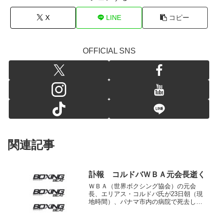
X
LINE
コピー
OFFICIAL SNS
関連記事
訃報 コルドバＷＢＡ元会長逝く
ＷＢＡ（世界ボクシング協会）の元会
長、エリアス・コルドバ氏が23日朝（現
地時間）、パナマ市内の病院で死去し
た。92歳。死因は発表されていないが、
暫く入院生活を送っており、老衰といわ