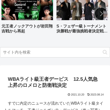
元王者ノックアウトが岩田翔
S・フェザー級トーナメント
吉戦から再起
決勝戦が最強挑戦者決定戦兼
ねる バンタム級はWBO-
AP王者伊藤千飛参戦
WBAライト級王者デービス 12.5人気急
上昇のロメロと防衛戦決定
2021.10.20
2023.08.14
すでに内定のニュースが流れていたWBAライト級タイ