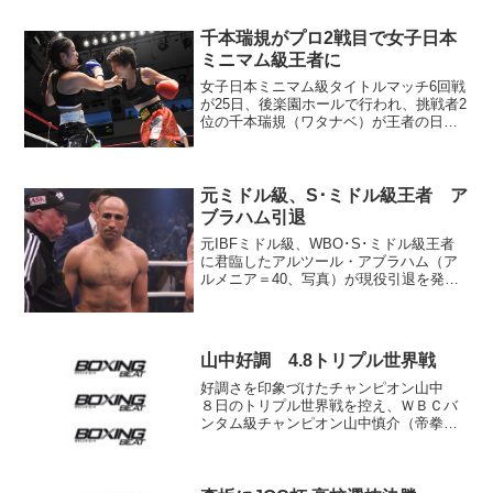
れている。 コルドバ氏は過去に２度Ｗ
ＢＡ会長を務め、他にも世...
千本瑞規がプロ2戦目で女子日本
ミニマム級王者に
女子日本ミニマム級タイトルマッチ6回戦
が25日、後楽園ホールで行われ、挑戦者2
位の千本瑞規（ワタナベ）が王者の日向
野知恵（スパイダー根本）に6回33秒2-0
負傷判定勝ち。プロ2戦目で王者となっ
た。スコアは59-56×2、57-57。 白星
と...
元ミドル級、S･ミドル級王者 ア
ブラハム引退
元IBFミドル級、WBO･S･ミドル級王者
に君臨したアルツール・アブラハム（ア
ルメニア＝40、写真）が現役引退を発表
した。アルメニア出身のアブラハムはド
イツに移住して2003年にプロデビュー。
14連続KO勝利を飾り、05年にキンスリ
ー・アイ...
山中好調 4.8トリプル世界戦
好調さを印象づけたチャンピオン山中
８日のトリプル世界戦を控え、ＷＢＣバ
ンタム級チャンピオン山中慎介（帝拳）
が２日、都内のジムで練習を公開し
た。 指名挑戦者マルコム・ツニャカオ
（真正）を迎える山中はあらためて「楽