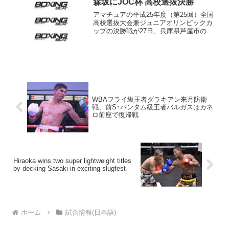
な試合にならないことは分かっ...
森坂にJOC杯 高校選抜決勝
アマチュアの平成25年度（第25回）全国
高校選抜大会兼ジュニアオリンピックカ
ップの決勝戦が27日、兵庫県芦屋市の芦
屋大学福山記念館で行われた。大会4日目
のこの日はピン級からウェルター級まで7
階級で決勝が行われ、下記の結果となっ
た。 P級 ...
WBAフライ級王者ダラキアン来月防衛
戦、前S･バンタム級王者バルガスはカネ
ロ前座で復帰戦
Hiraoka wins two super lightweight titles
by decking Sasaki in exciting slugfest
ホーム
試合情報(日本語)