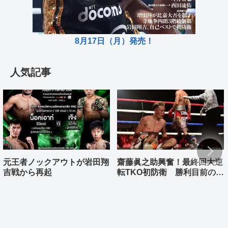
8月17日（月）発売！
人気記事
元王者ノックアウトが岩田翔
齋藤眞之助興奮！最終回大逆
吉戦から再起
転TKO初防衛 勝利目前の村
上雄大まさか