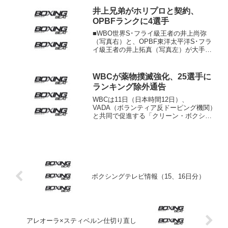
終会見が23日開催された。 両者は2年
前、テイラーが保持していた4団体統一王
井上兄弟がホリプロと契約、
座を争っ...
OPBFランクに4選手
■WBO世界S･フライ級王者の井上尚弥
（写真右）と、OPBF東洋太平洋S･フラ
イ級王者の井上拓真（写真左）が大手芸
能プロダクションのホリプロと専属マネ
ジメント契約を締結。所属の大橋ジムと
ホリプロが1日発表した。ホリプロは井上
WBCが薬物撲滅強化、25選手に
兄弟のメディアや...
ランキング除外通告
WBCは11日（日本時間12日）、
VADA（ボランティア反ドーピング機関）
と共同で促進する「クリーン・ボクシン
グ・プログラム」に登録しなかったラン
キング15位以上の選手を強制的に次回発
表ランキングから除外すると通告した。
対象選手は全部で25...
ボクシングテレビ情報（15、16日分）
アレオーラ×スティベルン仕切り直し