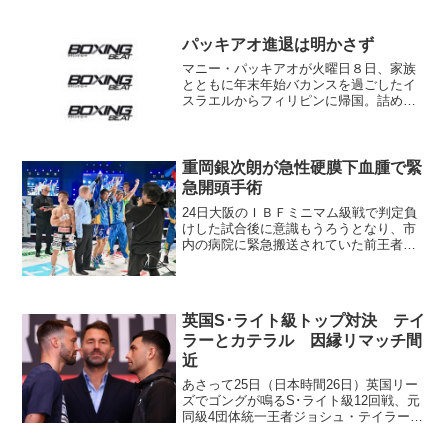
パッキアオ進退は明かさず
マニー・パッキアオが火曜日８日、家族
とともに年末年始バカンスを過ごしたイ
スラエルからフィリピンに帰国。詰め掛
けたメディアに対し再起に関する明言を
避けた。 一方、留守中にフィリピンの
著名医師が「パッキアオにはパーキンソ
ン病初期の兆候が見られる...
重岡銀次朗が急性硬膜下血腫で緊
急開頭手術
24日大阪のＩＢＦミニマム級戦で判定負
けした試合後に意識もうろうとなり、市
内の病院に緊急搬送されていた前王者、
重岡銀次朗（ワタナベ）は急性右硬膜下
血腫のため開頭手術を受けていたことが
27日に明らかにされた。日本ボクシング
コミッション（ＪＢＣ...
英国S･ライト級トップ対決 テイ
ラーとカテラル 因縁リマッチ間
近
あさって25日（日本時間26日）英国リー
ズでゴングが鳴るS･ライト級12回戦、元
同級4団体統一王者ジョシュ・テイラー
（英）vs.ジャック・カテラル（英）の最