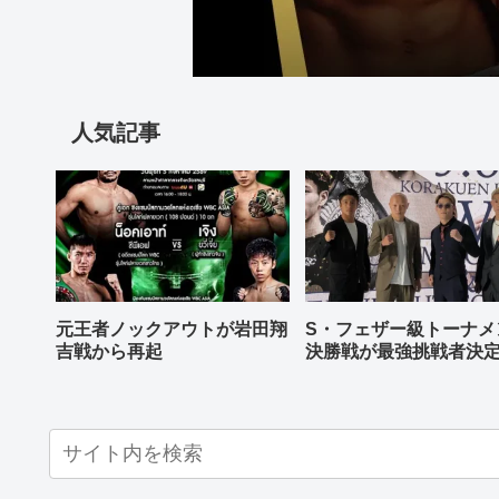
人気記事
元王者ノックアウトが岩田翔
S・フェザー級トーナメ
吉戦から再起
決勝戦が最強挑戦者決
ねる バンタム級はWBO
AP王者伊藤千飛参戦