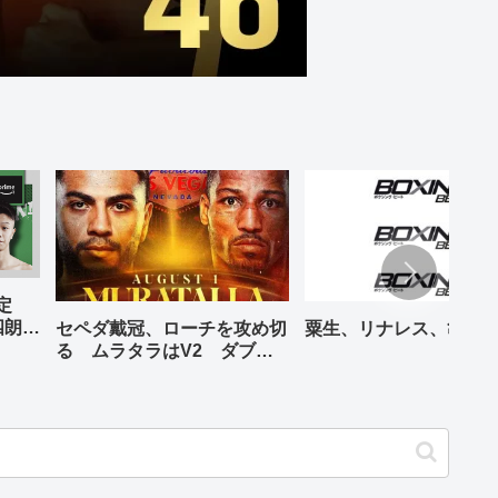
予定
四朗、
セペダ戴冠、ローチを攻め切
粟生、リナレス、亀海
が登場
る ムラタラはV2 ダブル
世界ライト級戦