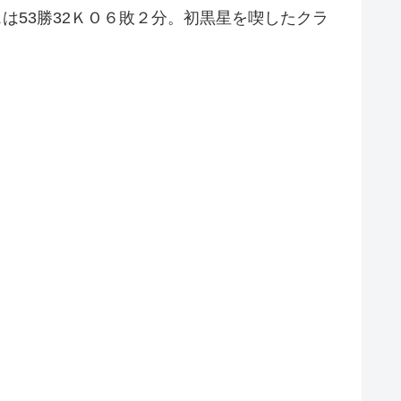
スは53勝32ＫＯ６敗２分。初黒星を喫したクラ