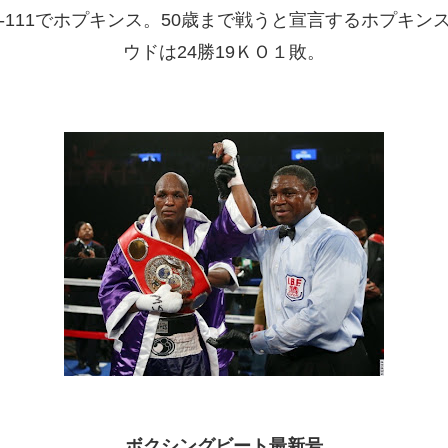
17-111でホプキンス。50歳まで戦うと宣言するホプキン
ウドは24勝19ＫＯ１敗。
ボクシングビート最新号