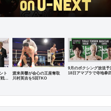
9月のボクシング放送
18日アマプラで寺地拳
ント
渡来美響が会心の王座奪取
中谷潤人、那須川天心
定戦兼
川村英吉を5回TKO
-