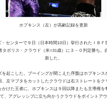
ホプキンス（左）が高齢記録を更新
・センターで９日（日本時間10日）挙行されたＩＢＦ世
タボリス・クラウド（米=31歳）に３－０判定勝ち。
新した。
を起こした。ブーイングが聞こえた序盤はホプキンス
回、左マブタをカットしたクラウドは右ストレートをク
をかけた王者に、ホプキンスは９回以降またも主導権を
て、アグレッシブに立ち向かうクラウドをポイントア