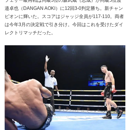
フェザー級再戦は同級3位の森武蔵（志成）が同級5位渡
邉卓也（DANGAN AOKI）に12回3-0判定勝ち。新チャン
ピオンに輝いた。スコアはジャッジ全員が117-110。両者
は今年3月の決定戦で引き分け。今回はこれを受けたダイ
レクトリマッチだった。