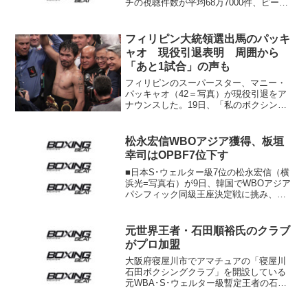
チの視聴件数が平均68万7000件、ピーク
時で72万6000件であることが判明した。
ニールセン・メディアリサーチの発表。
試合は王者ホルヘ・リナレス（帝拳＝ベ
フィリピン大統領選出馬のパッキ
ネズ...
ャオ 現役引退表明 周囲から
「あと1試合」の声も
フィリピンのスーパースター、マニー・
パッキャオ（42＝写真）が現役引退をア
ナウンスした。19日、「私のボクシン
グ・キャリアは終わった」とユーチュー
ブを通じて語り、「以前から家族はもう
十分だと言っていた。長年リングに立っ
松永宏信WBOアジア獲得、板垣
たのはこのスポーツにか...
幸司はOPBF7位下す
■日本S･ウェルター級7位の松永宏信（横
浜光=写真右）が9日、韓国でWBOアジア
パシフィック同級王座決定戦に挑み、
マ・ジェニ（韓）から3回にダウンを奪っ
て判定勝ち。松永は11勝5KO1敗。マは9
勝8KO2敗3分。WBOアジアパシフィック
元世界王者・石田順裕氏のクラブ
王座...
がプロ加盟
大阪府寝屋川市でアマチュアの「寝屋川
石田ボクシングクラブ」を開設している
元WBA･S･ウェルター級暫定王者の石田
順裕氏（41）は15日、今月8日付けで日本
プロボクシング協会に加盟したと発表し