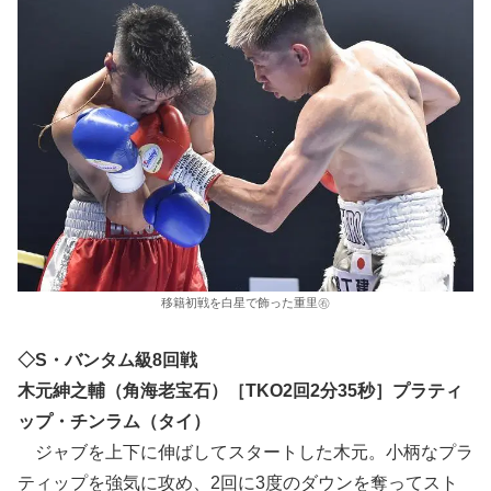
移籍初戦を白星で飾った重里㊨
◇S・バンタム級8回戦
木元紳之輔（角海老宝石）［TKO2回2分35秒］プラティ
ップ・チンラム（タイ）
ジャブを上下に伸ばしてスタートした木元。小柄なプラ
ティップを強気に攻め、2回に3度のダウンを奪ってスト