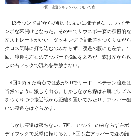
12回、渡邉をキャンバスに送った森
“13ラウンド目”からの戦いは互いに様子見なし、ハイテ
ンポな幕開けとなった。その中でサウスポー森の積極的な
左ストレートがいい。ダッキングで高低差をつくりながら
クロス気味に打ち込むのみならず、渡邉の腹にも差す。4
回、渡邉も左右のアッパーで挽回を図るが、森は左から返
しの右フックで流れを手放さない。
4回を終えた時点では森が3-0でリード。ベテラン渡邉は
当然のように激しく出る。しかしながら森は右腕でリズム
をつくりつつ接近戦から距離を置いてみたり、アッパー狙
いの渡邉をはぐらかす。
しかし渡邉は落ちない。7回、アッパーのみならず左ボ
ディフックで反撃に転じると、8回も左アッパーで森の顔