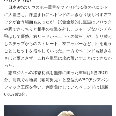
ベロンド（比）
日本9位のサウスポー重里がフィリピン5位のベロンド
に大差勝ち。序盤まれにべトンドのいきなり繰り出す左フ
ックが合う場面もあったが、試合全般的に重里はブロック
や脚できっちりと相手の攻撃を外し、シャープなパンチを
飛ばして優勢。右リードから上下への散らしや、切り替え
しステップからのストレート、左アッパーなど、回を追う
ごとにヒットを増やしていった。一方でベロンドも動きを
さほど落とさず、これを重里は攻め落とすことはできなか
った。
志成ジムへの移籍初戦を無難に飾った重里は5勝2KO1
分。前戦で村地翼（駿河男児）と空位のWBOアジアパシ
フィック王座を争い、判定負けしているベロンドは16勝
6KO7敗2分。