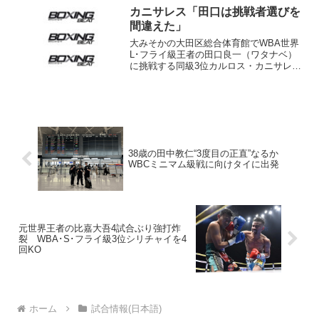
た。 小、中学校時代を寝屋川市で送っ
カニサレス「田口は挑戦者選びを
た石田氏はプ...
間違えた」
大みそかの大田区総合体育館でWBA世界
L･フライ級王者の田口良一（ワタナベ）
に挑戦する同級3位カルロス・カニサレス
（ベネズエラ）が25日、ワタナベジムで
練習を公開、メディアのインタビューに
答えた。 16戦全勝13KOの戦績を誇る
カニサレス...
38歳の田中教仁“3度目の正直”なるか
WBCミニマム級戦に向けタイに出発
元世界王者の比嘉大吾4試合ぶり強打炸
裂 WBA･S･フライ級3位シリチャイを4
回KO
ホーム
試合情報(日本語)