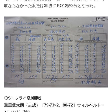
取ならなかった渡邉は39勝21KO12敗2分となった。
◇S・フライ級8回戦
重里侃太朗（志成）［79-73×2、80-72］ウィルベルト・