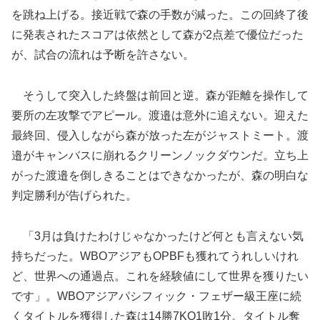
を跳ね上げる。接近戦で森の手数が減った。この回終了後
に発表されたスコアは依然として森が2点差で優位だった
が、試合の流れは予断を許さない。
そうして突入した終盤は前回と逆。森が距離を操作して
要所の左攻撃でアピール。渡邉は意外に追えない。迎えた
最終回、侵入しながら森が放った左がジャストミート。渡
邉がキャンバスに崩れるクリーンノックダウンだ。立ち上
がった渡邉を倒しきることはできなかったが、森の明白な
判定勝利が告げられた。
「3月は負けたわけじゃなかったけど何とも言えない気
持ちだった。WBOアジアもOPBFも獲れてうれしいけれ
ど、世界への通過点。これを経験値にして世界を獲りたい
です」。WBOアジアパシフィック・フェザー級王座に続
くタイトルを獲得した森は14勝7KO1敗1分。タイトル奪