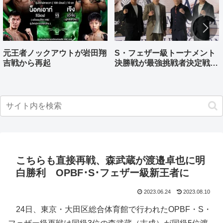
元王者ノックアウトが岩田翔
S・フェザー級トーナメント
吉戦から再起
決勝戦が最強挑戦者決定戦兼
ねる バンタム級はWBO-
AP王者伊藤千飛参戦
こちらも直接再戦、森武蔵が渡邉卓也に明
白勝利 OPBF･S･フェザー級新王者に
2023.06.24
2023.08.10
24日、東京・大田区総合体育館で行われたOPBF・S・