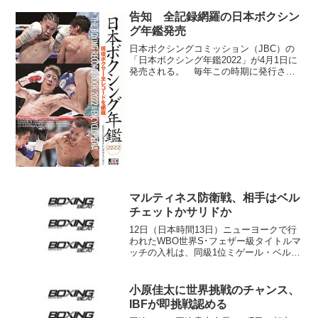
告知 全記録網羅の日本ボクシン
グ年鑑発売
日本ボクシングコミッション（JBC）の
「日本ボクシング年鑑2022」が4月1日に
発売される。 毎年この時期に発行され
るボクシング年鑑は昨年（21年）の総括
に始まり、試合を行った日本の全選手レ
コード、日本関連の世界戦全試合、歴代
チャンピオン、...
マルティネス防衛戦、相手はベル
チェットかサリドか
12日（日本時間13日）ニューヨークで行
われたWBO世界S･フェザー級タイトルマ
ッチの入札は、同級1位ミゲール・ベルチ
ェット（メキシコ）をプロモートするメ
キシコのサンフェル・プロモーションズ
が25万1000ドル（約3000万ドル）を提
小原佳太に世界挑戦のチャンス、
示。マ...
IBFが即挑戦認める