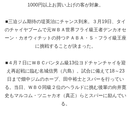
1000円以上お買い上げの客が対象。
■三迫ジム期待の堤英治にチャンス到来。３月19日、タイ
のチャイヤプームで元ＷＢＡ世界フライ級王者デンカオセ
ーン・カオウィチットの持つＰＡＢＡ・Ｓ・フライ級王座
に挑戦することが決まった。
■４月７日にＷＢＣバンタム級13位ヨドチャンチャイを迎
え再起戦に臨む名城信男（六島）。試合に備えて18～23
日まで畑中ジムのホープ、田中裕士とスパーを行ってい
る。当日、ＷＢＯ同級２位のヘラルドに挑む後輩の向井寛
史もマルコム・ツニャカオ（真正）らとスパーに励んでい
る。