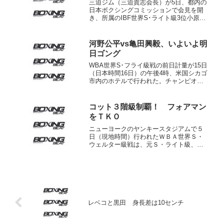
三迫ジム（三迫貴志会長）が5日、都内の
日本ボクシングコミッションで会見を開
き、所属のIBF世界S･ライト級3位小原佳
太の次戦が世界挑戦となる可能性が高い
ことを明らかにした。 小原は昨年11
月、米マイアミでIBF同級の挑戦者決定戦
河野公平vs亀田興毅、いよいよ明
に出場し、...
日ゴング
WBA世界S･フライ級戦の前日計量が15日
（日本時間16日）の午後4時、米国シカゴ
市内のホテルで行われた。チャンピオン
河野公平（ワタナベ）は52.0キロ、挑戦
者亀田興毅（亀田）は52.1キロでともに
一発でクリア。両者の対決はあす夜、シ
コット３階級制覇！ フォアマン
カゴ・...
をＴＫＯ
ニューヨークのヤンキースタジアムで５
日（現地時間）行われたＷＢＡ世界Ｓ・
ウェルター級戦は、元Ｓ・ライト級、ウ
ェルター級王者ミゲール・コット（プエ
ルトリコ）が王者ユーリ・フォアマン
（イスラエル）に９回４２秒ＴＫＯ勝ち
でカムバックを果たした。 ...
レベコと黒田 身長差は10センチ