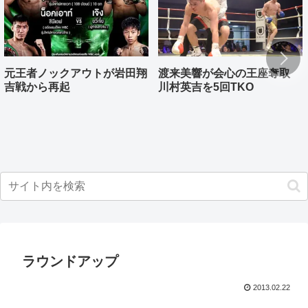
元王者ノックアウトが岩田翔
渡来美響が会心の王座奪取
吉戦から再起
川村英吉を5回TKO
ラウンドアップ
2013.02.22