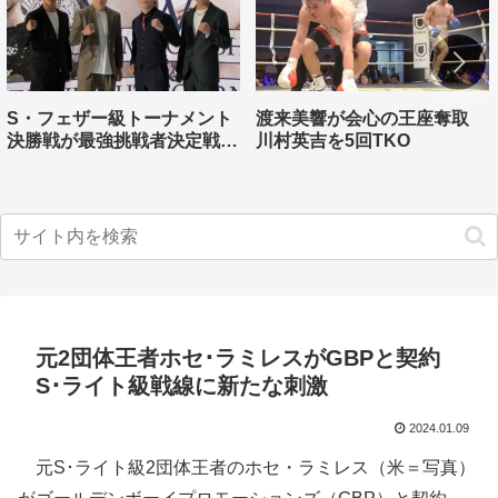
S・フェザー級トーナメント
渡来美響が会心の王座奪取
決勝戦が最強挑戦者決定戦兼
川村英吉を5回TKO
ねる バンタム級はWBO-
AP王者伊藤千飛参戦
元2団体王者ホセ･ラミレスがGBPと契約
S･ライト級戦線に新たな刺激
2024.01.09
元S･ライト級2団体王者のホセ・ラミレス（米＝写真）