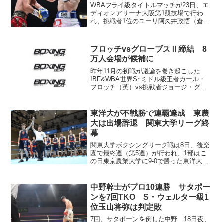
WBAフライ級タイトルマッチが23日、エ
ディオンアリーナ大阪第1競技場で行わ
れ、挑戦者1位のユーリ阿久井政悟（倉敷
守安）は王者アルテム・ダラキアン（ウ
クライナ）に3-0判定勝ち。岡山県のジム
から初の世界王者が誕生した。喜びの阿
フロッチvsグローブスⅡ締結 8
久井一家 世界...
万人会場が候補に
昨年11月の初戦が議論を巻き起こした
IBF&WBA世界S･ミドル級王者カール・
フロッチ（英）vs挑戦者ジョージ・グロ
ーブス（英）の再戦が5月31日行われるこ
とで両陣営が合意した。初戦はグローブ
スがダウンを奪うなど優勢に進めなが
東洋大が不戦勝で連覇達成 東農
ら、フロッチが...
大は出場辞退 関東大学リーグ終
幕
関東大学ボクシングリーグ戦は8日、後楽
園で最終週（第5週）が行われ、1部はこ
の日東京農業大学に9-0で勝った東洋大学
が5戦全勝で昨年に続き優勝した（通算3
度目の優勝）。東農大は前日になって出
場を取りやめると主催の関東ボクシング
中野幹士がプロ10連勝 サタポー
連盟に報告し、...
ンを7回TKO S・ウェルター級1
位玉山将弥は判定敗
7回、サタポーンを倒した中野 18日夜、