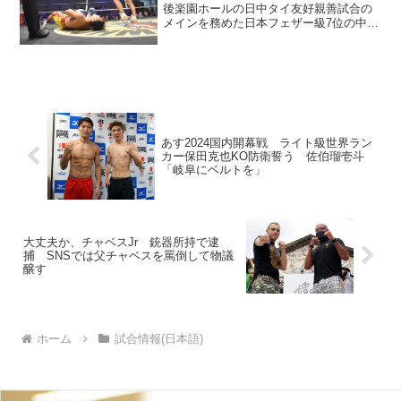
後楽園ホールの日中タイ友好親善試合の
メインを務めた日本フェザー級7位の中野
幹士（帝拳）は、タイのサタポーン・サ
アートに7回1分32秒TKO勝ち。全勝レコ
ードを10（9KO）に伸ばした。 サウス
ポーの中...
あす2024国内開幕戦 ライト級世界ラン
カー保田克也KO防衛誓う 佐伯瑠壱斗
「岐阜にベルトを」
大丈夫か、チャベスJr 銃器所持で逮
捕 SNSでは父チャベスを罵倒して物議
醸す
ホーム
試合情報(日本語)