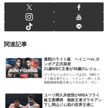
関連記事
激戦のライト級 ヘイニーvs.ガ
ンボア正式発表
21歳WBC王者が38歳のレジェン
ドと防衛戦
マッチルームボクシングは2日、WBCラ
イト級王者デビン・ヘイニー（米）と元
複数階級制覇王者ユリオルキス・ガンボ
ア（キューバ）の一戦を11月7日、米フロ
リダ州ハリウッドのセミノールハードロ
ックホテル&カジノで開催すると発表し
ユーリ阿久井政悟がWBAフライ
た。試合は無観客で...
級王座獲得 無敗王者ダラキアン
下し岡山ジム初の世界王者に