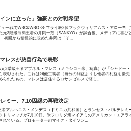
インに立った」強豪との対戦希望
ュー戦でWBC&WBO･S･フライ級3位マックウィリアムズ・アローヨ（
た元3階級制覇王者の井岡一翔（SANKYO）が試合後、メディアに喜び
 初回から積極的に攻めた井岡は「そ...
マレスが慈善行為で表彰
る元3階級王者アブネル・マレス（メキシコ＝米、写真）が「シャドー・
ら表彰された。これは利他主義者（自分の利益よりも他者の利益を優先
められたもの。マレスは居住するロサンゼルスで貧し...
レミー、7.10因縁の再戦決定
ー級王者アルヘニス・メンデス（ドミニカ共和国）とランセス・バルテレミ
クトリマッチが7月10日、米フロリダ州マイアミのアメリカン・エアラ
されている。プロモーターのマイク・タイソン...