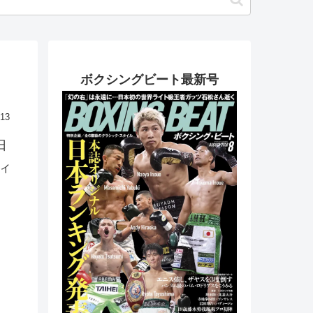
ボクシングビート最新号
.13
日
ィ