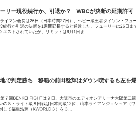
ーリー現役続行か、引退か？ WBCが決断の延期許可
スライマン会長は26日（日本時間27日）、ヘビー級王者タイソン・フュ
役続行か引退の決断を1週間延長すると通達した。フューリーは26日ま
エストされていたが、リミットは9月1日ま...
地で判定勝ち 移籍の前田稔輝はダウン喫するも左を
の第７回BENKEI FIGHTは９日、大阪市のエディオンアリーナ大阪第二競
ンのＳ・ライト級８回戦は日本同級12位、山本ライアンジョシュア（ワ
して福重浩輝（KWORLD３）を３...