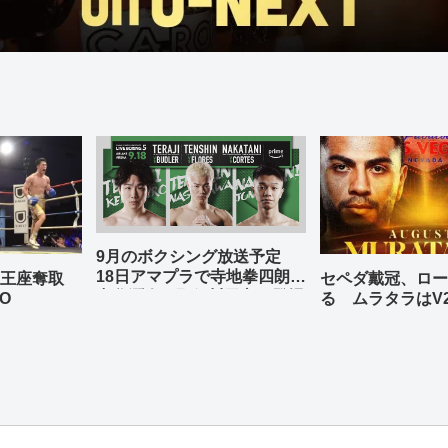
9月のボクシング放送予定
18日アマプラで寺地拳四朗、
の王座奪取
セペダ戴冠、ロー
中谷潤人、那須川天心が登場
O
る ムラタラはV
世界ライト級戦