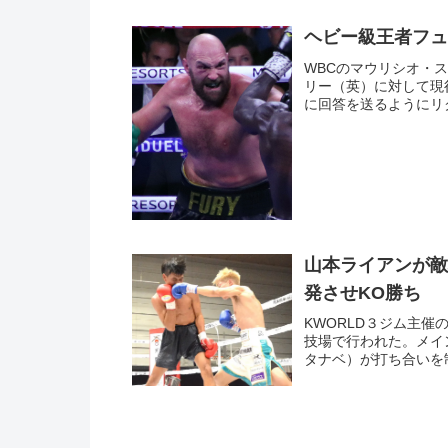
ヘビー級王者フュ
WBCのマウリシオ・
リー（英）に対して現
に回答を送るようにリク
山本ライアンが敵
発させKO勝ち
KWORLD３ジム主催
技場で行われた。メイ
タナベ）が打ち合いを制