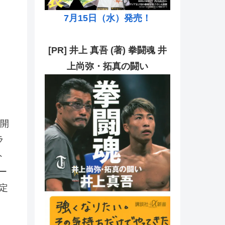
7月15日（水）発売！
[PR] 井上 真吾 (著) 拳闘魂 井
上尚弥・拓真の闘い
開
ラ
ト
ー
定