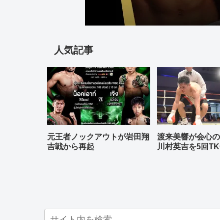
人気記事
元王者ノックアウトが岩田翔
渡来美響が会心
吉戦から再起
川村英吉を5回TK