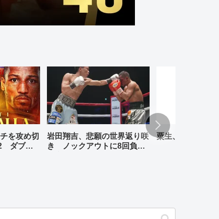
チを攻め切
岩田翔吉、悲願の世界返り咲
粟生、リナレス、
2 ダブル
き ノックアウトに8回負傷
判定勝ち