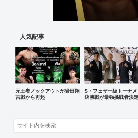
人気記事
元王者ノックアウトが岩田翔
S・フェザー級トーナメ
吉戦から再起
決勝戦が最強挑戦者決
ねる バンタム級はWBO
AP王者伊藤千飛参戦