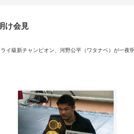
明け会見
フライ級新チャンピオン、河野公平（ワタナベ）が一夜明