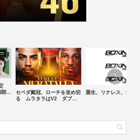
予定
四朗、
セペダ戴冠、ローチを攻め切
粟生、リナレス、亀海
が登場
る ムラタラはV2 ダブル
世界ライト級戦