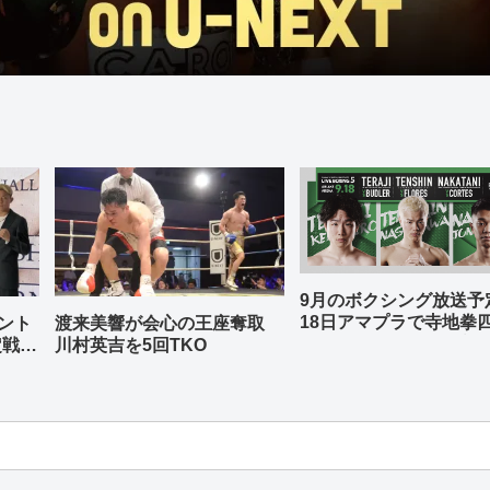
9月のボクシング放送
18日アマプラで寺地拳
ント
渡来美響が会心の王座奪取
中谷潤人、那須川天心
定戦兼
川村英吉を5回TKO
-