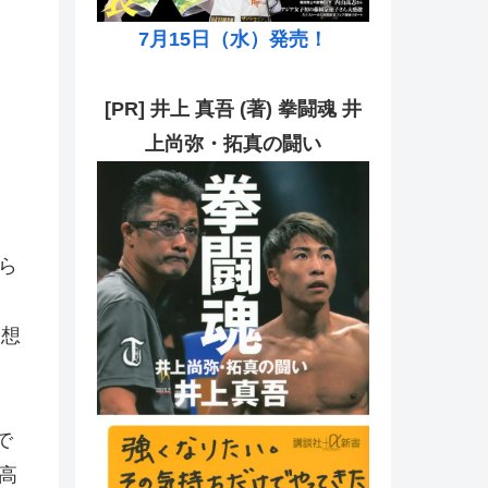
7月15日（水）発売！
[PR] 井上 真吾 (著) 拳闘魂 井
上尚弥・拓真の闘い
ら
）
仮想
で
高