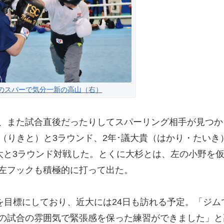
のスパーで気分一新の高山（右）
、また試合直後だったりしてスパーリング相手が見つか
（りきと）と3ラウンド、2年･議大貴（はかり・たいき
太と3ラウンド対戦した。とくに大杉とは、左の小野を
左フックも積極的に打って出た。
を目標にしており、近大には24日も訪れる予定。「ジム
の試合の雰囲気で緊張感を保った練習ができました」と