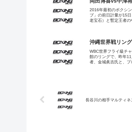
岡田博喜vs中澤将
2016年最初のボク
ブ」の前日計量が15
老宝石）と暫定王者の中
沖縄世界戦リング
WBC世界フライ級チ
館のリングで、昨年1
者、金城眞吉氏と、プ
長谷川の相手マルティネ