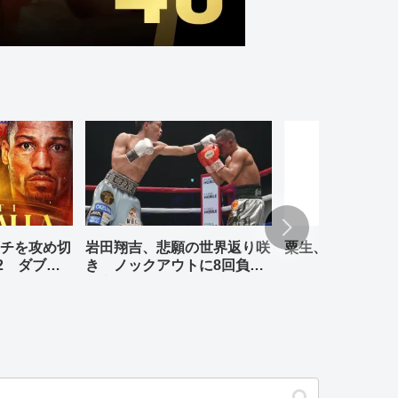
チを攻め切
岩田翔吉、悲願の世界返り咲
粟生、リナレス、
2 ダブル
き ノックアウトに8回負傷
判定勝ち