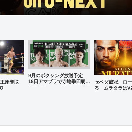
9月のボクシング放送予定
18日アマプラで寺地拳四朗、
の王座奪取
セペダ戴冠、ロー
中谷潤人、那須川天心が登場
O
る ムラタラはV
世界ライト級戦