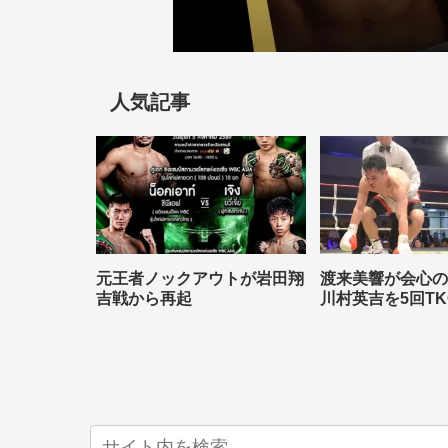
人気記事
元王者ノックアウトが岩田翔
渡来美響が会心
吉戦から再起
川村英吉を5回TK