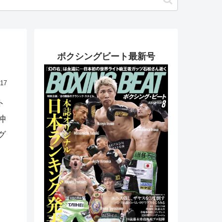
ボクシングビート最新号
.17
ト
仲
グ