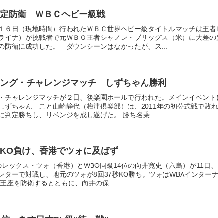
定防衛 ＷＢＣヘビー級戦
１６日（現地時間）行われたＷＢＣ世界ヘビー級タイトルマッチは王者
ライナ）が挑戦者で元ＷＢＯ王者シャノン・ブリッグス（米）に大差の
の防衛に成功した。 ダウンシーンはなかったが、ス...
ング・チャレンジマッチ しずちゃん勝利
・チャレンジマッチが２日、後楽園ホールで行われた。メインイベント
しずちゃん」こと山崎静代（梅津倶楽部）は、2011年の初公式戦で敗れ
判定勝ちし、リベンジを成し遂げた。 勝ち名乗...
KO負け、香港でツォに及ばず
位のレックス・ツォ（香港）とWBO同級14位の向井寛史（六島）が11日、
ンターで対戦し、地元のツォが8回37秒KO勝ち。ツォはWBAインター
王座を防衛するとともに、向井の保...