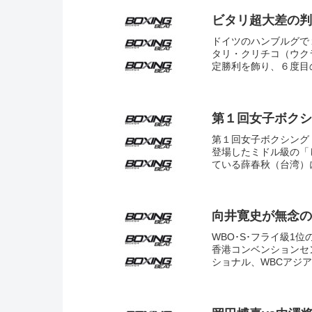
ビタリ超大差の判
ドイツのハンブルグで
タリ・クリチコ（ウク
定勝利を飾り、６度目
第１回女子ボクシ
第１回女子ボクシング
登場したミドル級の「
ている薛春秋（台湾）に
向井寛史が無念の
WBO･S･フライ級1
香港コンベンションセ
ショナル、WBCアジア