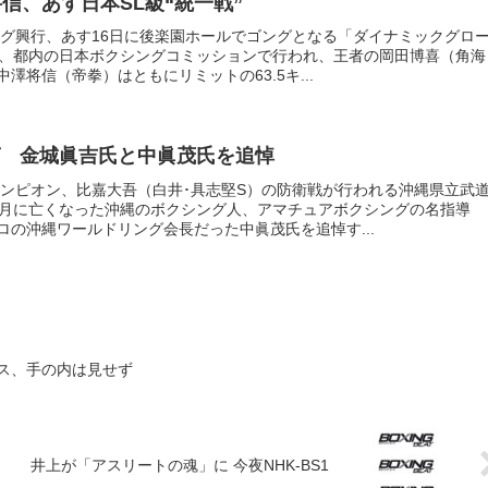
信、あす日本SL級“統一戦”
シング興行、あす16日に後楽園ホールでゴングとなる「ダイナミックグロ
日、都内の日本ボクシングコミッションで行われ、王者の岡田博喜（角海
澤将信（帝拳）はともにリミットの63.5キ...
 金城眞吉氏と中眞茂氏を追悼
ャンピオン、比嘉大吾（白井･具志堅S）の防衛戦が行われる沖縄県立武
1月に亡くなった沖縄のボクシング人、アマチュアボクシングの名指導
ロの沖縄ワールドリング会長だった中眞茂氏を追悼す...
ス、手の内は見せず
井上が「アスリートの魂」に 今夜NHK-BS1