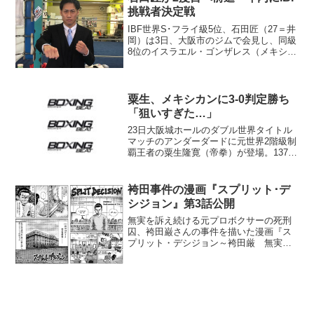
ョンズと帝拳プロ...
挑戦者決定戦
IBF世界S･フライ級5位、石田匠（27＝井
岡）は3日、大阪市のジムで会見し、同級
8位のイスラエル・ゴンザレス（メキシ
コ）との指名挑戦者決定戦出場を発表し
た。 当初、メキシコ・グアダラハラで
10月26日に試合が行われることで進めら
れていたが...
粟生、メキシカンに3-0判定勝ち
「狙いすぎた…」
23日大阪城ホールのダブル世界タイトル
マッチのアンダーダードに元世界2階級制
覇王者の粟生隆寛（帝拳）が登場。137ポ
ンド契約10回戦でマルコ・アントニオ・
ロペス（メキシコ）に3-0判定勝ちを収め
た。スコアは96-95、98-94、99-91...
袴田事件の漫画『スプリット･デ
シジョン』第3話公開
無実を訴え続ける元プロボクサーの死刑
囚、袴田巌さんの事件を描いた漫画『ス
プリット・デシジョン～袴田厳 無実の
元プロボクサー～』（制作：日本プロボ
クシング協会袴田巌支援委員会、作画：
森重水）の第3話「“血叫び”の訴え」が15
日公開された。英語...