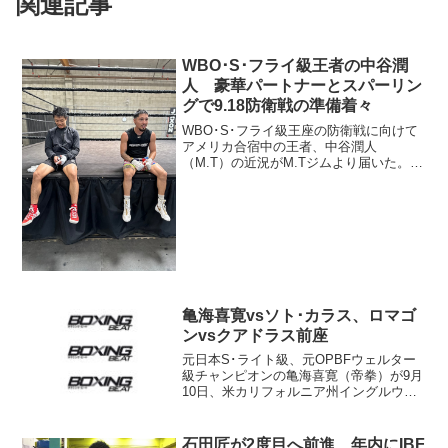
関連記事
WBO･S･フライ級王者の中谷潤
人 豪華パートナーとスパーリン
グで9.18防衛戦の準備着々
WBO･S･フライ級王座の防衛戦に向けて
アメリカ合宿中の王者、中谷潤人
（M.T）の近況がM.Tジムより届いた。中
谷は9月18日、有明アリーナで挑戦者アル
ヒ・コルテス（メキシコ）を迎え撃つ。
中谷とオラスクアガ 中谷は先月20日に
渡米し、ロサン...
亀海喜寛vsソト･カラス、ロマゴ
ンvsクアドラス前座
元日本S･ライト級、元OPBFウェルター
級チャンピオンの亀海喜寛（帝拳）が9月
10日、米カリフォルニア州イングルウッ
ドのザ・フォーラムでヘスス・ソト・カ
ラス（メキシコ＝米）と対戦することに
なった。ゴールデンボーイ・プロモーシ
石田匠が2度目へ前進 年内にIBF