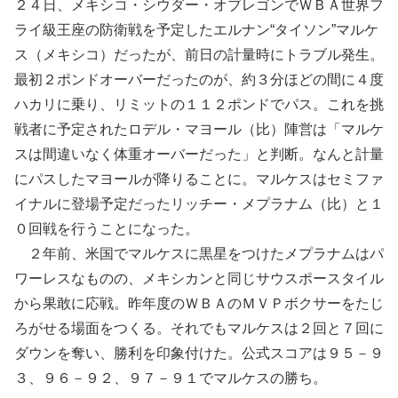
２４日、メキシコ・シウダー・オブレゴンでＷＢＡ世界フ
ライ級王座の防衛戦を予定したエルナン“タイソン”マルケ
ス（メキシコ）だったが、前日の計量時にトラブル発生。
最初２ポンドオーバーだったのが、約３分ほどの間に４度
ハカリに乗り、リミットの１１２ポンドでパス。これを挑
戦者に予定されたロデル・マヨール（比）陣営は「マルケ
スは間違いなく体重オーバーだった」と判断。なんと計量
にパスしたマヨールが降りることに。マルケスはセミファ
イナルに登場予定だったリッチー・メプラナム（比）と１
０回戦を行うことになった。
２年前、米国でマルケスに黒星をつけたメプラナムはパ
ワーレスなものの、メキシカンと同じサウスポースタイル
から果敢に応戦。昨年度のＷＢＡのＭＶＰボクサーをたじ
ろがせる場面をつくる。それでもマルケスは２回と７回に
ダウンを奪い、勝利を印象付けた。公式スコアは９５－９
３、９６－９２、９７－９１でマルケスの勝ち。