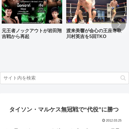
元王者ノックアウトが岩田翔
渡来美響が会心の王座奪取
吉戦から再起
川村英吉を5回TKO
タイソン・マルケス無冠戦で“代役”に勝つ
2012.03.25