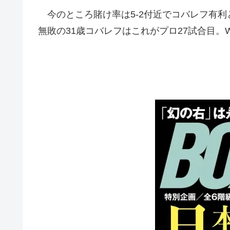
今のところ賭け率は5-2付近でコバレフ有利と
無敗の31歳コバレフはこれがプロ27試合目。WB