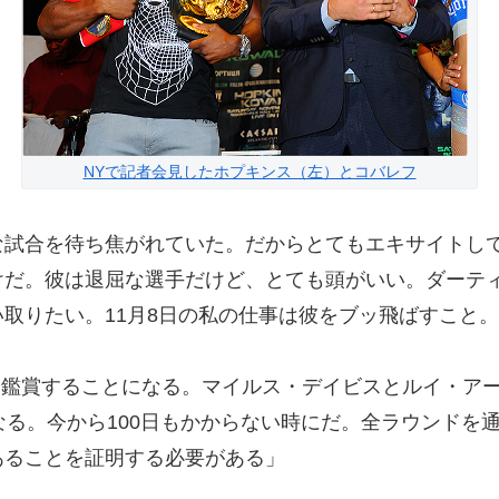
NYで記者会見したホプキンス（左）とコバレフ
な試合を待ち焦がれていた。だからとてもエキサイトし
けだ。彼は退屈な選手だけど、とても頭がいい。ダーテ
取りたい。11月8日の私の仕事は彼をブッ飛ばすこと。
術を鑑賞することになる。マイルス・デイビスとルイ・ア
なる。今から100日もかからない時にだ。全ラウンドを
あることを証明する必要がある」