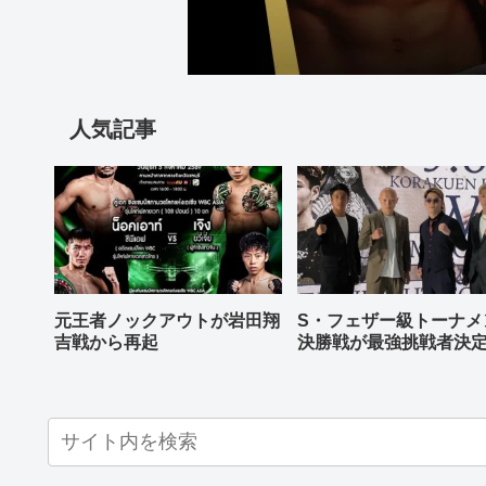
人気記事
元王者ノックアウトが岩田翔
S・フェザー級トーナメ
吉戦から再起
決勝戦が最強挑戦者決
ねる バンタム級はWBO
AP王者伊藤千飛参戦