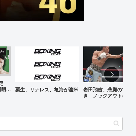
予定
四朗、
粟生、リナレス、亀海が渡米
岩田翔吉、悲願の世界
が登場
き ノックアウトに8回
判定勝ち