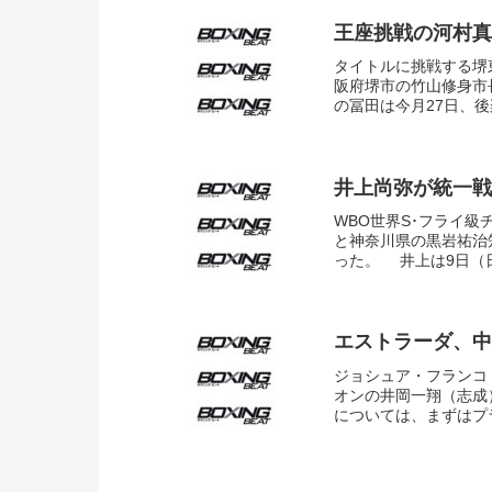
王座挑戦の河村真
タイトルに挑戦する堺東
阪府堺市の竹山修身市
の冨田は今月27日、後楽
井上尚弥が統一戦
WBO世界S･フライ
と神奈川県の黒岩祐治
った。 井上は9日（日
エストラーダ、中
ジョシュア・フランコ
オンの井岡一翔（志成
については、まずはプ