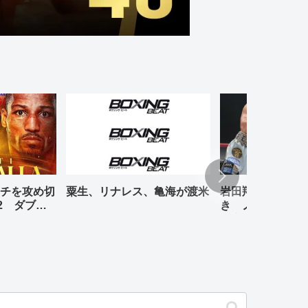
チを攻め切
粟生、リナレス、亀海が渡米
岩田翔吉、悲願の
2 ダブル
き ノックアウト
判定勝ち