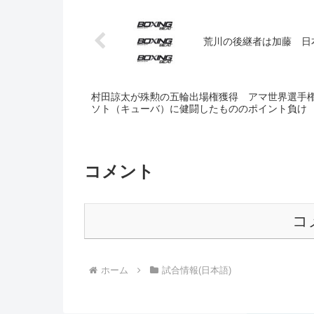
荒川の後継者は加藤 日
村田諒太が殊勲の五輪出場権獲得 アマ世界選手
ソト（キューバ）に健闘したもののポイント負け
コメント
コ
ホーム
試合情報(日本語)