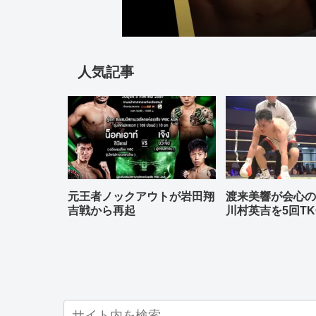
人気記事
元王者ノックアウトが岩田翔
渡来美響が会心
吉戦から再起
川村英吉を5回TK