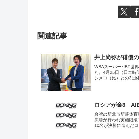
関連記事
井上尚弥が俳優の
WBAスーパー･IBF
た。4月25日（日本
シメロ（比）との3団体
ロシアが金8 A
台湾の新北市新莊体育館
決勝が行われ実施階級で
10名が決勝に進んだロ