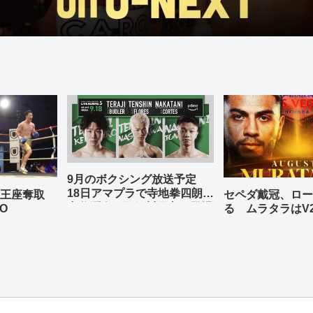
9月のボクシング放送予定
18日アマプラで寺地拳四朗、
の王座奪取
セペダ戴冠、ロー
中谷潤人、那須川天心が登場
O
る ムラタラはV
世界ライト級戦