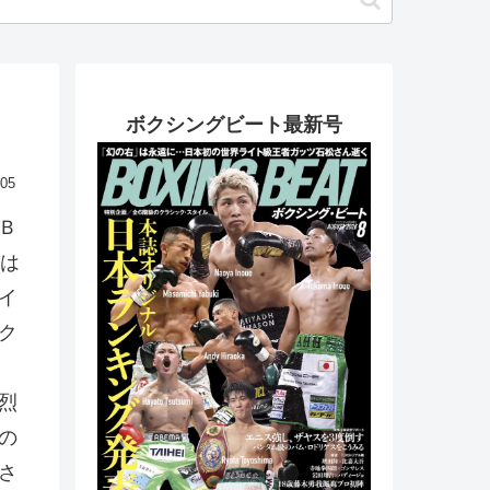
ボクシングビート最新号
.05
Ｂ
は
イ
ク
烈
の
さ