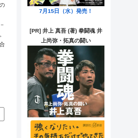
の
7月15日（水）発売！
－
[PR] 井上 真吾 (著) 拳闘魂 井
。
上尚弥・拓真の闘い
合