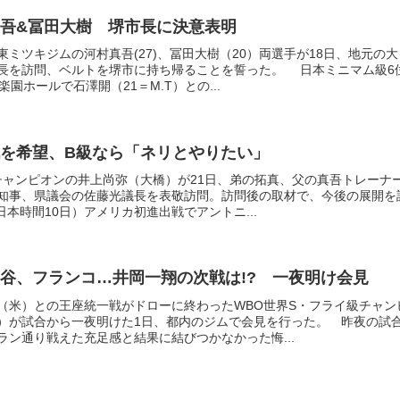
吾&冨田大樹 堺市長に決意表明
ミツキジムの河村真吾(27)、冨田大樹（20）両選手が18日、地元の大
長を訪問、ベルトを堺市に持ち帰ることを誓った。 日本ミニマム級6
園ホールで石澤開（21＝M.T）との...
を希望、B級なら「ネリとやりたい」
級チャンピオンの井上尚弥（大橋）が21日、弟の拓真、父の真吾トレーナ
知事、県議会の佐藤光議長を表敬訪問。訪問後の取材で、今後の展開を
本時間10日）アメリカ初進出戦でアントニ...
谷、フランコ…井岡一翔の次戦は!? 一夜明け会見
（米）との王座統一戦がドローに終わったWBO世界S・フライ級チャン
）が試合から一夜明けた1日、都内のジムで会見を行った。 昨夜の試
ラン通り戦えた充足感と結果に結びつかなかった悔...