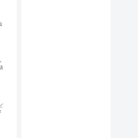
位
ー
語
ピ
合