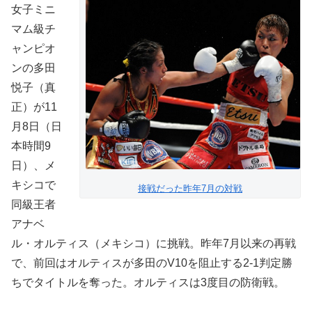
女子ミニ
マム級チ
ャンピオ
ンの多田
悦子（真
正）が11
月8日（日
本時間9
日）、メ
キシコで
接戦だった昨年7月の対戦
同級王者
アナベ
ル・オルティス（メキシコ）に挑戦。昨年7月以来の再戦
で、前回はオルティスが多田のV10を阻止する2-1判定勝
ちでタイトルを奪った。オルティスは3度目の防衛戦。