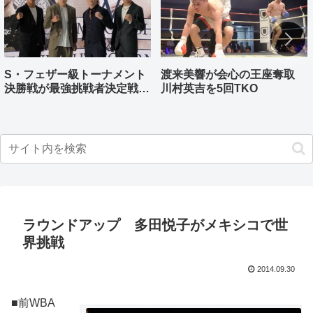
S・フェザー級トーナメント
渡来美響が会心の王座奪取
決勝戦が最強挑戦者決定戦兼
川村英吉を5回TKO
ねる バンタム級はWBO-
AP王者伊藤千飛参戦
ラウンドアップ 多田悦子がメキシコで世
界挑戦
2014.09.30
■前WBA