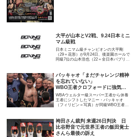
ック・ウェルター級王者の...
大平が山本とV2戦、9.24日本ミニ
マム級戦
日本ミニマム級チャンピオンの大平剛
（29＝花形）が9月24日、後楽園ホールで
同級7位の山本浩也（22＝全日本パブリッ
ク）と2度目の防衛戦を行うことになっ
た。 サウスポーの大平は今月9日、指
名挑戦者の岩橋裕馬（森岡）を2-0判定で
パッキャオ「まだチャレンジ精神
下して初防...
を忘れていない」
WBO王者クロフォードに強気オ
ファー
WBAウェルター級スーパー王者から休養
王者にシフトしたマニー・パッキャオ
（フィリピン＝写真）が同級WBO王者テ
レンス・クロフォード（米）を擁するボ
ブ・アラム・プロモーター（トップラン
ク社）に対戦オファーを送った。フィリ
袴田さん裁判 来週26日判決 日
ピン紙の「デイリー・ト...
比谷野音で元世界王者の飯田覚士
さんら最後の訴え