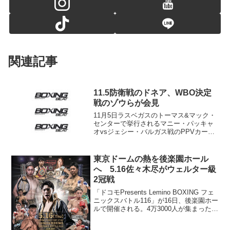
関連記事
11.5防衛戦のドネア、WBO決定
戦のゾウらが会見
11月5日ラスベガスのトーマス&マック・
センターで挙行されるマニー・パッキャ
オvsジェシー・バルガス戦のPPVカード
に組まれた3試合のプレゼンテーションが
現地時間27日昼、ロサンゼルスのダウン
タウン、LAライブ内のザ・コンガ・ルー
東京ドームの熱を後楽園ホール
ムで開催さ...
へ 5.16佐々木尽がウェルター級
2冠戦
「ドコモPresents Lemino BOXING フェ
ニックスバトル116」が16日、後楽園ホー
ルで開催される。4万3000人が集まった6
日の東京ドーム後、国内で開催される初
のタイトルマッチはWBOアジアパシフィ