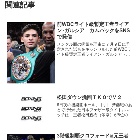
関連記事
前WBCライト級暫定王者ライア
ン･ガルシア カムバックをSNS
で発信
メンタル面の病気を理由に７月９日に予
定された試合をキャンセルした前WBCラ
イト級暫定王者ライアン・ガルシア（米
＝写真）が復帰を宣言した。複数の米国
メディアが伝えた。 ガルシア（22）は
約873万人のフォロワーを誇る自身のイン
スタグラムを通じ...
松田ダウン挽回ＴＫＯでＶ２
6日夜の後楽園ホール、中川－斉藤戦のあ
とで行われた日本フェザー級タイトルマ
ッチは、王者松田直樹（帝拳）が5位の上
野則之（ワタナベ）に最終10回2分8秒
TKO勝ち。2度目の防衛を果たした。 2
回に相打ちのタイミングの右で松田がダ
ウンを喫するス...
3階級制覇クロフォード&元王者