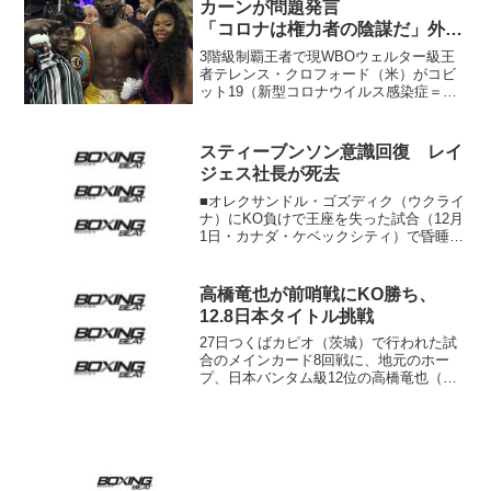
カーンが問題発言
「コロナは権力者の陰謀だ」外出
規制も無視
3階級制覇王者で現WBOウェルター級王
者テレンス・クロフォード（米）がコビ
ット19（新型コロナウイルス感染症＝海
外ではこの名称で統一）に関して問題発
言をして物議を醸している。 クロフォ
ードは米国のスポーツ・イラストレイテ
スティーブンソン意識回復 レイ
ッドのインタビューで...
ジェス社長が死去
■オレクサンドル・ゴズディク（ウクライ
ナ）にKO負けで王座を失った試合（12月
1日・カナダ・ケベックシティ）で昏睡状
態に陥っていた前WBC･L･ヘビー級王者
アドニス・スティーブンソン（ハイチ＝
カナダ）が会話が可能になり、手足が動
高橋竜也が前哨戦にKO勝ち、
かせる状態に...
12.8日本タイトル挑戦
27日つくばカピオ（茨城）で行われた試
合のメインカード8回戦に、地元のホー
プ、日本バンタム級12位の高橋竜也（ヤ
マグチ土浦）が登場。タイのノーランカ
ー、ケアウ・ソッドシットクラパクを2回
1分18秒KOに沈め、日本タイトルの前哨
戦を飾った。 ...