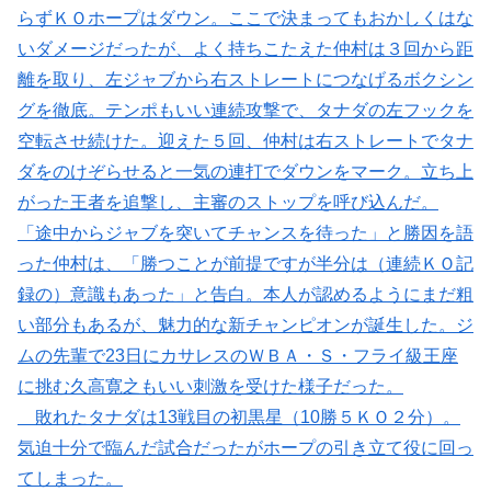
らずＫＯホープはダウン。ここで決まってもおかしくはな
いダメージだったが、よく持ちこたえた仲村は３回から距
離を取り、左ジャブから右ストレートにつなげるボクシン
グを徹底。テンポもいい連続攻撃で、タナダの左フックを
空転させ続けた。迎えた５回、仲村は右ストレートでタナ
ダをのけぞらせると一気の連打でダウンをマーク。立ち上
がった王者を追撃し、主審のストップを呼び込んだ。
「途中からジャブを突いてチャンスを待った」と勝因を語
った仲村は、「勝つことが前提ですが半分は（連続ＫＯ記
録の）意識もあった」と告白。本人が認めるようにまだ粗
い部分もあるが、魅力的な新チャンピオンが誕生した。ジ
ムの先輩で23日にカサレスのＷＢＡ・Ｓ・フライ級王座
に挑む久高寛之もいい刺激を受けた様子だった。
敗れたタナダは13戦目の初黒星（10勝５ＫＯ２分）。
気迫十分で臨んだ試合だったがホープの引き立て役に回っ
てしまった。