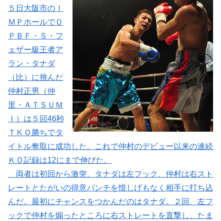
５日大阪市のＩ
ＭＰホールでＯ
ＰＢＦ・Ｓ・フ
ェザー級王者ア
ラン・タナダ
（比）に挑んだ
仲村正男（仲
里・ＡＴＳＵＭ
Ｉ）は５回46秒
ＴＫＯ勝ちでタ
イトル奪取に成功した。これで仲村のデビュー以来の連続
ＫＯ記録は12にまで伸びた。
両者は初回から激突。タナダは左フック、仲村は右スト
レートとたがいの得意パンチを惜しげもなく相手に打ち込
んだ。最初にチャンスをつかんだのはタナダ。２回、左フ
ックで仲村を煽ったところに右ストレートを直撃し、たま