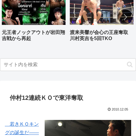
元王者ノックアウトが岩田翔
渡来美響が会心の王座奪取
吉戦から再起
川村英吉を5回TKO
仲村12連続ＫＯで東洋奪取
2010.12.05
若きＫＯキン
グの誕生だ――