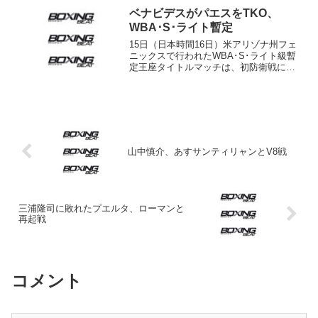
やサンフアン市長などと面会した。また
ベナビデスがパエスをTKO、
同夜にはサンフ...
WBA･S･ライト暫定
15日（日本時間16日）米アリゾナ州フェ
ニックスで行われたWBA･S･ライト級暫
定王座タイトルマッチは、初防衛戦に臨
んだ地元のホセ・ベナビデス（米）が挑
戦者の2世ボクサー、ホルへ“マロメリー
ト”パエス（メキシコ）に12回21秒TKO勝
利を収...
山中慎介、あすサンティリャンとV8戦
三浦隆司に敗れたプエルタ、ローマンと
再起戦
コメント