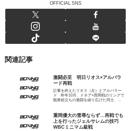
OFFICIAL SNS
関連記事
激闘必至 明日リオス×アルバラ
ード再戦
計量を終えたリオス（左）とアルバラー
ド 昨年10月、ドネア×西岡戦のリングで
観衆総立ちの激闘を繰り広げた同士、ブ
ランドン・リオス（米＝31勝23ＫＯ１分
無敗）とマイク・アルバラード（米＝33
勝23ＫＯ１敗）が30日夜（日本時間31
重岡優大の雪辱ならず…再戦でも
日）ラスベ...
上を行ったジェルサレムの技巧
WBCミニマム級戦