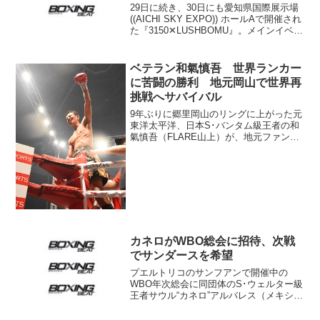
29日に続き、30日にも愛知県国際展示場
((AICHI SKY EXPO)) ホールAで開催され
た『3150✕LUSHBOMU』。メインイベン
トで行われたWBC世界ミニマム級タイト
ルマッチ12回戦は、チャンピオンのメル
ビン・ジェルサレム(フ...
ベテラン和氣慎吾 世界ランカー
に苦闘の勝利 地元岡山で世界再
挑戦へサバイバル
9年ぶりに郷里岡山のリングに上がった元
東洋太平洋、日本S･バンタム級王者の和
氣慎吾（FLARE山上）が、地元ファンの
声援に支えられてピンチを耐え、世界ラ
ンカーを撃破。3日にコンベックス岡山
（岡山市）で行われた「3150FIGHT
SURVI...
カネロがWBO総会に招待、次戦
でサンダースを希望
プエルトリコのサンフアンで開催中の
WBO年次総会に同団体のS･ウェルター級
王者サウル“カネロ”アルバレス（メキシコ
＝写真）が到着。水曜日19日（日本時間
20日）フランシスコ・バルカルセル会長