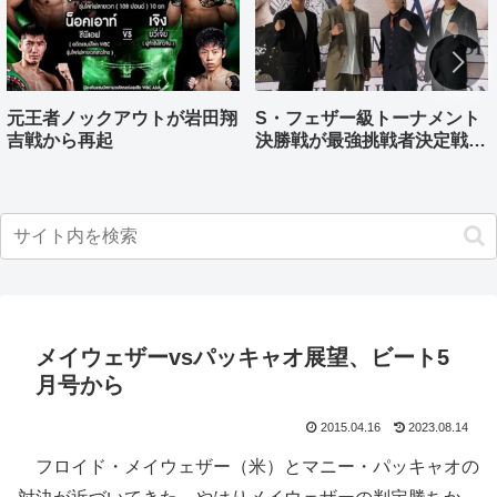
元王者ノックアウトが岩田翔
S・フェザー級トーナメント
吉戦から再起
決勝戦が最強挑戦者決定戦兼
ねる バンタム級はWBO-
AP王者伊藤千飛参戦
メイウェザーvsパッキャオ展望、ビート5
月号から
2015.04.16
2023.08.14
フロイド・メイウェザー（米）とマニー・パッキャオの