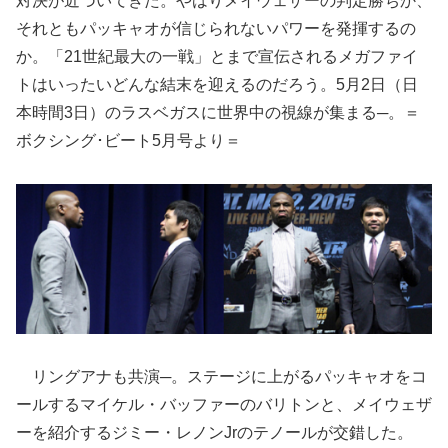
対決が近づいてきた。やはりメイウェザーの判定勝ちか、
それともパッキャオが信じられないパワーを発揮するの
か。「21世紀最大の一戦」とまで宣伝されるメガファイ
トはいったいどんな結末を迎えるのだろう。5月2日（日
本時間3日）のラスベガスに世界中の視線が集まる─。＝
ボクシング･ビート5月号より＝
リングアナも共演─。ステージに上がるパッキャオをコ
ールするマイケル・バッファーのバリトンと、メイウェザ
ーを紹介するジミー・レノンJrのテノールが交錯した。