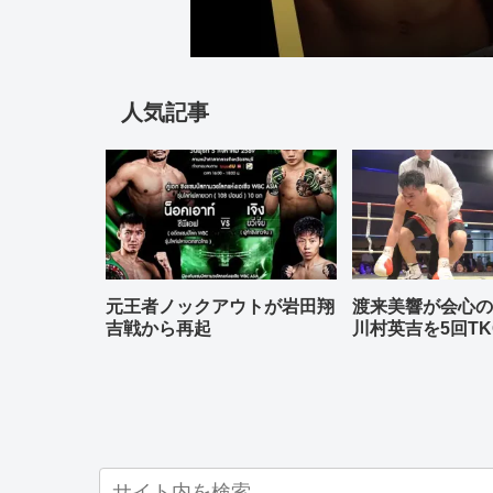
人気記事
元王者ノックアウトが岩田翔
渡来美響が会心
吉戦から再起
川村英吉を5回TK