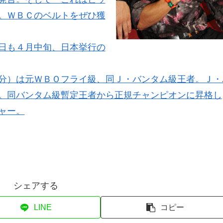
。ＷＢＣのベルトをぜひ獲
日も４月中旬、日本挙行の
分）は元ＷＢＯフライ級、同Ｊ・バンタム級王者。Ｊ・
。同バンタム級暫定王者から正規チャンピオンに昇格し
ャー。
シェアする
LINE
コピー