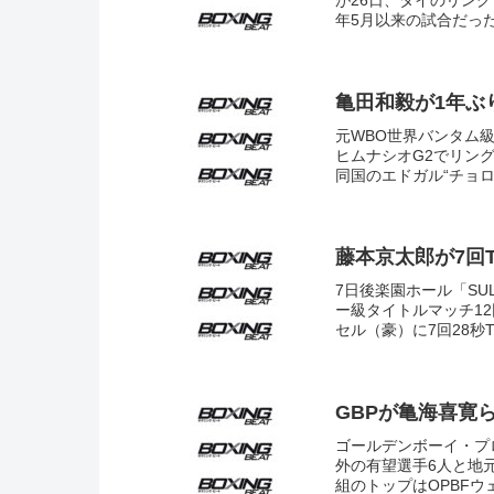
が26日、タイのリング
年5月以来の試合だった
亀田和毅が1年ぶ
元WBO世界バンタム
ヒムナシオG2でリン
同国のエドガル“チョロ
藤本京太郎が7回
7日後楽園ホール「SU
ー級タイトルマッチ1
セル（豪）に7回28秒TK
GBPが亀海喜寛
ゴールデンボーイ・プ
外の有望選手6人と地
組のトップはOPBFウ