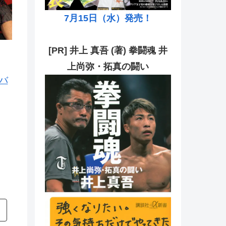
7月15日（水）発売！
[PR] 井上 真吾 (著) 拳闘魂 井
上尚弥・拓真の闘い
バ