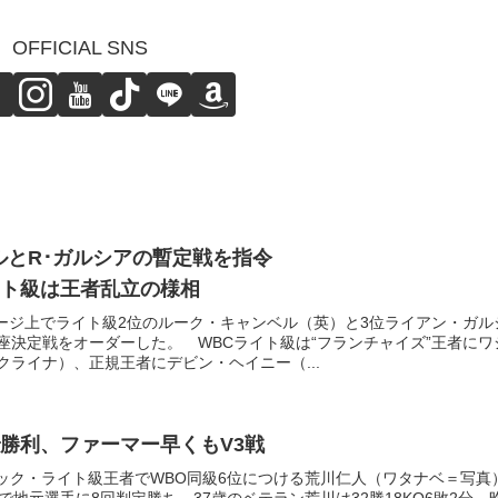
OFFICIAL SNS
ルとR･ガルシアの暫定戦を指令
ト級は王者乱立の様相
ぺージ上でライト級2位のルーク・キャンベル（英）と3位ライアン・ガル
座決定戦をオーダーした。 WBCライト級は“フランチャイズ”王者にワ
ライナ）、正規王者にデビン・ヘイニー（...
勝利、ファーマー早くもV3戦
ィック・ライト級王者でWBO同級6位につける荒川仁人（ワタナベ＝写真