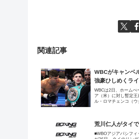
関連記事
WBCがキャンベ
強豪ひしめくライ
WBCは2日、ホーム
ア（米）に対し暫定王
ル・ロマチェンコ（ウク
荒川仁人がタイで
■WBOアジアパシフ