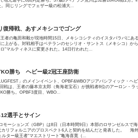
で地元選手に8回判定勝ち。37歳のベテラン荒川は32勝18KO6敗2分。
。同じリングでフェザー級の松浦大...
り復帰戦、あすメキシコでゴング
級王者の亀田和毅が現地時間15日、メキシコシティのイスタパラパにあ
グに上がる。対戦相手はベテランのセシリオ・サントス（メキシコ）か
ロ”マルティネスに変更された。14日行われた...
TKO勝ち ヘビー級2冠王座防衛
LUGFEST」のメインイベント、OPBF&WBOアジアパシフィック・ヘビ
2回戦は、王者の藤本京太郎（角海老宝石）が挑戦者8位のアーロン・ラ
O勝ち。OPBF3度目、WBO...
ら12選手とサイン
ロモーションズ（GBP）は8日（日本時間9日）本部のロサンゼルスで海
元カリフォルニアのプロスペクト6人と契約を結んだと発表した。 海
ェルター級王者“マエストリート”亀海喜寛（...