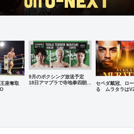
9月のボクシング放送予定
18日アマプラで寺地拳四朗、
の王座奪取
セペダ戴冠、ロー
中谷潤人、那須川天心が登場
O
る ムラタラはV
世界ライト級戦