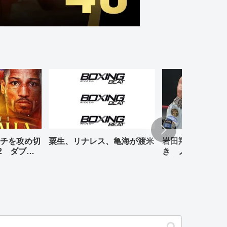
チを攻め切
粟生、リナレス、亀海が渡米
岩田翔吉、悲願の
2 ダブル
き ノックアウト
判定勝ち