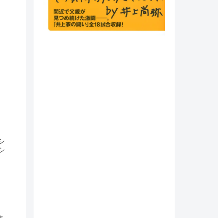
シ
シ
）