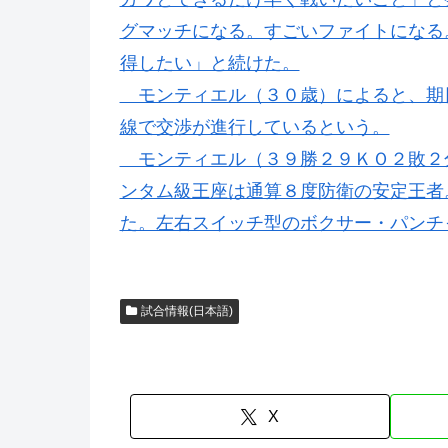
グマッチになる。すごいファイトになる
得したい」と続けた。
モンティエル（３０歳）によると、期
線で交渉が進行しているという。
モンティエル（３９勝２９ＫＯ２敗２
ンタム級王座は通算８度防衛の安定王者
た。左右スイッチ型のボクサー・パンチ
試合情報(日本語)
X