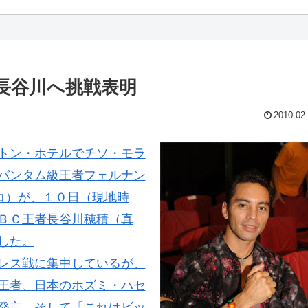
長谷川へ挑戦表明
2010.02
トン・ホテルでチソ・モラ
バンタム級王者フェルナン
コ）が、１０日（現地時
ＢＣ王者長谷川穂積（真
した。
レス戦に集中しているが、
王者、日本のホズミ・ハセ
発言。そして「これはビッ