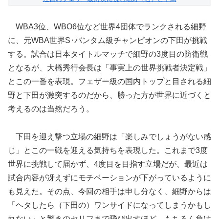
WBA3位、WBO6位など世界4団体でランクされる細野
に、元WBA世界S･バンタム級チャンピオンの下田が挑戦
する。試合は日本タイトルマッチで細野の3度目の防衛戦
となるが、大橋秀行会長は「事実上の世界挑戦者決定戦」
とこの一番を表現。フェザー級の国内トップと目される細
野と下田が激突するのだから、勝った方が世界に近づくと
考えるのは当然だろう。
下田を迎え撃つ立場の細野は「楽しみでしょうがない感
じ」とこの一戦を迎える気持ちを表現した。これまで3度
世界に挑戦して届かず、4度目を目指す立場だが、最近は
試合内容が冴えずにモチベーションが下がっているように
も見えた。その点、今回の相手は申し分なく、細野からは
「ヘタしたら（下田の）ワンサイドになってしまうかもし
れない」と驚きのセリフまで飛び出すほど。もちろん負け