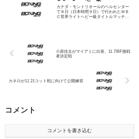
カナダ・モントリオールのベルセンター
で８日（日本時間９日）で行われたＷＢ
Ｃ世界ライトヘビー級タイトルマッチ
は、スーパーミドル級から転向した挑戦
者アドニス・ステベンソン（ハイチ＝カ
ナダ、ＷＢＣ４位）が王者チャド・ドウ
ソン（米）に初回１分16秒...
小原佳太がマイアミに出発、11.7IBF挑戦
者決定戦
カネロが11.21コット戦に向けて公開練習
コメント
コメントを書き込む