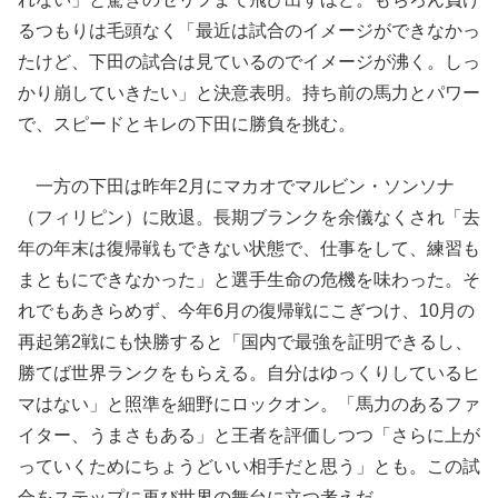
るつもりは毛頭なく「最近は試合のイメージができなかっ
たけど、下田の試合は見ているのでイメージが沸く。しっ
かり崩していきたい」と決意表明。持ち前の馬力とパワー
で、スピードとキレの下田に勝負を挑む。
一方の下田は昨年2月にマカオでマルビン・ソンソナ
（フィリピン）に敗退。長期ブランクを余儀なくされ「去
年の年末は復帰戦もできない状態で、仕事をして、練習も
まともにできなかった」と選手生命の危機を味わった。そ
れでもあきらめず、今年6月の復帰戦にこぎつけ、10月の
再起第2戦にも快勝すると「国内で最強を証明できるし、
勝てば世界ランクをもらえる。自分はゆっくりしているヒ
マはない」と照準を細野にロックオン。「馬力のあるファ
イター、うまさもある」と王者を評価しつつ「さらに上が
っていくためにちょうどいい相手だと思う」とも。この試
合をステップに再び世界の舞台に立つ考えだ。