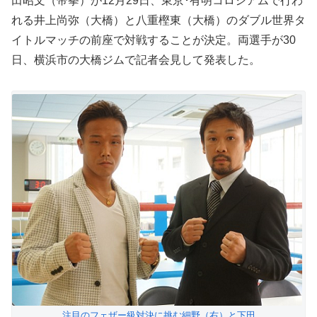
田昭文（帝拳）が12月29日、東京･有明コロシアムで行わ
れる井上尚弥（大橋）と八重樫東（大橋）のダブル世界タ
イトルマッチの前座で対戦することが決定。両選手が30
日、横浜市の大橋ジムで記者会見して発表した。
注目のフェザー級対決に挑む細野（右）と下田