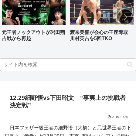
元王者ノックアウトが岩田翔
渡来美響が会心の王座奪取
吉戦から再起
川村英吉を5回TKO
12.29細野悟vs下田昭文 “事実上の挑戦者
決定戦”
2015.10.30
日本フェザー級王者の細野悟（大橋）と元世界王者の下