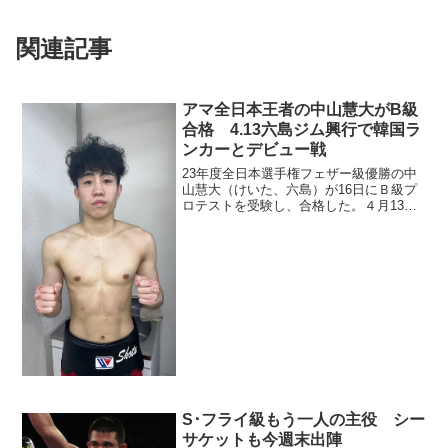
関連記事
アマ全日本王者の中山慧大がB級
合格 4.13六島ジム興行で韓国ラ
ンカーとデビュー戦
23年度全日本選手権フェザー級優勝の中
山慧大（けいた、六島）が16日にＢ級プ
ロテストを受験し、合格した。４月13日
大阪の六島ジム興行でプロデビュー戦
（54キロ契約、韓国スーパーバンタム級
８位キム・ジヨンと対戦）を行う。プロ
テストに合格した中...
S･フライ級もう一人の主役 シー
サケットも今週末出陣