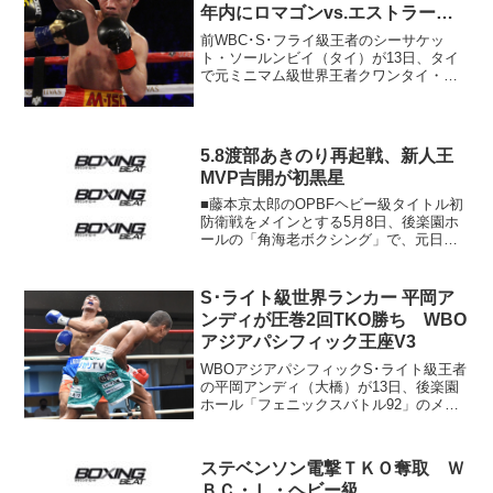
年内にロマゴンvs.エストラーダ
勝者との対戦狙う
前WBC･S･フライ級王者のシーサケッ
ト・ソールンビイ（タイ）が13日、タイ
で元ミニマム級世界王者クワンタイ・シ
スモーゼン（タイ）とノンタイトル戦を
行う。翌日はWBAスーパー王者ローマ
ン・ゴンサレス（帝拳）とWBC王者フア
ン・フランシスコ・...
5.8渡部あきのり再起戦、新人王
MVP吉開が初黒星
■藤本京太郎のOPBFヘビー級タイトル初
防衛戦をメインとする5月8日、後楽園ホ
ールの「角海老ボクシング」で、元日
本、OPBFウェルター級王者の渡部あき
のりがOPBFミドル級10位マキシ・ナハ
ク（インドネシア）とS･ウェルター級8
S･ライト級世界ランカー 平岡ア
回戦。渡部は...
ンディが圧巻2回TKO勝ち WBO
アジアパシフィック王座V3
WBOアジアパシフィックS･ライト級王者
の平岡アンディ（大橋）が13日、後楽園
ホール「フェニックスバトル92」のメイ
ンに登場し、挑戦者4位アルビン・ラガン
ベイ（フィリピン）に2回2分27秒TKO勝
ち。3度目の防衛に成功した。 日本タイ
ステベンソン電撃ＴＫＯ奪取 Ｗ
トルも...
ＢＣ・Ｌ・ヘビー級