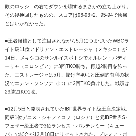
敗のロッシ―の右でダウンを喫するまさかの立ち上がり。
その後挽回したものの、スコアは96-93×2、95-94で快勝
とはいかなかった。
■王者候補として注目されながら5月につまづいたWBCラ
イト級11位アドリアン・エストレージャ（メキシコ）が
14日、メキシコのサンルイスポトシでオルレン・パディ
ーリャ（コロンビア）に3回TKO勝ち。再起2勝目を飾っ
た。エストレージャは5月、賭け率40-1と圧倒的有利の状
況でエデン・ソンソナ（比）に2回TKO負けした。戦績は
23勝21KO1敗。
■12月5日と発表されていたIBF世界ライト級王座決定戦、
同級1位デニス・シャフィコフ（ロシア）と元IBF世界S･
フェザー級王者で3位ランセス・バルテレミー（キュー
バ）の試合が12月18日にリセットされた。プレミア・ボ