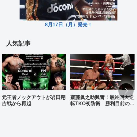
8月17日（月）発売！
人気記事
元王者ノックアウトが岩田翔
齋藤眞之助興奮！最終回大逆
吉戦から再起
転TKO初防衛 勝利目前の村
上雄大まさか