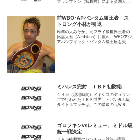
フランプトン（写真右）による英国人同
士の統一戦が27日、英国マンチェスタ
ー・アリーナで行われる。この勝者に
は、WBAが同級休養王者となったギジェ
前WBO･APバンタム級王者 ス
ルモ・リゴンドウ...
トロング小林が引退
昨年の大みそか、元フライ級世界王者の
比嘉大吾（Aｍbition）に敗れ、WBOアジ
アパシフイック・バンタム級王座を失っ
たストロング小林佑樹（30＝六島）が20
日、引退を発表した。IBF同級9位にラン
クされていた小林だが比嘉に5回KOで敗
れ、...
ミハレス完封 ＩＢＦ初防衛
１４日（現地時間）メキシコのデュラン
ゴで行われたＩＢＦ世界Ｊ・バンタム級
タイトルマッチは、この階級の元ＷＢＣ
＆ＷＢＡ王者クリスチャン・ミハレス
（メキシコ）が挑戦者カルロス・ルエダ
（ニカラグア＝ＷＢＡ１３位）に大差の
判定勝ちを収め、初防衛に成...
ゴロフキンvsレミュー、ミドル級
統一戦決定
ミドル級興奮のパンチャー対決が実現