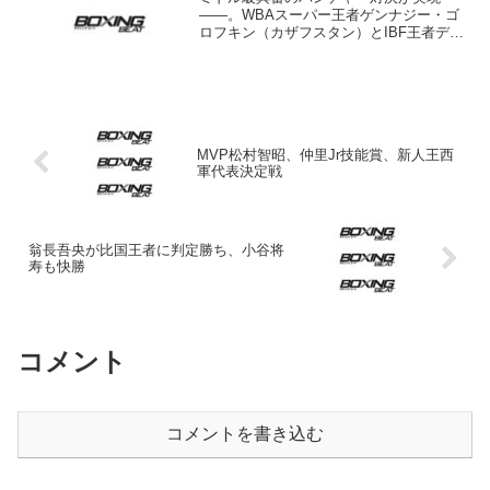
――。WBAスーパー王者ゲンナジー・ゴ
ロフキン（カザフスタン）とIBF王者デビ
ッド・レミュー（カナダ）のミドル級統
一戦が10月17日（日本時間18日）、米ニ
ューヨークの殿堂マジソン・スクエア・
ガーデンで挙行...
MVP松村智昭、仲里Jr技能賞、新人王西
軍代表決定戦
翁長吾央が比国王者に判定勝ち、小谷将
寿も快勝
コメント
コメントを書き込む