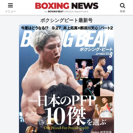
BOXING BEAT [ボクシング・ビート] 公式サイト
メニュー
検索
ボクシングビート最新号