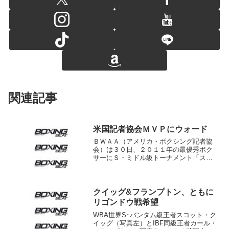
関連記事
米国記者協会ＭＶＰにウォード
ＢＷＡＡ（アメリカ・ボクシング記者協
会）は３０日、２０１１年の最優秀ボク
サーにＳ・ミドル級トーナメント「スー
パー・シックス」を制覇するとともにベ
ルトを統一したＷＢＡ＆ＷＢＣ世界Ｓ・
ミドル級チャンピオン、アンドレ・ウォ
ード（米、２７歳）を選出...
クイッグ&フランプトン、ともに
リゴンドウ戦希望
WBA世界S･バンタム級王者スコット・ク
イッグ（写真左）とIBF同級王者カール・