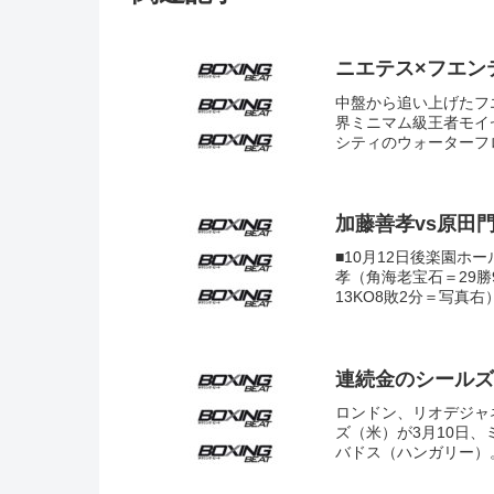
ニエテス×フエン
中盤から追い上げたフ
界ミニマム級王者モイ
シティのウォーターフロ
加藤善孝vs原田
■10月12日後楽園ホ
孝（角海老宝石＝29勝
13KO8敗2分＝写真右
連続金のシールズ
ロンドン、リオデジャ
ズ（米）が3月10日、
バドス（ハンガリー）。