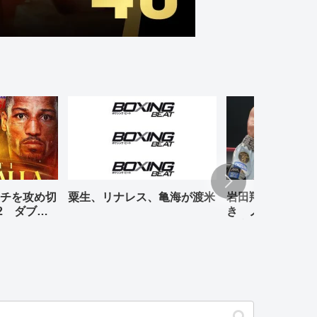
チを攻め切
粟生、リナレス、亀海が渡米
岩田翔吉、悲願の
2 ダブル
き ノックアウト
判定勝ち