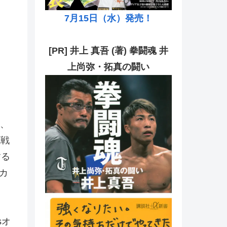
7月15日（水）発売！
[PR] 井上 真吾 (著) 拳闘魂 井
上尚弥・拓真の闘い
、
挑戦
する
カ
sオ