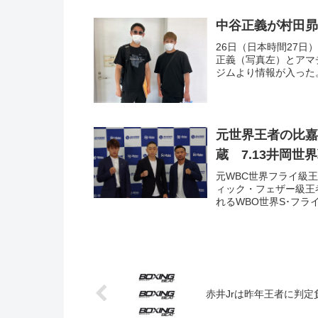
中谷正義が村田昴
26日（日本時間27日
正義（写真左）とアマ
ジムより情報が入った。
元世界王者の比嘉
蔵 7.13井岡世
元WBC世界フライ級
ィック・フェザー級王
れるWBO世界S･フラ
赤井Jrは昨年王者に判