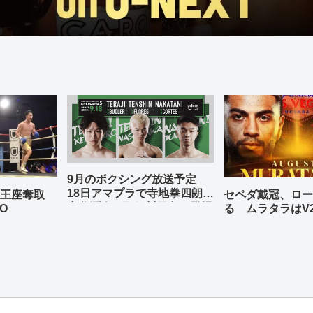
9月のボクシング放送予定
18日アマプラで寺地拳四朗、
の王座奪取
セペダ戴冠、ロー
中谷潤人、那須川天心が登場
O
る ムラタラはV
世界ライト級戦