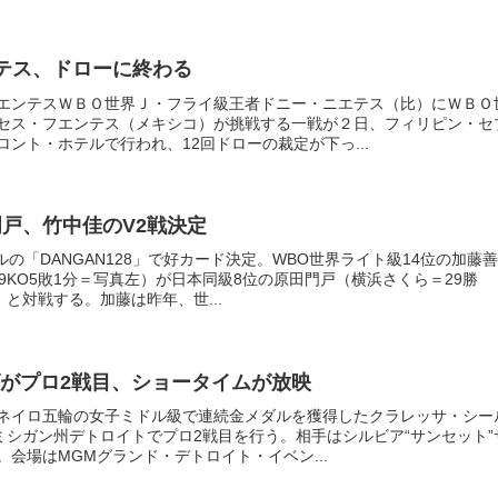
テス、ドローに終わる
エンテスＷＢＯ世界Ｊ・フライ級王者ドニー・ニエテス（比）にＷＢＯ
セス・フエンテス（メキシコ）が挑戦する一戦が２日、フィリピン・セ
ント・ホテルで行われ、12回ドローの裁定が下っ...
門戸、竹中佳のV2戦決定
ールの「DANGAN128」で好カード決定。WBO世界ライト級14位の加藤善
9KO5敗1分＝写真左）が日本同級8位の原田門戸（横浜さくら＝29勝
）と対戦する。加藤は昨年、世...
がプロ2戦目、ショータイムが放映
ネイロ五輪の女子ミドル級で連続金メダルを獲得したクラレッサ・シー
ミシガン州デトロイトでプロ2戦目を行う。相手はシルビア“サンセット”
会場はMGMグランド・デトロイト・イベン...