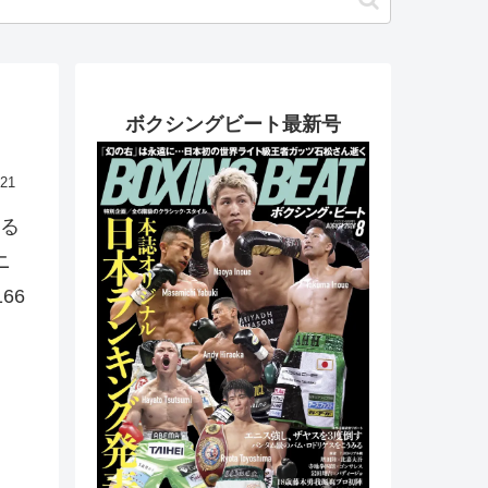
ボクシングビート最新号
.21
る
ニ
66