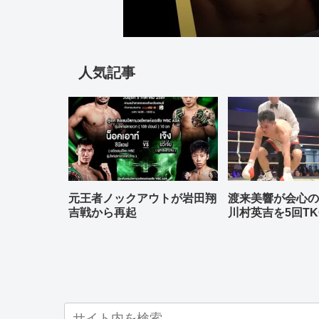
人気記事
元王者ノックアウトが岩田翔
渡来美響が会心
吉戦から再起
川村英吉を5回TK