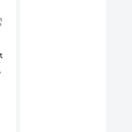
谷
拳
武
フ