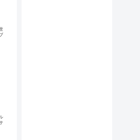
世
ブ
ル
サ