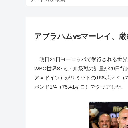
アブラハムvsマーレイ、
明日21日ヨーロッパで挙行される世界
WBO世界S･ミドル級戦の計量が20日
ア＝ドイツ）がリミットの168ポンド（7
ポンド1/4（75.41キロ）でクリアした。