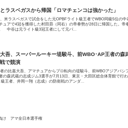
とラスベガスから帰国「ロマチェンコは強かった」
）、米ラスベガスで試合をした元OPBFライト級王者でWBO同級5位の中
チュアで4冠を獲得した村田昴（同右）の帝拳勢が28日に帰国した。帝
 中谷は元ライト級3冠王者にして元パ...
大吾、スーパールーキー堤駿斗、前WBO･AP王者の森
界戦で競演
王者の比嘉大吾、アマチュアからプロ転向の堤駿斗、前WBOアジアパシ
者の森武蔵の志成ジム3選手が7月13日、東京・大田区総合体育館で行わ
イ級王者、井岡一翔（志成）の防衛戦のアンダ...
定負け アマ全日本選手権