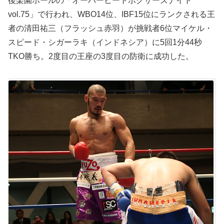
後楽園ホールの「オーバーヒートボクサーズナイト
vol.75」で行われ、WBO14位、IBF15位にランクされる王
者の清田祐三（フラッシュ赤羽）が挑戦者6位マイケル・
スピード・シガーラキ（インドネシア）に5回1分44秒
TKO勝ち。2度目の王座の3度目の防衛に成功した。