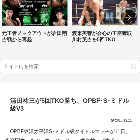
元王者ノックアウトが岩田翔
渡来美響が会心の王座奪取
吉戦から再起
川村英吉を5回TKO
清田祐三が5回TKO勝ち、OPBF･S･ミドル
級V3
2015.12.11
OPBF東洋太平洋S･ミドル級タイトルマッチが11日、