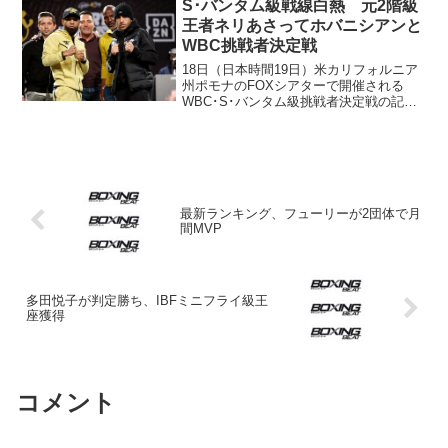
に続く2本目のベルト獲得となった。 3
S･バンタム級戦線白熱 元2階級
月の試...
王者ネリあさってホバニシアンと
WBC挑戦者決定戦
18日（日本時間19日）米カリフォルニア
州ポモナのFOXシアターで開催される
WBC･S･バンタム級挑戦者決定戦の記者
会見が16日行われた。カードは同級1位ル
イス・ネリ（メキシコ）vs.同2位アザ
ト・ホバニシアン（アルメニア＝米）。
メインプロ...
最新ランキング、フューリーが2団体で月
間MVP
多田悦子が判定勝ち、IBFミニフライ級王
座獲得
コメント