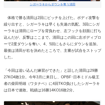
シガーラキからダウンを奪う清田
体格で勝る清田は2回にピッチを上げた。ボディ攻撃を
繰り出すと、シガーラキは早くも失速の気配。3回にシガ
ーラキは清田にロープを背負わせ、左フックを顔面に打ち
込んだが、反撃はここまで。清田はこの回に左ボディブロ
ーで2度ダウンを奪い、4、5回にもさらにダウンを追加。
最後は清田が右を決めたところで、主審が試合をストップ
した。
「今回は追い込んだ練習ができた」と話した清田は29勝
27KO4敗1分。今年3月に来日し、OPBF･日本ミドル級王
者の柴田明雄（ワタナベ）に4回TKO負けしたシガーラキ
は日本で連敗。戦績は16勝14KO16敗2分。