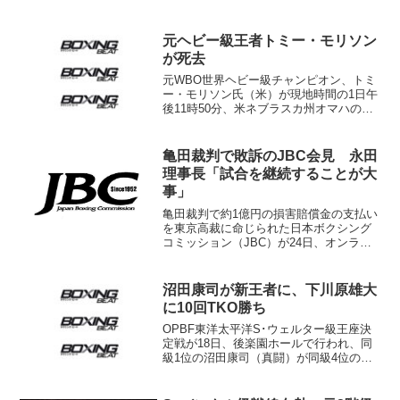
は、チャンピオンのケル・ブルック
（英）が指名挑戦者ジョ・ジョ・ダン
（ルーマニア＝カナダ）に4回終了TKO勝
元ヘビー級王者トミー・モリソン
ちで初防衛に成功。...
が死去
元WBO世界ヘビー級チャンピオン、トミ
ー・モリソン氏（米）が現地時間の1日午
後11時50分、米ネブラスカ州オマハの病
院で亡くなった。44歳の若さだった。2年
前に結婚した妻トリシャさんに見守られ
て息を引き取ったという。 モリソン氏
亀田裁判で敗訴のJBC会見 永田
は現役時代...
理事長「試合を継続することが大
事」
亀田裁判で約1億円の損害賠償金の支払い
を東京高裁に命じられた日本ボクシング
コミッション（JBC）が24日、オンライ
ンで記者会見を開いた。永田有平理事長
は今後の対応について「判決文を精査し
てから決めたい」とした。記者会見の主
沼田康司が新王者に、下川原雄大
なやり取りは以下の...
に10回TKO勝ち
OPBF東洋太平洋S･ウェルター級王座決
定戦が18日、後楽園ホールで行われ、同
級1位の沼田康司（真闘）が同級4位の下
川原雄大（角海老宝石）に10回30秒TKO
勝ち。沼田は日本ウェルター級タイトル