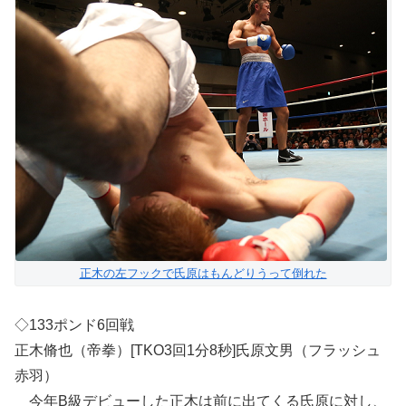
正木の左フックで氏原はもんどりうって倒れた
◇133ポンド6回戦
正木脩也（帝拳）[TKO3回1分8秒]氏原文男（フラッシュ
赤羽）
今年B級デビューした正木は前に出てくる氏原に対し、