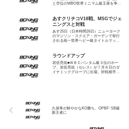
と空位のWBO世界ミニマム級王座を争う
同1位フリアン・イェドラス（メキシコ）
が本格的に始動。居住するメキシコ南部
を離れ、北部ソノラ州エルモシーヨでト
あすクリチコV18戦、MSGでジェ
レーニングを行っ...
ニングスと対戦
あす25日（日本時間26日）ニューヨーク
のマジソン・スクエア・ガーデンで挙行
される統一世界ヘビー級タイトルマッチ
の計量が24日行われ、IBF･WBO･
WBA（スーパー）統一王者ウラジミー
ル・クリチコ（ウクライナ）が241.6ポン
ラウンドアップ
ド（109....
岩佐亮佑■ＷＢＣバンタム級３位のホー
プ、岩佐亮佑（セレス）が７月６日のダ
イナミックグローブに出場。対戦相手は
未定。岩佐は現在、同じ日に試合をする
同僚の日本ランカー林徹磨、久保幸平ら
と山梨県内で合宿中。■西日本ボクシング
協会は社会からいじめを...
久保隼が鮮やかなKO勝ち、OPBF･SB級
新王者に