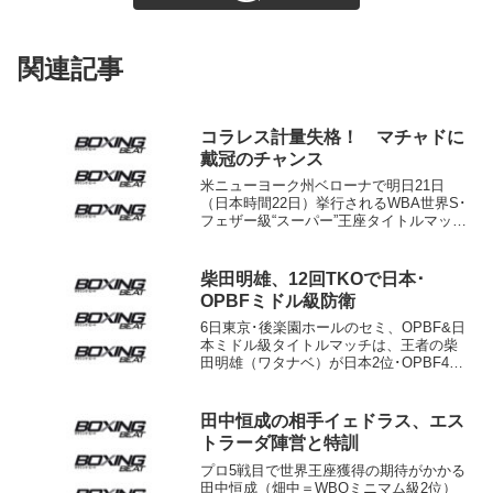
関連記事
コラレス計量失格！ マチャドに
戴冠のチャンス
米ニューヨーク州ベローナで明日21日
（日本時間22日）挙行されるWBA世界S･
フェザー級“スーパー”王座タイトルマッチ
の計量が20日、会場のターニングストー
ン・カジノで行われた。その結果、王者
のジェスレル・コラレス（パナマ）が最
柴田明雄、12回TKOで日本･
初リミット4...
OPBFミドル級防衛
6日東京･後楽園ホールのセミ、OPBF&日
本ミドル級タイトルマッチは、王者の柴
田明雄（ワタナベ）が日本2位･OPBF4位
の挑戦者、淵上誠（八王子中屋）に12回1
分49秒TKO勝ち。柴田はOPBF3度目、日
本2度目の防衛に成功した。 昨年5...
田中恒成の相手イェドラス、エス
トラーダ陣営と特訓
プロ5戦目で世界王座獲得の期待がかかる
田中恒成（畑中＝WBOミニマム級2位）