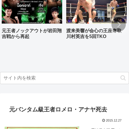
元王者ノックアウトが岩田翔
渡来美響が会心の王座奪取
吉戦から再起
川村英吉を5回TKO
元バンタム級王者ロメロ・アナヤ死去
2015.12.27