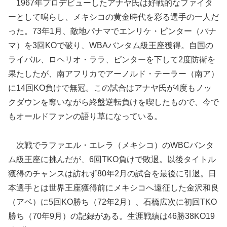
1967年プロデビューしたアナヤ氏は好戦的なファイタ
ーとして鳴らし、メキシコの黄金時代を彩る選手の一人だ
った。73年1月、敵地パナマでエンリケ・ピンター（パナ
マ）を3回KOで破り、WBAバンタム級王座獲得。自国の
ライバル、ロヘリオ・ララ、ピンターを下して2度防衛を
果たしたが、南アフリカでアーノルド・テーラー（南ア）
に14回KO負けで無冠。この試合はアナヤ氏が4度もノッ
クダウンを奪いながら終盤逆転負けを喫したもので、今で
もオールドファンの語り草になっている。
次戦でラファエル・エレラ（メキシコ）のWBCバンタ
ム級王座に挑んだが、6回TKO負けで敗退。以後タイトル
獲得のチャンスは訪れず80年2月の試合を最後に引退。日
本選手とは世界王座獲得前にメキシコへ遠征した金沢和良
（アベ）に5回KO勝ち（72年2月）、石橋広次に初回TKO
勝ち（70年9月）の記録がある。生涯戦績は46勝38KO19