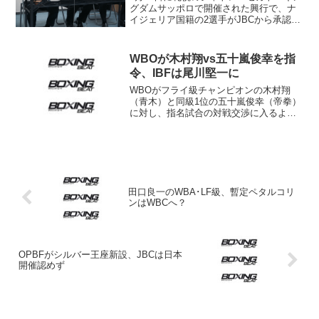
グダムサッポロで開催された興行で、ナ
イジェリア国籍の2選手がJBCから承認を
受けていた選手と別人だったと判明した
件で、イベントを主催した平仲ボクシン
グスクールの平仲信明会長、日本ボクシ
WBOが木村翔vs五十嵐俊幸を指
ングコミッション...
令、IBFは尾川堅一に
WBOがフライ級チャンピオンの木村翔
（青木）と同級1位の五十嵐俊幸（帝拳）
に対し、指名試合の対戦交渉に入るよう
オーダーした。帝拳ジムが明らかにし
た。 木村（15勝8KO1敗2分）は7月、
上海で中国のスター、ゾウ・シミンを下
すアップセットを...
田口良一のWBA･LF級、暫定ペタルコリ
ンはWBCへ？
OPBFがシルバー王座新設、JBCは日本
開催認めず