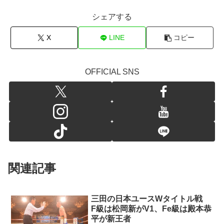
シェアする
X
LINE
コピー
OFFICIAL SNS
関連記事
三田の日本ユースWタイトル戦
F級は松岡新がV1、Fe級は殿本恭
平が新王者