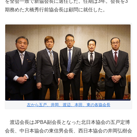
を全会一致で新協会長に選任した。任期は3年。会長を3
期務めた大橋秀行前協会長は顧問に就任した。
左から五戸、井岡、渡辺、本田、東の各協会長
渡辺会長はJPBA副会長となった北日本協会の五戸定博
会長、中日本協会の東信男会長、西日本協会の井岡弘樹会