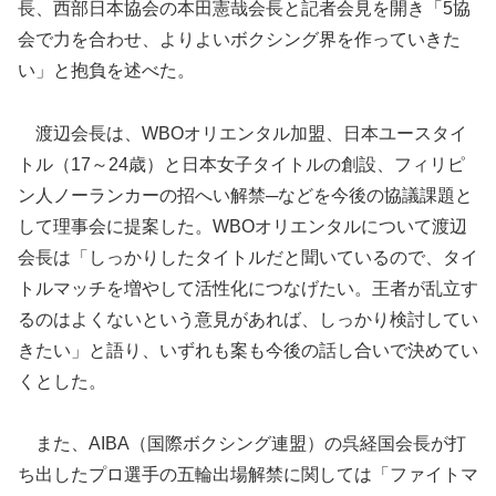
長、西部日本協会の本田憲哉会長と記者会見を開き「5協
会で力を合わせ、よりよいボクシング界を作っていきた
い」と抱負を述べた。
渡辺会長は、WBOオリエンタル加盟、日本ユースタイ
トル（17～24歳）と日本女子タイトルの創設、フィリピ
ン人ノーランカーの招へい解禁─などを今後の協議課題と
して理事会に提案した。WBOオリエンタルについて渡辺
会長は「しっかりしたタイトルだと聞いているので、タイ
トルマッチを増やして活性化につなげたい。王者が乱立す
るのはよくないという意見があれば、しっかり検討してい
きたい」と語り、いずれも案も今後の話し合いで決めてい
くとした。
また、AIBA（国際ボクシング連盟）の呉経国会長が打
ち出したプロ選手の五輪出場解禁に関しては「ファイトマ