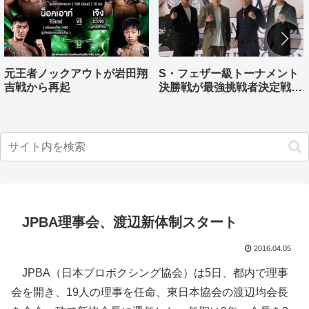
元王者ノックアウトが岩田翔
S・フェザー級トーナメント
吉戦から再起
決勝戦が最強挑戦者決定戦兼
ねる バンタム級はWBO-
AP王者伊藤千飛参戦
JPBA理事会、渡辺新体制スタート
2016.04.05
JPBA（日本プロボクシング協会）は5日、都内で理事
会を開き、19人の理事を任命、東日本協会の渡辺均会長