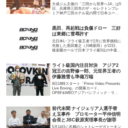
大成ジム主催の「三田から世界へ14」は5
日、兵庫県三田市のザ・セレクトンプレ
ミア神戸三田ホテル花の間で日本ユー
ス・タイトルマッチ2試合をメインに行わ
れた。 日本ユース・フェザー級タイト
ルマッチ8回戦は、挑戦者の殿本恭平（勝
黒田、再起戦は負傷ドロー 三好
輝）が6回にストレ...
は東郷に雪辱許す
元日本L･フライ級王者で2月に世界挑戦に
失敗した黒田雅之（川崎新田）が22日、
後楽園ホールで日本フライ級5位の中釜兵
武（白井・具志堅S）とのフライ級10回
戦に臨み、5回33秒負傷判定1-0で引き分
けた。ジャッジは2者が48-48、1者が48...
ライト級国内注目対決 アジア2
冠王の吉野修一郎、元世界王者の
伊藤雅雪も準備万端
9日18時スタート「Prime Video Presents
Live Boxing」の開幕カード、
OPBF&WBOアジアパシフィック・ライ
ト級王者の吉野修一郎（三迫）と元
WBO･S･フェザー級王者の伊藤雅雪（横
浜光）も7日の記者会見に出席...
前代未聞 ナイジェリア人選手替
え玉事件 プロモーター平仲信明
会長とJBC萩原実理事長が謝罪
5月14日に札幌のシャトレーゼガトーキン