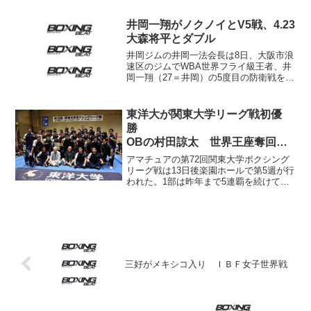
に、同級14位だったノ・サミュング
（韓）を下してOPBF同級王座を獲得し
井岡一翔がノクノイとV5戦、4.23
た。S･ライト級の...
大森将平とダブル
井岡ジムの井岡一法会長は8日、大阪市浪
速区のジムでWBA世界フライ級王者、井
岡一翔（27＝井岡）の5度目の防衛戦を4
月23日、エディオンアリーナ大阪で開催
すると発表した。相手は世界初挑戦の同
級2位、ノクノイ・シットプラサート（30
東洋大が関東大学リーグ戦初優
＝タイ）。...
勝
OBの村田諒太 世界王座奪回翌
日に応援
アマチュアの第72回関東大学ボクシング
リーグ戦は13日後楽園ホールで第5週が行
われた。1部は昨年まで5連覇を続けてい
た日本大学が東京農業大学に3-6で敗れる
大波乱。この結果日大、東農大の両校に
加え、東洋大学の3校が対抗成績4勝1敗で
並び、勝...
三好がメキシコ入り ＩＢＦ女子世界戦