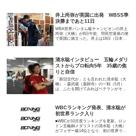
井上尚弥が英国に出発 WBSS準
決勝まであと11日
WBA世界バンタム級チャンピオンの井上
尚弥（大橋）が8日午前、羽田空港発の便
で英国に旅立った。井上は18日（日本時
間19日）、同国グラスゴーのSSEハイド
ロでIBF同級王者エマヌエル・ロドリゲス
（プエルトリコ）とWBA･IBF統一戦兼ワ
ール...
清水聡インタビュー 五輪メダリ
ストからプロ転向5年 35歳の焦
りと自信
「新旧交代か」とも言われた清水聡（大
橋）－森武蔵（薬師寺）の一戦（5月）
は、ふたを開けてみればベテランがその
強さをまざまざと見せつけた。アマチュ
アで数多くの栄誉を手にし、プロ転向し
て5年。35歳になってついに世界へのゴー
WBCランキング発表、清水聡が
サインが出ただけでな...
初世界ランク入り
■WBCが10月度ランキングを更新。ロン
ドン五輪銅メダリストの清水聡（大橋）
がフェザー級14位となり、初の世界ラン
キング入りをはたした。清水は今月2日