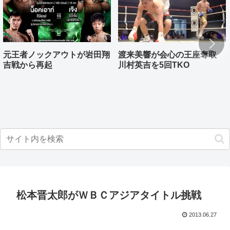
元王者ノックアウトが岩田翔
渡来美響が会心の王座奪取
吉戦から再起
川村英吉を5回TKO
松本晋太郎がＷＢＣアジアタイトル挑戦
2013.06.27