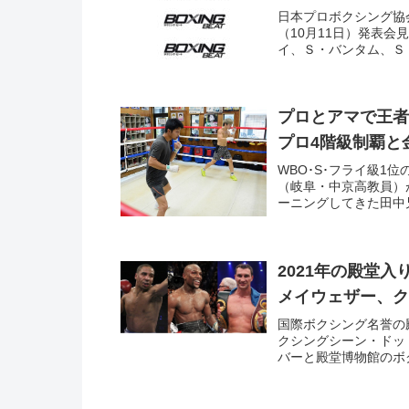
日本プロボクシング協
（10月11日）発表
イ、Ｓ・バンタム、Ｓ
プロとアマで王
プロ4階級制覇と
WBO･S･フライ級
（岐阜・中京高教員）
ーニングしてきた田中兄
2021年の殿堂
メイウェザー、ク
国際ボクシング名誉の
クシングシーン・ドッ
バーと殿堂博物館のボク