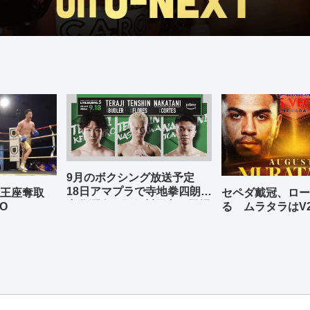
9月のボクシング放送予定
18日アマプラで寺地拳四朗、
の王座奪取
セペダ戴冠、ロー
中谷潤人、那須川天心が登場
O
る ムラタラはV
世界ライト級戦