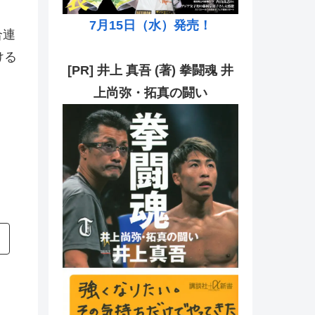
7月15日（水）発売！
合連
ける
[PR] 井上 真吾 (著) 拳闘魂 井
上尚弥・拓真の闘い