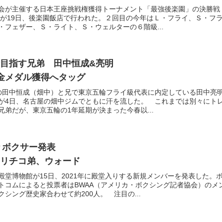
会が主催する日本王座挑戦権獲得トーナメント「最強後楽園」の決勝戦
会見が19日、後楽園飯店で行われた。２回目の今年はＬ・フライ、Ｓ・フ
・フェザー、Ｓ・ライト、Ｓ・ウェルターの６階級...
者目指す兄弟 田中恒成&亮明
金メダル獲得へタッグ
1位の田中恒成（畑中）と兄で東京五輪フライ級代表に内定している田中亮
が4日、名古屋の畑中ジムでともに汗を流した。 これまでは別々にト
弟だが、東京五輪の1年延期が決まった今春以...
入りボクサー発表
リチコ弟、ウォード
殿堂博物館が15日、2021年に殿堂入りする新規メンバーを発表した。
トコムによると投票者はBWAA（アメリカ・ボクシング記者協会）のメ
シング歴史家合わせて約200人。 注目の...