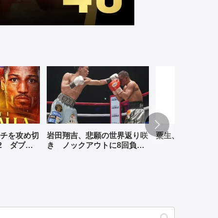
チを攻め切
岩田翔吉、悲願の世界返り咲
粟生、リナレス、
2 ダブル
き ノックアウトに8回負傷
判定勝ち