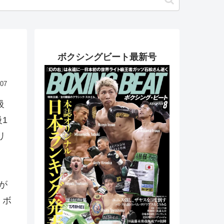
ボクシングビート最新号
.07
級
1
リ
が
。ボ