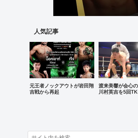
人気記事
元王者ノックアウトが岩田翔
渡来美響が会心
吉戦から再起
川村英吉を5回TK