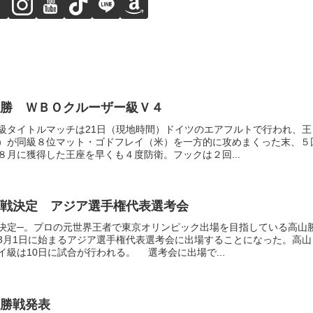
勝 ＷＢＯクルーザー級Ｖ４
級タイトルマッチは21日（現地時間）ドイツのエアフルトで行われ、王
）が同級８位マット・ゴドフレイ（米）を一方的に攻めまくった末、５
８月に獲得した王座を早くも４度防衛。フックは２回...
戦決定 アジア選手権代表選考会
決定─。プロの元世界王者で東京オリンピック出場を目指している高山
3月1日に始まるアジア選手権代表選考会に出場することになった。高山
級は10日に試合が行われる。 選考会に出場で...
勝戦発表