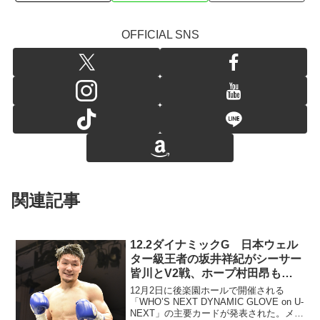
OFFICIAL SNS
関連記事
12.2ダイナミックG 日本ウェル
ター級王者の坂井祥紀がシーサー
皆川とV2戦、ホープ村田昂も出
場
12月2日に後楽園ホールで開催される
「WHO’S NEXT DYNAMIC GLOVE on U-
NEXT」の主要カードが発表された。メイ