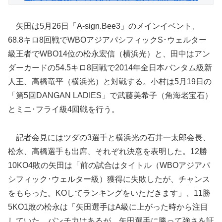
矢田は5月26日「A-sign.Bee3」のメインイベント、
68.8キロ8回戦でWBOアジアパシフィックS･ウェルター
級王者でWBO14位の松永宏信（横浜光）と、田中はアン
ダーカードの54.5キロ8回戦で2014年全日本バンタム級新
人王、高橋竜平（横浜光）と対戦する。小村は5月19日の
「第5回DANGAN LADIES」で武藤美希子（角海老宝石）
とミニ･フライ級4回戦を行う。
記者会見にはツダの3選手と横浜光の石井一太郎会長、
松永、高橋選手も出席、それぞれ決意を表明した。12勝
10KO4敗の矢田は「前の試合はタイトル（WBOアジアパ
シフィック･ウェルター級）獲得に失敗したが、チャンス
をもらった。KOしてランキングをいただきます」、11勝
5KO1敗の松永は「矢田選手はA級に上がった時から注目
していた。パンチ力はあるが、矢田選手に勝って強さを証