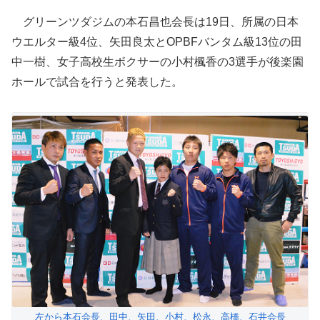
グリーンツダジムの本石昌也会長は19日、所属の日本
ウエルター級4位、矢田良太とOPBFバンタム級13位の田
中一樹、女子高校生ボクサーの小村楓香の3選手が後楽園
ホールで試合を行うと発表した。
左から本石会長、田中、矢田、小村、松永、高橋、石井会長