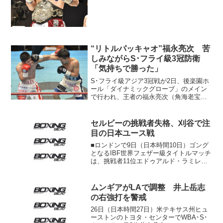
ンで日本ウェルター級王者の坂井祥紀
（横浜光＝写真）が同級5位のシーサー皆
川（平仲BS）と防衛戦を行う。...
“リトルパッキャオ”福永亮次 苦
しみながらS･フライ級3冠防衛
「気持ちで勝った」
S･フライ級アジア3冠戦が2日、後楽園ホ
ール「ダイナミックグローブ」のメイン
で行われ、王者の福永亮次（角海老宝
石）が挑戦者日本3位の梶颯（帝拳）に2-
0判定勝ち。日本とWBOアジアパシフィ
ック王座は3度目、日本王座は2度目、
セルビーの挑戦者失格、刈谷で注
OPBF王座は初...
目の日本ユース戦
■ロンドンで9日（日本時間10日）ゴング
となるIBF世界フェザー級タイトルマッチ
は、挑戦者11位エドゥアルド・ラミレス
（メキシコ）が計量失格。計量に合格し
た王者リー・セルビー（英）が勝利した
場合のみ防衛成功という変則ルールで行
ムンギアがLAで調整 井上岳志
われることにな...
の右強打を警戒
26日（日本時間27日）米テキサス州ヒュ
ーストンのトヨタ・センターでWBA･S･