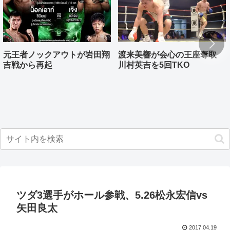
元王者ノックアウトが岩田翔
渡来美響が会心の王座奪取
吉戦から再起
川村英吉を5回TKO
ツダ3選手がホール参戦、5.26松永宏信vs
矢田良太
2017.04.19