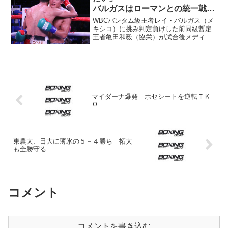
バルガスはローマンとの統一戦戦
希望
WBCバンタム級王者レイ・バルガス（メ
キシコ）に挑み判定負けした前同級暫定
王者亀田和毅（協栄）が試合後メディア
に応対。「試合にすべてを出し切った。
応援してくれたファンに感謝したい。今
回は勝てなかったけれど、ボクシングを
もっと学んで次のチャン...
マイダーナ爆発 ホセシートを逆転ＴＫ
Ｏ
東農大、日大に薄氷の５－４勝ち 拓大
も全勝守る
コメント
コメントを書き込む