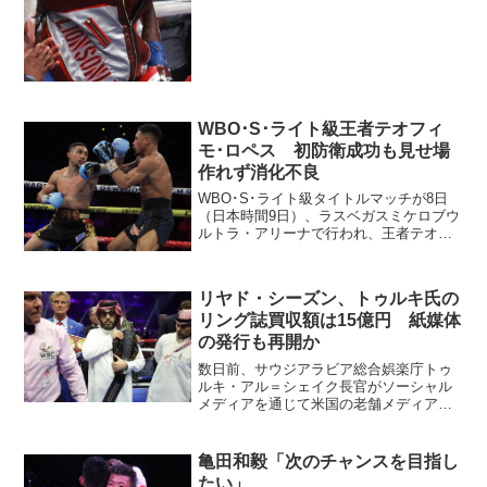
は2021年6月に行ったフアン・マシアス・
モンティエル（メキシコ）との防衛戦を
最後にブランクに...
WBO･S･ライト級王者テオフィ
モ･ロペス 初防衛成功も見せ場
作れず消化不良
WBO･S･ライト級タイトルマッチが8日
（日本時間9日）、ラスベガスミケロブウ
ルトラ・アリーナで行われ、王者テオフ
ィモ・ロペスが挑戦者11位ジャーメイ
ン・オルティス（米）に3-0判定勝ち。初
防衛に成功した。ロペス（左）は終盤攻
リヤド・シーズン、トゥルキ氏の
めた 元ライト...
リング誌買収額は15億円 紙媒体
の発行も再開か
数日前、サウジアラビア総合娯楽庁トゥ
ルキ・アル＝シェイク長官がソーシャル
メディアを通じて米国の老舗メディア
「ザ・リング」を買収したニュースが流
れたが、買収額が1000万ドル（約15億
円）だったことが判明した。前オーナー
亀田和毅「次のチャンスを目指し
のゴールデンボーイ・プ...
たい」