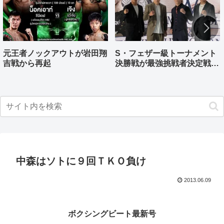
元王者ノックアウトが岩田翔
S・フェザー級トーナメント
吉戦から再起
決勝戦が最強挑戦者決定戦兼
ねる バンタム級はWBO-
AP王者伊藤千飛参戦
中森はソトに９回ＴＫＯ負け
2013.06.09
ボクシングビート最新号