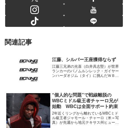
関連記事
江藤、シルバー王座獲得ならず
江藤三兄弟の光喜（白井具志堅）が世界
ランカーのパノムルンレック・ガイヤー
ンハーダオジム（タイ）に挑んだＷＢＣ
インターナショナル・シルバーベルトタ
イトルマッチは4日、タイ北部ピサヌロー
ク県立競技場で行われ、１１６－１１
２、１１６－１１２、１１...
“個人的な問題”で戦線離脱の
WBCミドル級王者チャーロ兄が
始動 WBCは全面サポート約束
2年近くリングから離れているWBCミド
ル級王者ジャモール・チャーロ（米＝写
真）が先週から地元テキサス州ヒュース
トンでジムワークを開始した。チャーロ