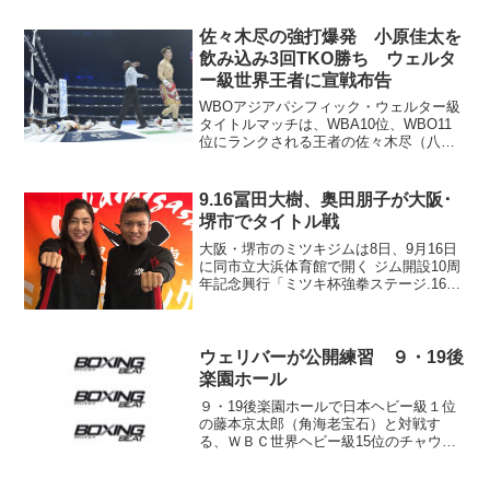
ウシク（ウクライナ）が3位から1位にな
った。試合後のウシク（右）フューリー
佐々木尽の強打爆発 小原佳太を
と言葉を交わす ヘビ...
飲み込み3回TKO勝ち ウェルタ
ー級世界王者に宣戦布告
WBOアジアパシフィック・ウェルター級
タイトルマッチは、WBA10位、WBO11
位にランクされる王者の佐々木尽（八王
子中屋）が挑戦者でWBO同級8位の小原
佳太（三迫）に3回1分13秒TKO勝ち。ウ
ェルター級頂上対決を制し、同王座の初
9.16冨田大樹、奥田朋子が大阪･
防衛に成...
堺市でタイトル戦
大阪・堺市のミツキジムは8日、9月16日
に同市立大浜体育館で開く ジム開設10周
年記念興行「ミツキ杯強拳ステージ.16」
の概要を発表した。メインはWBOアジア
パシフィックL･フライ級王座決定12回戦
で、同級1位、冨田大樹（21＝ミツキ）が
同...
ウェリバーが公開練習 ９・19後
楽園ホール
９・19後楽園ホールで日本ヘビー級１位
の藤本京太郎（角海老宝石）と対戦す
る、ＷＢＣ世界ヘビー級15位のチャウン
シー・ウェリバー（米国）が15日、角海
老宝石ジムで記者会見を開いた。 京太