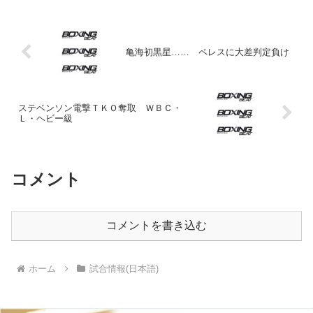
郎の映像をＫ－１の試合を含めて何試合
もチェック済みという...
亀海初黒星…… ペレスに大差判定負け
ステベンソン電撃ＴＫＯ奪取 ＷＢＣ・
Ｌ・ヘビー級
コメント
コメントを書き込む
ホーム
試合情報(日本語)