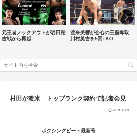
元王者ノックアウトが岩田翔
渡来美響が会心の王座奪取
吉戦から再起
川村英吉を5回TKO
村田が渡米 トップランク契約で記者会見
2013.06.09
ボクシングビート最新号