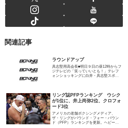
関連記事
ラウンドアップ
具志堅用高会長■明日９日の昼12時からフ
ジテレビの「笑っていいとも！」テレフ
ォンショッキングに白井・具志堅スポー
ツジムの具志堅用高会長が出演。■昨年大
みそかのＷＢＣ世界Ｓ・フライ級タイト
ル戦で敗れた元東洋太平洋王者の赤穂亮
（横浜光）が６月１...
リング誌PFPランキング ウシク
が1位に、井上尚弥2位、クロフォ
ード3位
アメリカの老舗ボクシングメディア、
ザ・リングがパウンド・フォー・パウン
ド（PFP）ランキングを更新。ヘビー級4
団体統一王者となったオレクサンドル・