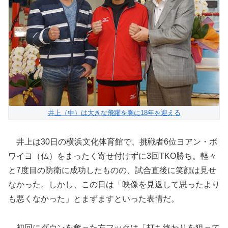
井上（中）は大きな飛躍を胸に18年を迎える
井上は30日の横浜文化体育館で、挑戦者6位ヨアン・ボ
ワイヨ（仏）をまったく寄せ付けずに3回TKO勝ち。軽々
と7度目の防衛に成功したものの、試合直後に笑顔は見せ
なかった。しかし、この日は「映像を見返して思ったより
も悪くなかった」とまずますといった表情だ。
初回にダウンを奪った左フックは「打ち終わりを狙って