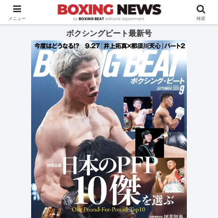
BOXING BEAT [ボクシング・ビート] 公式サイト
メニュー
検索
ボクシングビート最新号