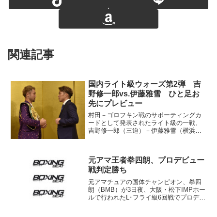
関連記事
国内ライト級ウォーズ第2弾 吉
野修一郎vs.伊藤雅雪 ひと足お
先にプレビュー
村田－ゴロフキン戦のサポーティングカ
ードとして発表されたライト級の一戦、
吉野修一郎（三迫）－伊藤雅雪（横浜
光）。国内ライト級ウォーズ直接対決第2
弾は少し先延ばしになってしまったが、
決定の報に興奮しているファンも多いは
元アマ王者拳四朗、プロデビュー
ず。リスケジュールの日を...
戦判定勝ち
元アマチュアの国体チャンピオン、拳四
朗（BMB）が3日夜、大阪・松下IMPホー
ルで行われたL･フライ級6回戦でプロデビ
ュー戦に臨み、東洋太平洋ミニマム級11
位のヘリ・アモル（インドネシア）に判