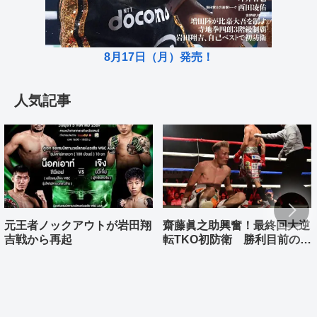
8月17日（月）発売！
人気記事
元王者ノックアウトが岩田翔
齋藤眞之助興奮！最終回大逆
吉戦から再起
転TKO初防衛 勝利目前の村
上雄大まさか