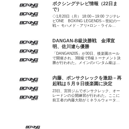
定勝ちした。立ち上がりから軽快な動き
ボクシングテレビ情報（22日ま
に乗せてジャ...
で）
◇1月20日（月） 18:00～19:00 フジテレ
ビONE BOXING LEGENDS～世紀の一
戦～ モハメド・アリ×ロン・ライル
（1975年5月16日） 21:00～23:00
WOWOWプライム エキサイトマッチ
WBA･WBO世界...
DANGAN-B級決勝戦 金澤宣
明、佐川遼ら優勝
「DANGAN205」が30日、後楽園ホール
で開催され、3階級でB級トーナメント決
勝が行われた。メインのバンタム級は、
西宮香風高で高校2冠の実績を持つ金澤宣
明（ワールドS）が大嶋剣心（帝拳）と1-
0のドロー。優勢点で優勝となった。
内藤、ポンサクレックを激励－再
金澤は...
起戦は５月９日後楽園に決定
23日、宮田ジムでポンサクレック、オー
レードンの公開練習が行われた。ここに
前王者の内藤大助がミネラルウォーター
と缶コーヒー、Ｔシャツを差し入れして
激励した。 亀田との王座統一戦に臨む
ポンサクレックはロープを跳んだ後、黒
木の挑戦を受けるオーレ...