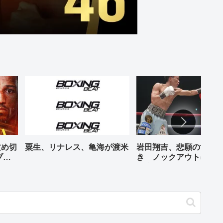
攻め切
粟生、リナレス、亀海が渡米
岩田翔吉、悲願の世界
ブル
き ノックアウトに8回
判定勝ち