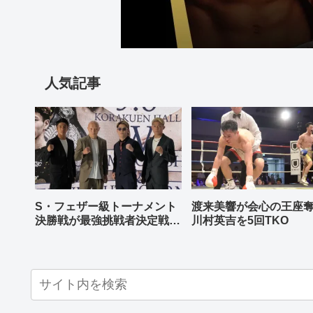
人気記事
S・フェザー級トーナメント
渡来美響が会心の王座
決勝戦が最強挑戦者決定戦兼
川村英吉を5回TKO
ねる バンタム級はWBO-
AP王者伊藤千飛参戦