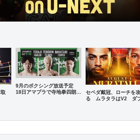
9月のボクシング放送予定
18日アマプラで寺地拳四朗、
奪取
セペダ戴冠、ローチを
中谷潤人、那須川天心が登場
る ムラタラはV2 ダ
世界ライト級戦