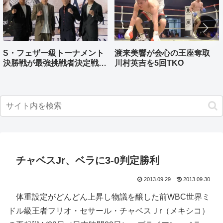
S・フェザー級トーナメント
渡来美響が会心の王座奪取
決勝戦が最強挑戦者決定戦兼
川村英吉を5回TKO
ねる バンタム級はWBO-
AP王者伊藤千飛参戦
チャベスJr、ベラに3-0判定勝利
2013.09.29
2013.09.30
体重設定がどんどん上昇し物議を醸した前WBC世界ミ
ドル級王者フリオ・セサール・チャベスＪr（メキシコ）