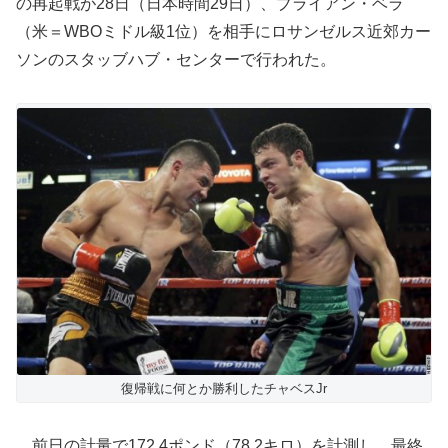
の再起戦が28日（日本時間29日）、ブライアン・ベラ
（米＝WBOミドル級1位）を相手にロサンゼルス近郊カー
ソンのスタッブハブ・センターで行われた。
復帰戦に何とか勝利したチャベスJr
前日の計量で172.4ポンド（78.2キロ）を計測し、最終