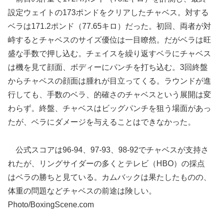
設定ウェイトの173ポンドをクリアしたチャベス。対する
ベラは171.2ポンド（77.65キロ）だった。初回、両者が対
峙するとチャベスのサイズ優位は一目瞭然。だがベラは旺
盛な手数で押し込む。チェイスを繰り返すベラにチャベス
は機を見て顔面、ボディーにパンチを打ち込む。3回終盤
からチャベスの顔面は腫れが目立ってくる。ラウンドが進
行しても、手数のベラ、的確さのチャベスという展開は変
わらず。終盤、チャベスはビッグパンチを狙う場面があっ
たが、ベラにダメージを与えることはできなかった。
公式スコアは96-94、97-93、98-92でチャベスが支持さ
れたが、リングサイダーの多くとテレビ（HBO）の採点
はベラの勝ちと見ている。カムバックは果たしたものの、
体重の問題などチャベスの前途は険しい。
Photo/BoxingScene.com