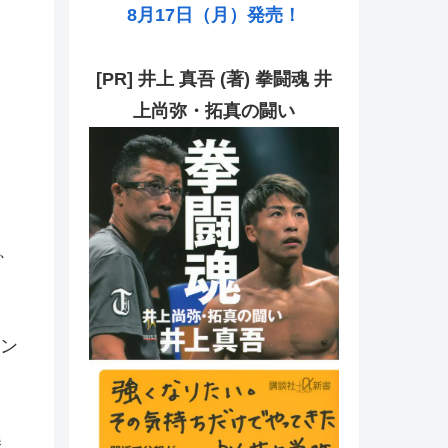
8月17日（月）発売！
[PR] 井上 真吾 (著) 拳闘魂 井
上尚弥・拓真の闘い
、
、
ン
勝