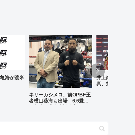
亀海が渡米
井上尚弥、中谷潤
真、井岡一翔――
5.2「THE DA
ネリーカシメロ、前OPBF王
い 試合前会見
者横山葵海も出場 6.6愛知
の矢吹正道防衛戦前座