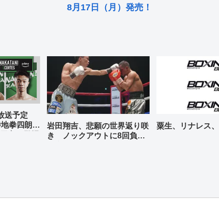
8月17日（月）発売！
グ放送予定
寺地拳四朗、
岩田翔吉、悲願の世界返り咲
粟生、リナレス、
天心が登場
き ノックアウトに8回負傷
判定勝ち