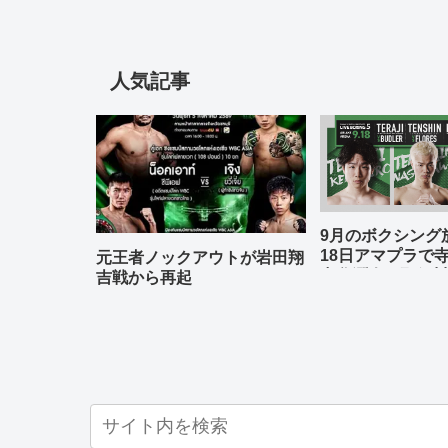
人気記事
9月のボクシン
18日アマプラで
元王者ノックアウトが岩田翔
中谷潤人、那須川
吉戦から再起