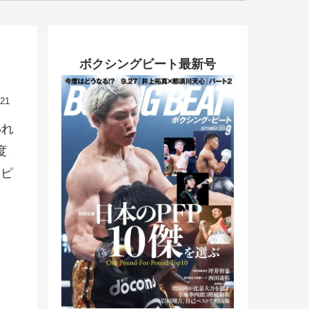
ボクシングビート最新号
.21
われ
度
ンピ