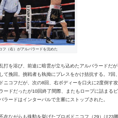
コフ（右）がアルバラードを沈めた
乱打を浴び、前途に暗雲が立ち込めたアルバラードだが
して挽回。挑戦者も執拗にプレスをかけ拮抗する。7回
ドニコフだが、次の8回、右ボディーを口火に2度倒す攻
ラードだったが10回終了間際、またもロープに詰まるピ
バラードはインターバルで主審にストップされた。
在ながらも殊勲を挙げたプロボドニコフ（29）は23