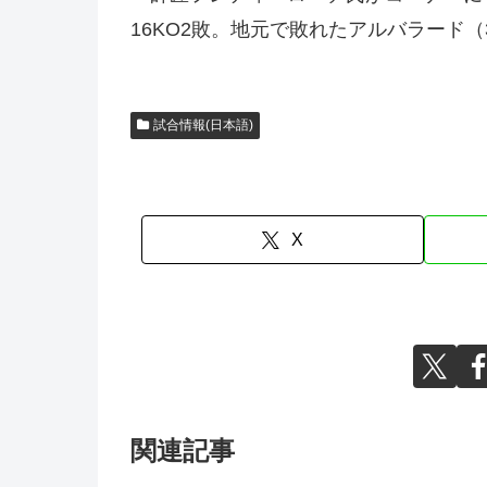
16KO2敗。地元で敗れたアルバラード（33）は
試合情報(日本語)
X
関連記事