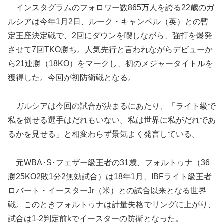
インスタグラムのフォロワー数865万人を誇る22歳のガ
ルシアは今年1月2日、ルーク・キャンベル（英）との暫
定王座決定戦で、2回にダウンを喫しながら、強打を爆発
させて7回TKO勝ち。人気先行と言われながらデビューか
ら21連勝（18KO）をマークし、初のメジャータイトルを
獲得した。今回が初防衛戦となる。
ガルシアは今回の試合が決まるにあたり、「ライト級で
私を倒せる選手はだれもいない。私は世界に私がだれであ
るかを見せる」と相変わらず景気よく発言している。
元WBA･S･フェザー級王者の31歳、フォルトゥナ（36
勝25KO2敗1分2無効試合）は18年1月、IBFライト級王者
ロバート・イースターJr（米）との試合以来となる世界
戦。このときフォルトゥナは計量失格でリングに上がり、
試合は1-2判定前kでイースターの防衛となった。