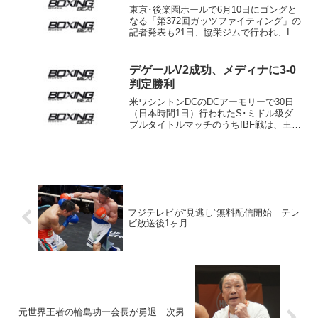
東京･後楽園ホールで6月10日にゴングと
なる「第372回ガッツファイティング」の
記者発表も21日、協栄ジムで行われ、IBF
世界S･バンタム級挑戦者決定戦に出場す
る和氣慎吾（古口）、昨年大みそかの世
界タイトルマッチ以来のリングとなる天
デゲールV2成功、メディナに3-0
笠尚（山...
判定勝利
米ワシントンDCのDCアーモリーで30日
（日本時間1日）行われたS･ミドル級ダ
ブルタイトルマッチのうちIBF戦は、王者
ジェームズ“チュンキー”デゲール（英＝写
真）が挑戦者3位ロヘリオ“ポーキー”メデ
ィナ（メキシコ）に3-0判定勝ち。アンド
レ...
フジテレビが“見逃し”無料配信開始 テレ
ビ放送後1ヶ月
元世界王者の輪島功一会長が勇退 次男