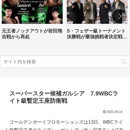
元王者ノックアウトが岩田翔
S・フェザー級トーナメント
吉戦から再起
決勝戦が最強挑戦者決定戦兼
ねる バンタム級はWBO-
AP王者伊藤千飛参戦
スーパースター候補ガルシア 7.9WBCラ
イト級暫定王座防衛戦
2021.04.14
ゴールデンボーイプロモーションズは13日、WBCライ