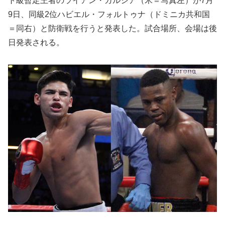
ト級暫定王者のライアン・ガルシア（米＝写真左）が7月
9日、同級2位ハビエル・フォルトゥナ（ドミニカ共和国
＝同右）と防衛戦を行うと発表した。試合場所、会場は後
日発表される。