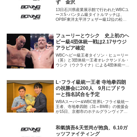
ず 金沢
13日石川県産業展示館で行われたWBCユ
ースS･バンタム級タイトルマッチは、
OPBF東洋太平洋フェザー級12位の松本
章宏（カシミ）が韓国バンタム級2位のキ
ム・イェジョンに9回1分14秒TKOで敗
れ、タイトル獲得はならなかった。 松
フューリーとウシク 史上初のヘ
本は4回...
ビー級4団体統一戦は2.17サウジ
アラビア確定
WBCヘビー級王者タイソン・ヒューリー
（英）と3団体統一王者オレクサンドル・
ウシク（ウクライナ）による4団体統一戦
のスケジュールが確定。ESPNが2月17
日、サウジアラビア首都リャドのキング
ダム・アリーナと報じ、他のメディアも
L･フライ級統一王者 寺地拳四朗
続いた。近々正...
の祝勝会に200人 9月にブドラ
ーと指名試合を予定
WBAスーパー&WBC世界L･フライ級統一
王者、寺地拳四朗（31＝BMB）の後援会
が15日、京都市のホテルグランヴィア京
都で総会と統一王座防衛祝勝会を開い
た。多田さんから花束を受け取る寺地
西脇隆俊・京都府知事、奥田敏晴・城陽
和氣慎吾&天笠尚が抱負、6.10ガ
市長、松村淳子...
ッツファイティング