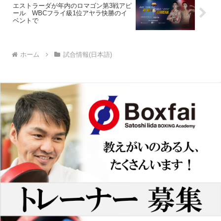
エストラーダが年内のロマゴン第3戦アピ
ール WBCフライ級1位アヤラ快勝のイ
ベントで
ホーム
試合情報(日本語)