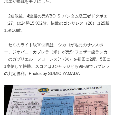
ボエが接戦をモノにした。
2連敗後、4連勝の元WBO･S･バンタム級王者ドクボエ
（27）は24勝15KO2敗。惜敗のゴンサレス（28）は25勝
15KO3敗。
セミのライト級10回戦は、シカゴが地元のサウスポ
ー、ジオバニ・カブレラ（米）が元S･フェザー級ランカ
ーのガブリエル・フローレスJr（米）を初回に2度、5回に
1度倒して快勝。スコアは3ジャッジとも98-89でカブレラ
の判定勝利。Photos by SUMIO YAMADA