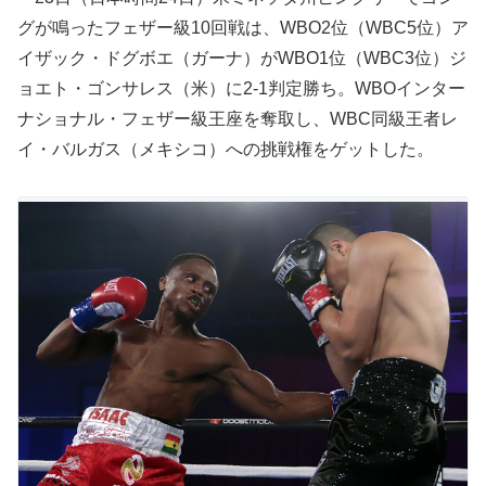
グが鳴ったフェザー級10回戦は、WBO2位（WBC5位）ア
イザック・ドグボエ（ガーナ）がWBO1位（WBC3位）ジ
ョエト・ゴンサレス（米）に2-1判定勝ち。WBOインター
ナショナル・フェザー級王座を奪取し、WBC同級王者レ
イ・バルガス（メキシコ）への挑戦権をゲットした。