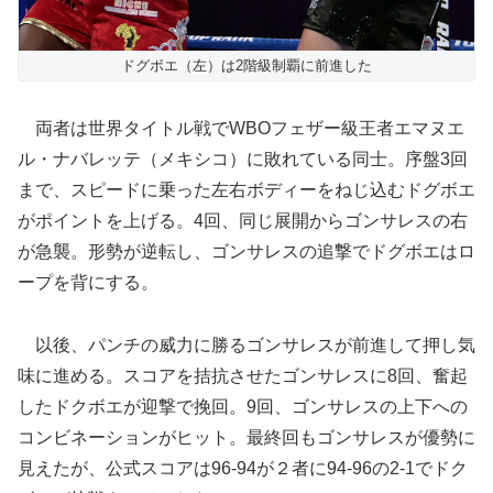
ドグボエ（左）は2階級制覇に前進した
両者は世界タイトル戦でWBOフェザー級王者エマヌエ
ル・ナバレッテ（メキシコ）に敗れている同士。序盤3回
まで、スピードに乗った左右ボディーをねじ込むドグボエ
がポイントを上げる。4回、同じ展開からゴンサレスの右
が急襲。形勢が逆転し、ゴンサレスの追撃でドグボエはロ
ープを背にする。
以後、パンチの威力に勝るゴンサレスが前進して押し気
味に進める。スコアを拮抗させたゴンサレスに8回、奮起
したドクボエが迎撃で挽回。9回、ゴンサレスの上下への
コンビネーションがヒット。最終回もゴンサレスが優勢に
見えたが、公式スコアは96-94が２者に94-96の2-1でドク