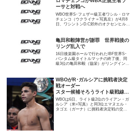
ロマチェンコがWBA正規王者ソ
ーサと対戦へ
WBO世界S･フェザー級王者ワシル・ロマ
チェンコ（ウクライナ＝写真左）が4月8
日、ワシントンD.C郊外のオクセンヒルで
WBA同級“レギュラー”王者ジェイソン・
ソーサ（米＝写真右）と対戦することが
明らかになった。複数の米メディアが報
亀田和毅陣営が謝罪 世界戦後の
じた。 ...
リング乱入で
16日後楽園ホールで行われたIBF世界S･
バンタム級タイトルマッチの終了後、同
級3位の亀田和毅（協栄）がリングインし
て新チャンピオンになったTJ・ドヘニー
（アイルランド）に対戦をアピールした
問題で、協栄ジムが20日、日本ボクシン
WBOがR･ガルシアに挑戦者決定
グコミッショ...
戦オーダー
スター候補そろうライト級戦線の
行方は？
WBOは6日、ライト級2位のライアン・ガ
ルシア（米=写真）と同3位エマヌエル・
タゴエ（ガーナ）に挑戦者決定戦の交渉
に入るよう通達した。期限は20日。交渉
がまとまらない場合は入札となる。 こ
の試合の勝者は王者ワシル・ロマチェン
コ（ウクライナ）...