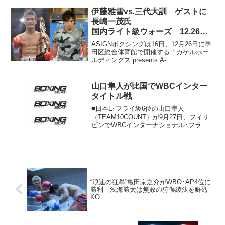
伊藤雅雪vs.三代大訓 ゲストに
長嶋一茂氏
国内ライト級ウォーズ 12.26墨
田区総合体育館
ASIGNボクシングは16日、12月26日に墨
田区総合体育館で開催する「カケルホー
ルディングス presents A-
SIGN.BOXING」で、元プロ野球選手でタ
レントの長嶋一茂氏がスペシャルゲスト
に決定したと発表した。 この日のメイ
山口隼人が比国でWBCインター
ンイ...
タイトル戦
■日本L･フライ級6位の山口隼人
（TEAM10COUNT）が9月27日、フィリ
ピンでWBCインターナショナル･フライ
級タイトルマッチに挑む。対戦相手は
OPBF･L･フライ級4位で15勝9KO勝4敗の
サウスポー、レナン・トゥロンコ。山口
は12...
“浪速の狂拳”亀田京之介がWBO･AP4位に
勝利 浅海勝太は無敗の狩俣綾汰を鮮烈
KO