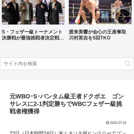
S・フェザー級トーナメント
渡来美響が会心の王座奪取
決勝戦が最強挑戦者決定戦兼
川村英吉を5回TKO
ねる バンタム級はWBO-
AP王者伊藤千飛参戦
元WBO･S･バンタム級王者ドクボエ ゴン
サレスに2-1判定勝ちでWBCフェザー級挑
戦者権獲得
2022.07.24
23日（日本時間24日）米ミネソタ州ヒンクリーでゴン