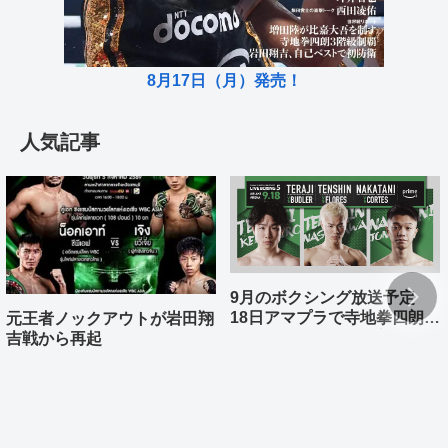
8月17日（月）発売！
人気記事
9月のボクシング放送予定
18日アマプラで寺地拳四朗、
元王者ノックアウトが岩田翔
中谷潤人、那須川天心が登場
吉戦から再起