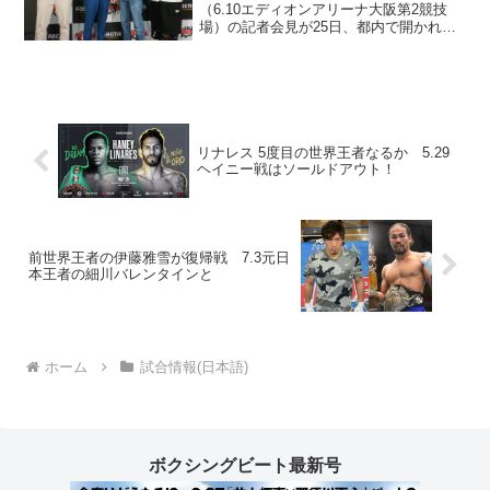
（6.10エディオンアリーナ大阪第2競技
場）の記者会見が25日、都内で開かれ、2
部興行の全カードが発表された。12時30
分スタートのvol.5は日本ヘビー級王者の
但馬ミツロ（K...
リナレス 5度目の世界王者なるか 5.29
ヘイニー戦はソールドアウト！
前世界王者の伊藤雅雪が復帰戦 7.3元日
本王者の細川バレンタインと
ホーム
試合情報(日本語)
ボクシングビート最新号