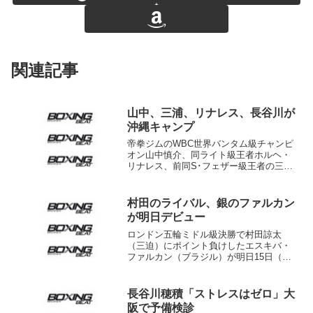
関連記事
山中、三浦、リナレス、長谷川が
沖縄キャンプ
帝拳ジムのWBC世界バンタム級チャンピ
オン山中慎介、同ライト級王者ホルヘ・
リナレス、前同S･フェザー級王者の三浦
隆司が27日朝、羽田空港から沖縄キャン
プに出発。元2階級制覇王者の長谷川穂積
（真正）も沖縄で合流し、同日午後から1
村田のライバル、銀のファルカン
週間の走り込み...
が明日デビュー
ロンドン五輪ミドル級決勝で村田諒太
（三迫）にポイント負けしたエスキバ・
ファルカン（ブラジル）が明日15日（日
本時間16日）プロデビューする。トップ
ランク社と契約したファルカン（24）は
ジョシュア・ロバートソン（米＝29、5勝
長谷川穂積「ストレスはゼロ」大
1KO4敗）と6...
阪で予備検診