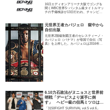
16日エディオンアリーナ大阪でゴングを
聞くWBC世界S･バンタム級タイトルマッ
チの予備検診が13日行われ、チャンピオ
ンのウーゴ・ルイス（メキシコ）が東京
で、挑戦者4位の長谷川穂積（真正）が大
阪でそれぞれ検診を受けた。 今回が16
元世界王者カバジェロ 獄中から
度目の世界...
自伝出版
元世界2階級制覇王者のセレスティーノ・
カバジェロ（パナマ）が母国で自伝（写
真）を上梓した。カバジェロは2016年に
コカイン10キロを所持しているところを
現行犯逮捕されて現在は服役中。獄中か
らの自伝出版となった。 身長180センチ
の長身ボクサ...
6.10力石政法がヌニョスと世界前
哨戦「デービスより派手に倒
す」 ヘビー級の但馬ミツロは6
戦目
「3150FIGHT SURVIVAL vol.5 vol.6」