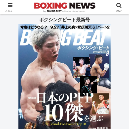
BOXING BEAT [ボクシング・ビート] 公式サイト
メニュー
検索
ボクシングビート最新号