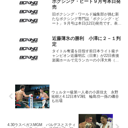
ボクシング・ビート９月号本日発
た。 試合は中盤まで激しいペ...
売
旧ボクシング・ワールド編集部が挑む新
たなボクシング専門誌「ボクシング・ビ
ート」９月号は本日(12日)発売です。表紙
は、10月10日に予定している凱旋ダブル
世界タイトル戦の主役、西岡利晃、ホル
へ・リナレスのチャンピオン・コンビで
近藤薄氷の勝利 小澤に２－１判
す。また遠くナ...
定
タイトル奪還を目指す前日本ライト級チ
ャンピオン近藤明広（日東）が22日夜後
楽園ホールで元ランカーの小澤大将（全
日本パブリック）と８回戦を行い、判定
勝ちした。しかし最近にない不出来で、
２－１判定は逆になってもおかしくない
内容に本人もガックリし...
ウェルター級第一人者の小原佳太 永野
祐樹と4.12日本V3戦 輪島功一孫の磯谷
も出場
4.30ラスベガスMGM バルデスとスティ