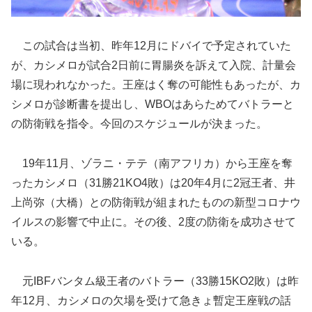
この試合は当初、昨年12月にドバイで予定されていた
が、カシメロが試合2日前に胃腸炎を訴えて入院、計量会
場に現われなかった。王座はく奪の可能性もあったが、カ
シメロが診断書を提出し、WBOはあらためてバトラーと
の防衛戦を指令。今回のスケジュールが決まった。
19年11月、ゾラニ・テテ（南アフリカ）から王座を奪
ったカシメロ（31勝21KO4敗）は20年4月に2冠王者、井
上尚弥（大橋）との防衛戦が組まれたものの新型コロナウ
イルスの影響で中止に。その後、2度の防衛を成功させて
いる。
元IBFバンタム級王者のバトラー（33勝15KO2敗）は昨
年12月、カシメロの欠場を受けて急きょ暫定王座戦の話