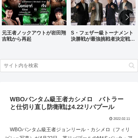
元王者ノックアウトが岩田翔
S・フェザー級トーナメント
吉戦から再起
決勝戦が最強挑戦者決定戦兼
ねる バンタム級はWBO-
AP王者伊藤千飛参戦
WBOバンタム級王者カシメロ バトラー
と仕切り直し防衛戦は4.22リバプール
2022.02.11
WBOバンタム級王者ジョンリール・カシメロ（フィリ