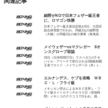
関連記事
細野がKOで日本フェザー級王者
に、ロマゴン快勝
日本フェザー級王座決定戦が6日、大田区
総合体育館で行われ、同級1位の細野悟
（大橋）が同級2位の緒方勇希（角海老宝
石）を10回34秒TKOで下してタイトルを
獲得した。細野はOPBF、日本に続く3本
目のベルト獲得。 3度の世界挑戦経験
メイウェザーvsマクレガー 8オ
がある細...
ンスグローブ容認
26日（日本時間27日）ラスベガスのT-モ
バイル・アリーナで挙行される5階級制覇
王者フロイド・メイウェザーJr（米）vs
総合格闘技ＵＦＣの王者コナー・マクレ
ガー（アイルランド）のボクシング12回
戦まであと10日となり、試合は8オンスの
エルナンデス、ケブを攻略 ＷＢ
グロー...
Ｃ・Ｌ・フライ級
メキシカン同士によるＷＢＣ世界Ｌ・フ
ライ級タイトルマッチが３０日（現地時
間）メキシコのテスココで行われ、挑戦
者１位アドリアン・エルナンデスが王者
ヒルベルト・ケブ・バアスを１０回終了
ＴＫＯで下し、緑のベルトを手にし