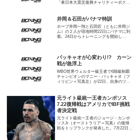
「東日本大震災復興チャリティーボクシ
ングIN後楽園」のメインで、日本S･バン
タム級11位の戸井健太（三迫）とS･バン
タム級8回戦。精力的にリングに上がる高
井岡＆石田がパナマ特訓
橋は2...
ホープ井岡一翔と石田匠（ともに井岡ジ
ム）の２人が現地時間22日にパナマに到
着。24日からトレーニングを開始し
た。 現地からのニュースで２人は同国
チュルンドゥにあるペドロ・アルカサー
ル・ジムで練習中。トレーナーはセル
ソ・チャベス氏（日本で渡辺...
パッキャオが心変わり!? カーン
戦が急浮上
WBO世界ウェルター級王者で6階級制覇
チャンピオンのマニー・パッキャオ（フ
ィリピン＝写真左）が22日、自身のツイ
ッターで発信。元王者アミール・カーン
（英＝写真右）と対戦する可能性を伝え
た。パッキャオは「チームと私は次の試
元ライト級統一王者カンボソス
合に向けてアミール・...
7.22復帰戦はアメリカでIBF挑戦
者決定戦
元ライト級統一王者のジョージ・カンボ
ソスJr（オーストラリア＝写真）の復帰
戦をトップランクが発表した。7月22日、
米オクラホマ州ショーニーでマキシ・ヒ
ューズ（英）とIBF同級挑戦者決定戦を行