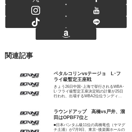
関連記事
ペタルコリンvsテージョ L･フ
ライ級暫定王座戦
きょう26日中国･上海で挙行されるWBA･
L･フライ級暫定王座決定戦の計量が25日
行われ、出場するWBA2位位ランディ・
ペタルコリン（フィリピン）、同6位ワル
テル・テージョ（パナマ）とも無事パス
した。比国のホープ、ペタルコリンは
ラウンドアップ 高橋vs戸井、溜
105.6ポ...
田はOPBF7位と
■日本バンタム級11位の高橋竜也（ヤマグ
チ土浦）が7月9日、東京･後楽園ホールの