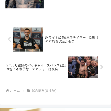
う。 29歳のカンボソス（20勝10KO2
敗）は2...
S･ライト級4冠王者テイラー 次戦は
WBO指名試合が有力
2年ぶり復帰のパッキャオ スペンス戦は
大きく不利予想 マネジャーは反発
ホーム
試合情報(日本語)