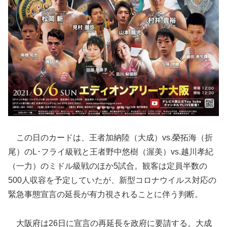
この日のカードは、王者加納陸（大成）vs.榮拓海（折
尾）のL･フライ級戦と王者野中悠樹（渥美）vs.越川孝紀
（一力）のミドル級戦のほか5試合。観客は定員半数の
500人収容を予定していたが、新型コロナウイルス対応の
緊急事態宣言の延長が有力視されることに伴う判断。
大阪府は26日に宣言の再延長を政府に要請する。大成