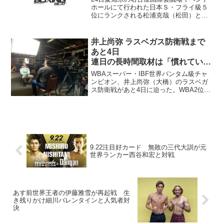
ホールにて行われた日本Ｓ・フライ級５
位にランクされる松浦克哉（松田）と昨
年度全日本フライ級新人王 角谷淳志（金
沢）のフライ級８回戦は、判定で角谷が
勝利を収め、６月のウォーズ・カツマタ
井上尚弥 ラスベガス防衛戦まで
戦からの再起を果たし...
あと4日
連日の長時間取材は「慣れていく
しかない」
WBAスーパー・IBF世界バンタム級チャ
ンピオン、井上尚弥（大橋）のラスベガ
ス防衛戦があと4日に迫った。WBA2位、
IBF4位の挑戦者ジェーソン・モロニー
（オーストラリア）との試合は日本時間1
日にゴング。現地時間27日の様子が大橋
ジムより届...
9.22注目好カード 無敗の三代大訓が元
世界ランカー西谷和宏と対戦
あす前世界王者の伊藤雅雪が再起戦 生
き残りかけ細川バレンタインと人気者対
決