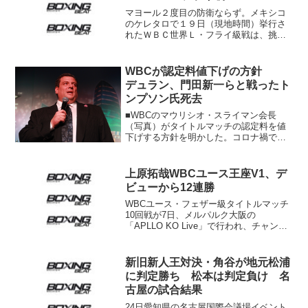
マヨール２度目の防衛ならず。メキシコ
のケレタロで１９日（現地時間）挙行さ
れたＷＢＣ世界Ｌ・フライ級戦は、挑戦
者オマール・ニーニョ（メキシコ）が王
者ロデル・マヨール（フィリピン）に３
－０判定勝ちで雪辱するとともに、ベル
WBCが認定料値下げの方針
トを手中にした。 前回、...
デュラン、門田新一らと戦ったト
ンプソン氏死去
■WBCのマウリシオ・スライマン会長
（写真）がタイトルマッチの認定料を値
下げする方針を明かした。コロナ禍でプ
ロモーターやマネジャーが減収を余儀な
くされていることによるもの。また、イ
ベントが中止されている状況を考慮し、
上原拓哉WBCユース王座V1、デ
指名試合に関してもよりフ...
ビューから12連勝
WBCユース・フェザー級タイトルマッチ
10回戦が7日、メルパルク大阪の
「APLLO KO Live」で行われ、チャンピ
オンの上原拓哉（21歳＝アポロ）が挑戦
者ノーンディア・ソーンバカル（22歳＝
タイ）に6回2分6秒TKO勝ち。同王座の初
新旧新人王対決・角谷が地元松浦
防衛...
に判定勝ち 松本は判定負け 名
古屋の試合結果
24日愛知県の名古屋国際会議場イベント