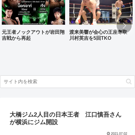
元王者ノックアウトが岩田翔
渡来美響が会心の王座奪取
吉戦から再起
川村英吉を5回TKO
大橋ジム2人目の日本王者 江口慎吾さん
が横浜にジム開設
2021.07.02