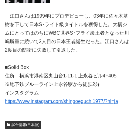
江口さんは1999年にプロデビューし、03年に佐々木基
樹を下して日本S･ライト級タイトルを獲得した。大橋ジ
ムにとってはのちにWBC世界S･フライ級王者となった川
嶋勝重に続いて2人目の日本王者誕生だった。江口さんは
2度目の防衛に失敗して引退した。
■Solid Box
住所 横浜市港南区丸山台1-11-1 上永谷ビル4F405
※地下鉄ブルーライン上永谷駅から徒歩2分
インスタグラム
https://www.instagram.com/shingoeguchi1977/?hl=ja
試合情報(日本語)