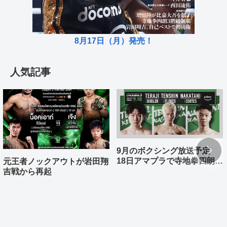
8月17日（月）発売！
人気記事
9月のボクシング放送予定
18日アマプラで寺地拳四朗、
元王者ノックアウトが岩田翔
中谷潤人、那須川天心が登場
吉戦から再起