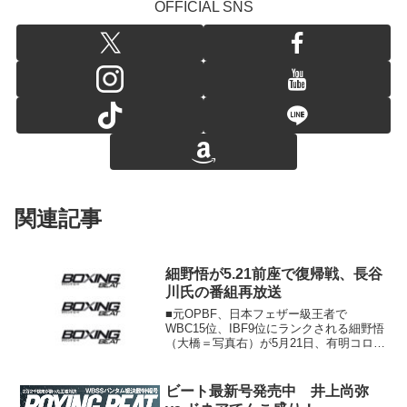
OFFICIAL SNS
関連記事
細野悟が5.21前座で復帰戦、長谷
川氏の番組再放送
■元OPBF、日本フェザー級王者で
WBC15位、IBF9位にランクされる細野悟
（大橋＝写真右）が5月21日、有明コロシ
アムで行われる井上尚弥&八重樫東のダブ
ル世界戦のアンダーカードに出場。日本
ライト級7位の野口将志（一力＝写真左）
ビート最新号発売中 井上尚弥
とS･フェ...