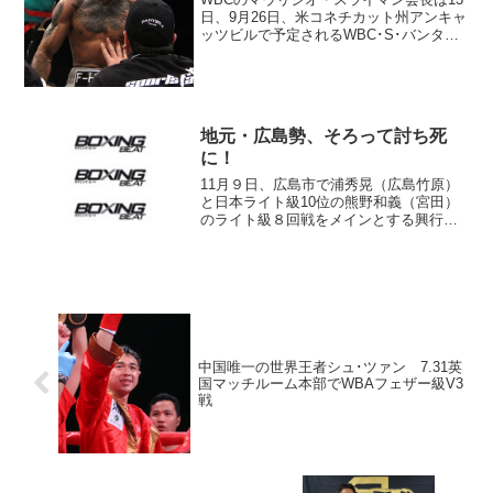
日、9月26日、米コネチカット州アンキャ
ッツビルで予定されるWBC･S･バンタム
級1位ルイス・ネリ（メキシコ＝写真）
vs.同級9位アーロン・アラメダ（メキシ
コ）をWBC･S･バンタム級王座決定戦と
して...
地元・広島勢、そろって討ち死
に！
11月９日、広島市で浦秀晃（広島竹原）
と日本ライト級10位の熊野和義（宮田）
のライト級８回戦をメインとする興行が
行われた。 広島竹原ジムとビッグアー
ムジムは、格上の日本人選手を招聘す
る、強気のマッチメークで臨んだが、セ
ミファイナルのスーパー...
中国唯一の世界王者シュ･ツァン 7.31英
国マッチルーム本部でWBAフェザー級V3
戦