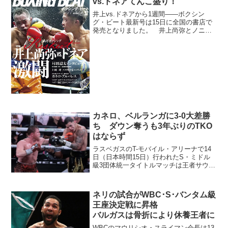
vs.ドネアてんこ盛り！
井上vs.ドネアから1週間――ボクシン
グ・ビート最新号は15日に全国の書店で
発売となりました。 井上尚弥とノニ
ト・ドネアが激突した11.7WBSS特報
は、迫力写真満載の試合リポートのほ
か、一夜明けて尚弥語る／新旧王者たち
の感想／ドネアという...
カネロ、ベルランガに3-0大差勝
ち ダウン奪うも3年ぶりのTKO
はならず
ラスベガスのT-モバイル・アリーナで14
日（日本時間15日）行われたS・ミドル
級3団体統一タイトルマッチは王者サウ
ル“カネロ”アルバレス（メキシコ）が挑戦
者エドガー・ベルランガ（プエルトリ
コ）に3-0判定勝ち。WBAスーパー・
ネリの試合がWBC･S･バンタム級
WBC・IBF...
王座決定戦に昇格
バルガスは骨折により休養王者に
WBCのマウリシオ・スライマン会長は13