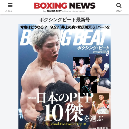
BOXING BEAT [ボクシング・ビート] 公式サイト
メニュー
検索
ボクシングビート最新号