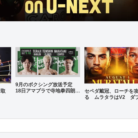
9月のボクシング放送予定
18日アマプラで寺地拳四朗、
奪取
セペダ戴冠、ローチを
中谷潤人、那須川天心が登場
る ムラタラはV2 ダ
世界ライト級戦