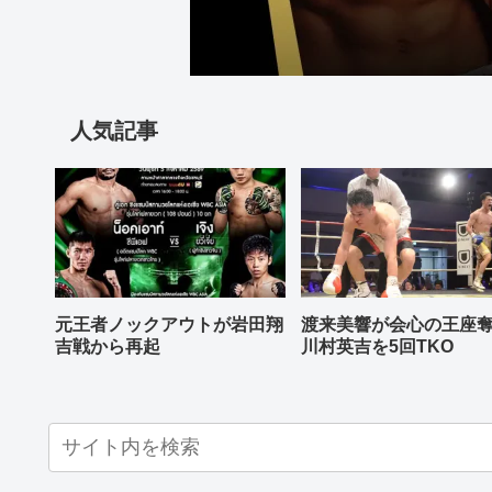
人気記事
元王者ノックアウトが岩田翔
渡来美響が会心の王座
吉戦から再起
川村英吉を5回TKO