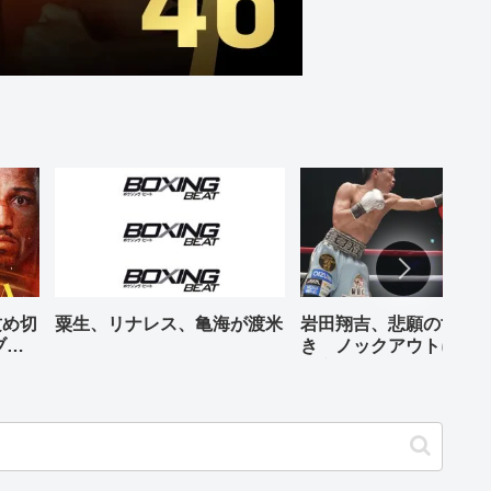
攻め切
粟生、リナレス、亀海が渡米
岩田翔吉、悲願の世界
ブル
き ノックアウトに8回
判定勝ち