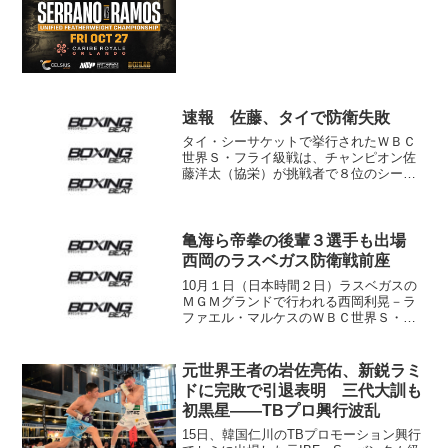
ゼンチン）を相手に防衛戦を行う。26日
行われた計量でセ...
速報 佐藤、タイで防衛失敗
タイ・シーサケットで挙行されたＷＢＣ
世界Ｓ・フライ級戦は、チャンピオン佐
藤洋太（協栄）が挑戦者で８位のシーサ
ケット・ソールンヴィサイ（タイ）に８
回１分23秒ストップ負け。敵地タイで３
度目の王座防衛に失敗した。これで日本
人選手のタイにおける世...
亀海ら帝拳の後輩３選手も出場
西岡のラスベガス防衛戦前座
10月１日（日本時間２日）ラスベガスの
ＭＧＭグランドで行われる西岡利晃－ラ
ファエル・マルケスのＷＢＣ世界Ｓ・バ
ンタム級タイトルマッチは、帝拳プロモ
ーションがトップランク社と共同プロモ
ートで手がけるが、この日のサポーティ
元世界王者の岩佐亮佑、新鋭ラミ
ング・カードでは帝拳ジ...
ドに完敗で引退表明 三代大訓も
初黒星――TBプロ興行波乱
15日、韓国仁川のTBプロモーション興行