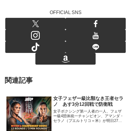
OFFICIAL SNS
関連記事
女子フェザー級比類なき王者セラ
ノ あす3分12回戦で防衛戦
女子ボクシング第一人者の一人、フェザ
ー級4団体統一チャンピオン、アマンダ・
セラノ（プエルトリコ＝米）が明日27日
（日本時間28日）、米フロリダ州オーラ
ンドでダニラ・ラモス（ブラジル＝アル