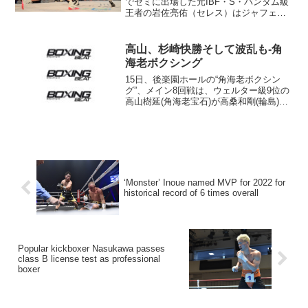
でセミに出場した元IBF・S・バンタム級
王者の岩佐亮佑（セレス）はジャフェス
リー・ラミド（米）に8回3-0判定負け。
フェザー級8回戦で評判の新鋭サウスポー
に大差（79-73×2、80-72）をつけられ...
高山、杉崎快勝そして波乱も-角
海老ボクシング
15日、後楽園ホールの“角海老ボクシン
グ”、メイン8回戦は、ウェルター級9位の
高山樹延(角海老宝石)が高桑和剛(輪島)を
3回レフェリーストップに破って12連勝
（５ＫＯ)をマークした。高山は右アッパ
ーを振るった高桑に右ショートフックを
合わせて...
‘Monster’ Inoue named MVP for 2022 for
historical record of 6 times overall
Popular kickboxer Nasukawa passes
class B license test as professional
boxer