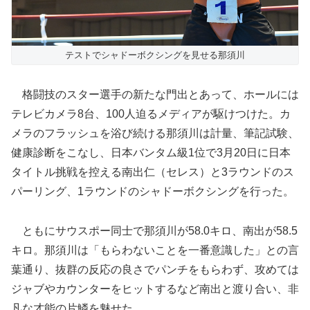
テストでシャドーボクシングを見せる那須川
格闘技のスター選手の新たな門出とあって、ホールには
テレビカメラ8台、100人迫るメディアが駆けつけた。カ
メラのフラッシュを浴び続ける那須川は計量、筆記試験、
健康診断をこなし、日本バンタム級1位で3月20日に日本
タイトル挑戦を控える南出仁（セレス）と3ラウンドのス
パーリング、1ラウンドのシャドーボクシングを行った。
ともにサウスポー同士で那須川が58.0キロ、南出が58.5
キロ。那須川は「もらわないことを一番意識した」との言
葉通り、抜群の反応の良さでパンチをもらわず、攻めては
ジャブやカウンターをヒットするなど南出と渡り合い、非
凡な才能の片鱗を魅せた。