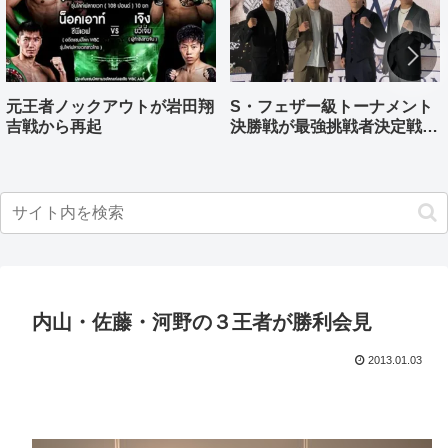
元王者ノックアウトが岩田翔
S・フェザー級トーナメント
吉戦から再起
決勝戦が最強挑戦者決定戦兼
ねる バンタム級はWBO-
AP王者伊藤千飛参戦
内山・佐藤・河野の３王者が勝利会見
2013.01.03