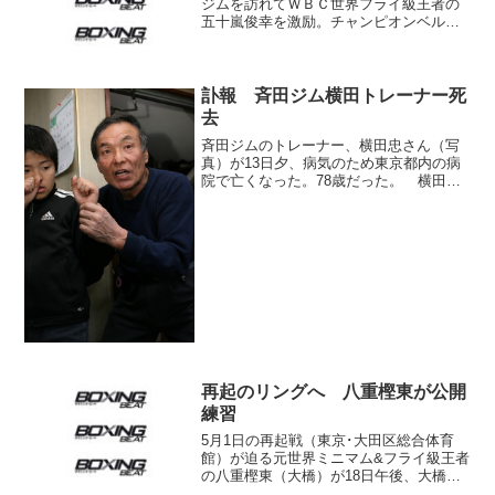
ジムを訪れてＷＢＣ世界フライ級王者の
五十嵐俊幸を激励。チャンピオンベルト
の特製ケースをプレゼントした。五十嵐
は８日、両国国技館に八重樫東（大橋）
を迎えて２度目の防衛戦を行う。
訃報 斉田ジム横田トレーナー死
去
斉田ジムのトレーナー、横田忠さん（写
真）が13日夕、病気のため東京都内の病
院で亡くなった。78歳だった。 横田さ
んは群馬県出身。22歳の時に今はないAO
拳からデビューし、フェザー～J･ライト
級で20戦ほど経験した。引退後、AO拳に
間借りして...
再起のリングへ 八重樫東が公開
練習
5月1日の再起戦（東京･大田区総合体育
館）が迫る元世界ミニマム&フライ級王者
の八重樫東（大橋）が18日午後、大橋ジ
ム（横浜市）でメディアに練習を公開。