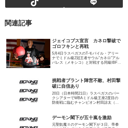
関連記事
ジェイコブス宣言 カネロ撃破で
ゴロフキンと再戦
5月4日ラスベガスのT-モバイル・アリー
ナでミドル級2冠王者サウル”カネロ”アル
バレス（メキシコ）と対戦する同級IBF王
者ダニエル・ジェイコブス（米）が15日
（日本時間16日）ニューヨーク・ロング
アイランドのCEAフィットネスジムでメ
挑戦者ブラント陣営不敵、村田撃
ディア...
破に自信あり
20日（日本時間21日）ラスベガスのパー
クシアターでWBAミドル級王座2度目の
防衛戦に臨むチャンピオン村田諒太（帝
拳）と指名挑戦者ロブ・ブラント（米）
の公開練習が17日に同地のトップランク
ジムで行われた。 2ヵ月前からラスベ
デーモン閣下が五十嵐を激励
ガスで練習して...
元聖飢魔Ⅱのデーモン閣下が３日、帝拳