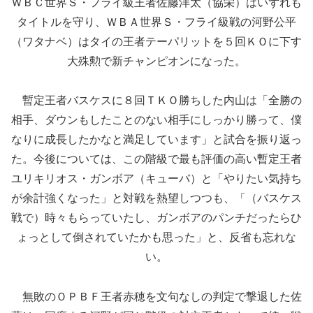
ＷＢＣ世界Ｓ・フライ級王者佐藤洋太（協栄）はいずれも
タイトルを守り、ＷＢＡ世界Ｓ・フライ級戦の河野公平
（ワタナベ）はタイの王者テーパリットを５回ＫＯに下す
大殊勲で新チャンピオンになった。
暫定王者バスケスに８回ＴＫＯ勝ちした内山は「全勝の
相手、ダウンもしたことのない相手にしっかり勝って、僕
なりに成長したかなと満足しています」と試合を振り返っ
た。今後については、この階級で最も評価の高い暫定王者
ユリキリオス・ガンボア（キューバ）と「やりたい気持ち
が余計強くなった」と対戦を熱望しつつも、「（バスケス
戦で）時々もらっていたし、ガンボアのパンチだったらひ
ょっとして倒されていたかも思った」と、反省も忘れな
い。
無敗のＯＰＢＦ王者赤穂を文句なしの判定で撃退した佐