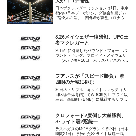
人がコロナ陽性
日本ボクシングコミッションは1日、東京
都内の日本プロボクシング協会加盟ジム
で計8人の選手、関係者が新型コロナウイ
ルス検査で陽性反応を示したと発表し
た。 発表によると感染者はプロ選手5人
とトレーナー3人で、8月27日から31日ま
8.26メイウェザー復帰戦、UFC王
でにPCR検査...
者マクレガーと
2015年に引退したパウンド・フォー・パ
ウンド・キング、フロイド・メイウェザ
ー（米）が8月26日、米ラスベガスのT-モ
バイル・アリーナで、総合格闘技UFCの
チャンピオン、コナー・マクレガー（ア
イルランド）と対戦することになった。
フアレスが「スピード勝負」 拳
メイウェザー...
四朗の牙城に挑む
30日のトリプル世界タイトルマッチ（大
田区総合体育館）でWBC世界L･フライ級
王者、拳四朗（BMB）に挑戦するサウ
ル・フアレス（メキシコ）も25日、帝拳
ジムで練習を公開した。 元ボクサーで
トレーナーの父ラウルさんと来日したフ
クロフォード2度倒し大差勝利、
アレス。ボクシ...
S･ライト級2冠統一
ラスベガスのMGMグランドで23日（日本
時間24日）行われたS･ライト級統一戦