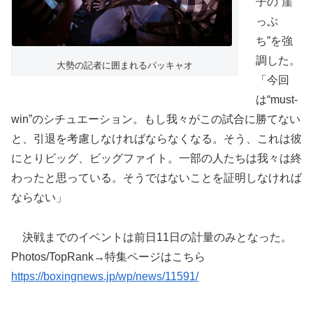
子の“崖
っぷ
ち”を強
調した。
大勢の記者に囲まれるパッキャオ
「今回
は“must-
win”のシチュエーション。もし我々がこの試合に勝てない
と、引退を考慮しなければならなくなる。そう、これは彼
にとりビッグ、ビッグファイト。一部の人たちは我々は終
わったと思っている。そうではないことを証明しなければ
ならない」
決戦までのイベントは前日11日の計量のみとなった。
Photos/TopRank→特集ページはこちら
https://boxingnews.jp/wp/news/11591/