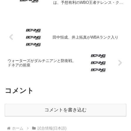
は、予想有利のWBO王者テレンス・クロ
フォード（米＝写真）がWBC王者ビクト
ル・ポストル（ウクライナ）に12回3-0判
定勝利。2本のベルトを手中にするととも
に、今...
田中恒成、井上拓真がWBAランク入り
ウォーターズがダルチニアンと防衛戦、
ドネアの前座
コメント
コメントを書き込む
ホーム
試合情報(日本語)