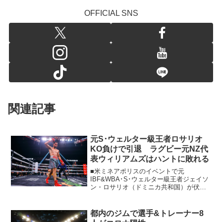
OFFICIAL SNS
関連記事
元S･ウェルター級王者ロサリオ
KO負けで引退 ラグビー元NZ代
表ウィリアムズはハントに敗れる
■米ミネアポリスのイベントで元
IBF&WBA･S･ウェルター級王者ジェイソ
ン・ロサリオ（ドミニカ共和国）が伏兵
ブライアン・メンドサ（米）に5回35秒
KO負け。ミドル級で2階級制覇を狙うロ
サリオは20年3月、ジャーメル・チャーロ
都内のジムで選手&トレーナー8
（米）との3団...