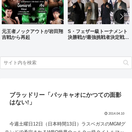
元王者ノックアウトが岩田翔
S・フェザー級トーナメント
吉戦から再起
決勝戦が最強挑戦者決定戦兼
ねる バンタム級はWBO-
AP王者伊藤千飛参戦
ブラッドリー「パッキャオにかつての面影
はない!」
2014.04.10
今週土曜日12日（日本時間13日）ラスベガスのMGMグ