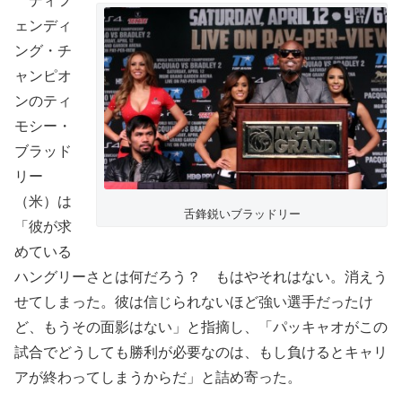
ディフ
ェンディ
ング・チ
ャンピオ
ンのティ
モシー・
ブラッド
リー
（米）は
舌鋒鋭いブラッドリー
「彼が求
めている
ハングリーさとは何だろう？ もはやそれはない。消えう
せてしまった。彼は信じられないほど強い選手だったけ
ど、もうその面影はない」と指摘し、「パッキャオがこの
試合でどうしても勝利が必要なのは、もし負けるとキャリ
アが終わってしまうからだ」と詰め寄った。