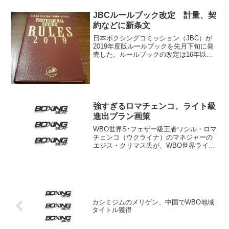
ムが4日、都内のジムで発表した。 練
習に先だって記者会見した小原は「想像
JBCルールブック改定 計量、契
もしなかった大舞...
約などに新条文
日本ボクシングコミッション（JBC）が
2019年度版ルールブックを先月下旬に発
売した。ルールブックの改定は16年以来3
年ぶり。既に報道されている内容が多い
が、主な変更点をまとめてみた。 2018
年に計量失格が相次いだことを受け、計
量の項目に...
強すぎるロマチェンコ、ライト級
進出プラン画策
WBO世界S･フェザー級王者ワシル・ロマ
チェンコ（ウクライナ）のマネジャーの
エジス・クリマス氏が、WBO世界ライト
級王者テリー・フラナガン（英）を次戦
のターゲットに定めていることを明かし
た。ボクシング・シーンが報じている。
同氏によると、...
カシミジムのメリゲン、中国でWBO地域
タイトル獲得