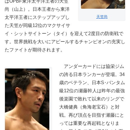
はOPBF東洋太平洋王者の天笠
尚（山上）。日本王者から東洋
天笠尚
太平洋王者にステップアップし
た天笠が同級12位のマクサイサ
イ・シットサイトーン（タイ）を迎えて2度目の防衛戦で
す。世界挑戦を大いにアピールするチャンピオンの充実し
たファイトが期待されます。
アンダーカードには協栄ジム
の誇る日本ランカーが登場。34
歳のベテラン、日本S･バンタム
級12位の瀬藤幹人は昨年の最強
後楽園で敗れて以来のリングで
大橋健典（角海老宝石）と対
戦。再び頂点を目指す瀬藤にと
っては重要な再起戦となりま