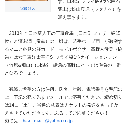
す。日本S･フライ級9位の白石
瀬藤幹人
豊土は松山真虎（ワタナベ）を
迎え撃ちます。
2013年全日本新人王の三瓶数馬（日本S･フェザー級15
位）と濱名潤（帝拳）の一戦は、若手ホープ同士が激突す
るマニア必見の好カード。モデルボクサー高野人母美（協
栄）は女子東洋太平洋S･フライ級1位カイ・ジョンソン
（竹原&畑山）に挑戦。話題の高野にとっては勝負の一番
となるでしょう。
観戦ご希望の方は住所、氏名、年齢、電話番号を明記の
上、下記の宛て先までメールでご応募ください。締め切り
は14日（土）。当選の発表はチケットの発送をもってか
えさせていただきます。ふるってご応募ください！
宛て先
beat_macc@yahoo.co.jp