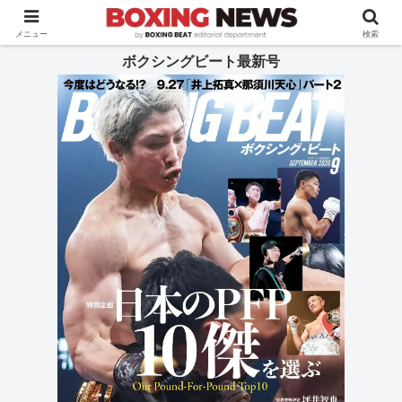
BOXING BEAT [ボクシング・ビート] 公式サイト
メニュー
検索
ボクシングビート最新号