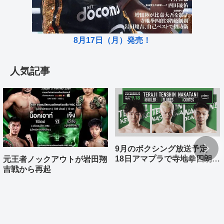
8月17日（月）発売！
人気記事
9月のボクシング放送予定
18日アマプラで寺地拳四朗、
元王者ノックアウトが岩田翔
中谷潤人、那須川天心が登場
吉戦から再起