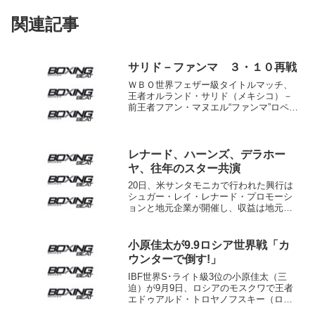
関連記事
サリド－ファンマ ３・１０再戦
ＷＢＯ世界フェザー級タイトルマッチ、
王者オルランド・サリド（メキシコ）－
前王者フアン・マヌエル“ファンマ”ロペス
（プエルトリコ）戦の発表会見が１７日
（現地時間）プエルトリコのサンフアン
で開催された。昨年４月１６日、同国で
行われた初戦で、サリ...
レナード、ハーンズ、デラホー
ヤ、往年のスター共演
20日、米サンタモニカで行われた興行は
シュガー・レイ・レナード・プロモーシ
ョンと地元企業が開催し、収益は地元ロ
サンゼルスのチュードレン・ホスピタル
へ寄付された。 この興行に合わせてシ
ュガー・レイ・レナード基金設立5周年を
小原佳太が9.9ロシア世界戦「カ
記念したイベントが...
ウンターで倒す!」
IBF世界S･ライト級3位の小原佳太（三
迫）が9月9日、ロシアのモスクワで王者
エドゥアルド・トロヤノフスキー（ロシ
ア）に挑戦することが決まった。三迫ジ