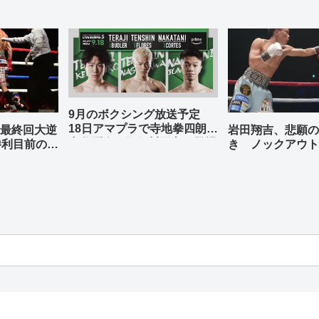
9月のボクシング放送予定
18日アマプラで寺地拳四朗、
最終回大逆
岩田翔吉、悲願の
中谷潤人、那須川天心が登場
勝利目前の村
き ノックアウト
判定勝ち