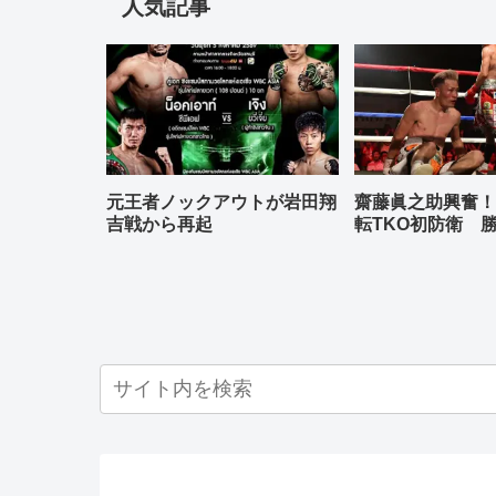
人気記事
元王者ノックアウトが岩田翔
齋藤眞之助興奮！
吉戦から再起
転TKO初防衛 
上雄大まさか