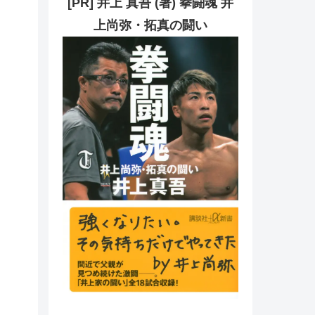
[PR] 井上 真吾 (著) 拳闘魂 井
上尚弥・拓真の闘い