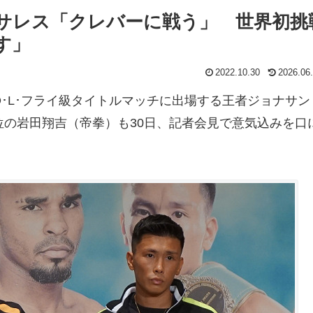
ンサレス「クレバーに戦う」 世界初挑
す」
2022.10.30
2026.06
O･L･フライ級タイトルマッチに出場する王者ジョナサン
位の岩田翔吉（帝拳）も30日、記者会見で意気込みを口