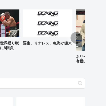
世界返り咲
粟生、リナレス、亀海が渡米
に8回負傷
ネリーカシメロ、
者横山葵海も出場 
の矢吹正道防衛戦