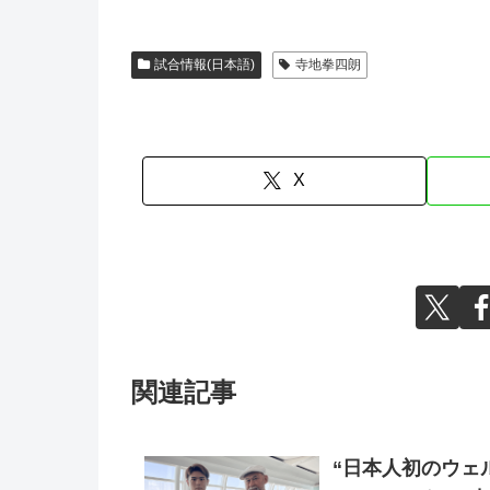
試合情報(日本語)
寺地拳四朗
X
関連記事
“日本人初のウェ