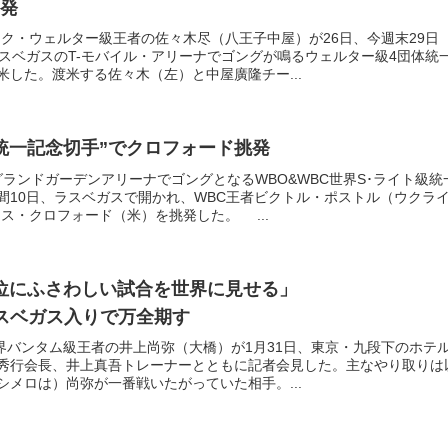
発
ック・ウェルター級王者の佐々木尽（八王子中屋）が26日、今週末29日
ラスベガスのT-モバイル・アリーナでゴングが鳴るウェルター級4団体統
米した。渡米する佐々木（左）と中屋廣隆チー...
統一記念切手”でクロフォード挑発
ランドガーデンアリーナでゴングとなるWBO&WBC世界S･ライト級統
間10日、ラスベガスで開かれ、WBC王者ビクトル・ポストル（ウクラ
ス・クロフォード（米）を挑発した。 ...
3位にふさわしい試合を世界に見せる」
スベガス入りで万全期す
世界バンタム級王者の井上尚弥（大橋）が1月31日、東京・九段下のホテ
秀行会長、井上真吾トレーナーとともに記者会見した。主なやり取りは
シメロは）尚弥が一番戦いたがっていた相手。...