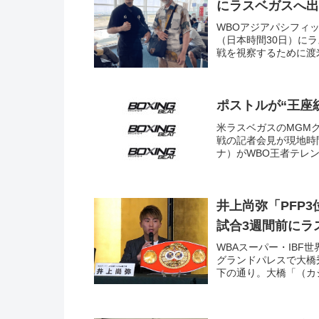
にラスベガスへ出
WBOアジアパシフィ
（日本時間30日）に
戦を視察するために渡
ポストルが“王座
米ラスベガスのMGMグ
戦の記者会見が現地時
ナ）がWBO王者テレン
井上尚弥「PFP
試合3週間前にラ
WBAスーパー・IBF
グランドパレスで大橋
下の通り。大橋「（カ