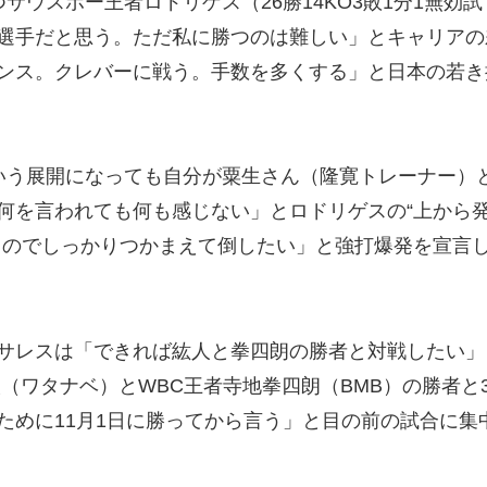
ウスポー王者ロドリゲス（26勝14KO3敗1分1無効試
選手だと思う。ただ私に勝つのは難しい」とキャリアの
ンス。クレバーに戦う。手数を多くする」と日本の若き
いう展開になっても自分が粟生さん（隆寛トレーナー）
何を言われても何も感じない」とロドリゲスの“上から
うのでしっかりつかまえて倒したい」と強打爆発を宣言
サレスは「できれば紘人と拳四朗の勝者と対戦したい」
（ワタナベ）とWBC王者寺地拳四朗（BMB）の勝者と
ために11月1日に勝ってから言う」と目の前の試合に集