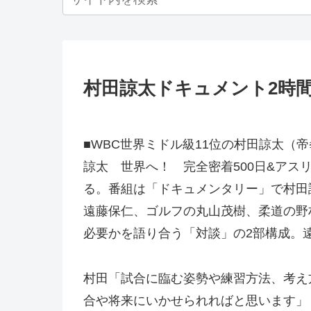
村田諒太ドキュメント2時間特
■WBC世界ミドル級11位の村田諒太（
諒太 世界へ！ 完全密着500日&アスリ
る。番組は「ドキュメンタリー」で村田
遠藤保仁、ゴルフの丸山茂樹、柔道の野
必要かを語り合う「対談」の2部構成。
村田「試合に臨む姿勢や練習方法、考え
合や将来にいかせられればと思います」