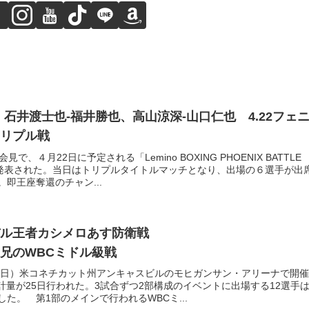
、石井渡士也-福井勝也、高山涼深-山口仁也 4.22フェ
トリプル戦
で、４月22日に予定される「Lemino BOXING PHOENIX BATTLE
が発表された。当日はトリプルタイトルマッチとなり、出場の６選手が出
即王座奪還のチャン...
バル王者カシメロあす防衛戦
兄のWBCミドル級戦
27日）米コネチカット州アンキャスビルのモヒガンサン・アリーナで開催
計量が25日行われた。3試合ずつ2部構成のイベントに出場する12選手
た。 第1部のメインで行われるWBCミ...