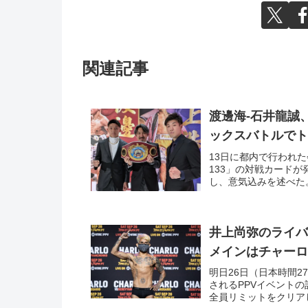
関連記事
渡邊海-石井龍誠
ックスバトルで
13日に都内で行われた会見
133」の対戦カード
し、意気込みを述べた。
井上尚弥のライ
メインはチャーロ
明日26日（日本時間
されるPPVイベントの
全員リミットをクリアし