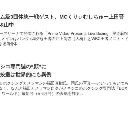
ム級3団体統一戦ゲスト、MCくりぃむしちゅー上田晋
&山中
ーナで開催される「Prime Video Presents Live Boxing」第2弾
。メインはバンタム級2冠王者の井上尚弥（大橋）とWBC王者ノニト・
3団体...
シコ専門誌の“顔”に
抜擢は世界的にも異例
るボクシングカメラマンの福田直樹氏。同氏の写真──といってもいつ
なく、なんと福田カメラマン自身がメキシコのボクシング専門誌『BOX
・ワールド）最新号（5-6月号）の表紙を飾る...