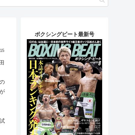
ボクシングビート最新号
.15
田
の
が
試