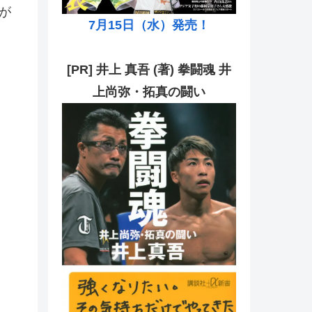
が
7月15日（水）発売！
[PR] 井上 真吾 (著) 拳闘魂 井
上尚弥・拓真の闘い