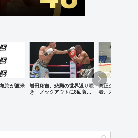
亀海が渡米
岩田翔吉、悲願の世界返り咲
真正ジムの元WBO
き ノックアウトに8回負傷
者、大橋哲朗、小
判定勝ち
退式が行われる