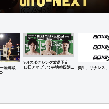
9月のボクシング放送予定
18日アマプラで寺地拳四朗、
の王座奪取
粟生、リナレス、
中谷潤人、那須川天心が登場
O