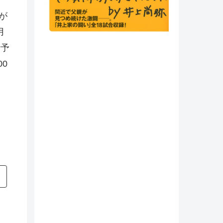
が
月
行予
0