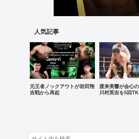
人気記事
元王者ノックアウトが岩田翔
渡来美響が会心
吉戦から再起
川村英吉を5回TK