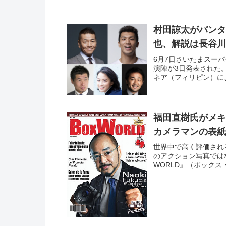
村田諒太がバンタ
也、解説は長谷川
6月7日さいたまスーパーアリ
演陣が3日発表された
ネア（フィリピン）による
福田直樹氏がメキ
カメラマンの表紙
世界中で高く評価され
のアクション写真では
WORLD』（ボックス