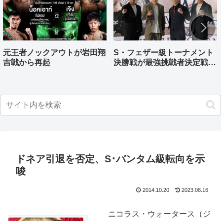
元王者ノックアウトが岩田翔
S・フェザー級トーナメント
吉戦から再起
決勝戦が最強挑戦者決定戦兼
ねる バンタム級はWBO-
AP王者伊藤千飛参戦
ドネア引退を否定、S･バンタム級転向を示
唆
2014.10.20
2023.08.16
ニコラス・ウォータース（ジ