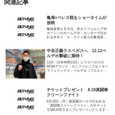
関連記事
亀海×ペレス戦をショータイムが
放映
亀海喜寛６月８日、米カリフォルニア州
カーソンのホームデポ・センターで行わ
れるＷＢＣ・Ｓ・ライト級５位亀海喜寛
（帝拳）×ＷＢＡ同級７位ジョアン・ペレ
ス（ベネズエラ）のウェルター級10回戦
が、米国の有料チャンネル、ショータイ
中谷正義ラスベガスへ 12.12ベ
ム系列のショータイム...
ルデホ撃破に期待！
12日（日本時間13日）にラスベガスの
MGMグランド・カンファレンスセンター
でフェリックス・ベルデホ（プエルトリ
コ）とWBOインターコンチネンタル・ラ
イト級王座を争う元OPBF同級王者の中
谷正義（帝拳）が5日、日本を出発し
た。 今回がジムも...
チケットプレゼント 8.18真闘拳
クリーンファイト
8月18日（月）後楽園ホールで行われる
「真闘拳クリーンファイト」のチケット
を5組10名さまにプレゼントいたします
（真闘ジム提供）。 メインイベントは