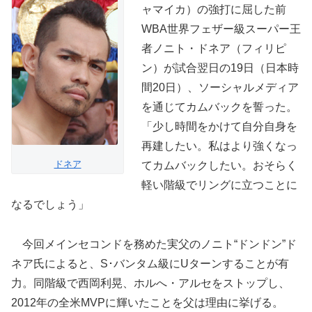
ャマイカ）の強打に屈した前
WBA世界フェザー級スーパー王
者ノニト・ドネア（フィリピ
ン）が試合翌日の19日（日本時
間20日）、ソーシャルメディア
を通じてカムバックを誓った。
「少し時間をかけて自分自身を
再建したい。私はより強くなっ
ドネア
てカムバックしたい。おそらく
軽い階級でリングに立つことに
なるでしょう」
今回メインセコンドを務めた実父のノニト“ドンドン”ド
ネア氏によると、S･バンタム級にUターンすることが有
力。同階級で西岡利晃、ホルへ・アルセをストップし、
2012年の全米MVPに輝いたことを父は理由に挙げる。