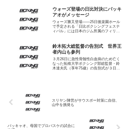
OPBF東洋太平洋S･ウェルター級王座決
定戦。同級1位の沼田康司（真闘）と同級
ウォーズ登場の日比対決にパッキ
4位の下川原...
アオがメッセージ
ウォーズ勝又登場――25日後楽園ホール
で予定される「日比ボクシングフェステ
ィバル」には日本のジム所属のフィリピ
ン人ボクサー３人が出場し、日本人選手
と対戦する。メインのフライ級８回戦で
は東洋太平洋同級８位のウォーズ・カツ
鈴木拓大総監督の告別式 世界王
マタ(勝又=本名ウォー...
者内山も参列
３月26日に急性骨髄性白血病のため亡く
なった拓殖大学ボクシング部総監督・鈴
木達夫氏（享年75歳）の告別式が３日午
後東京・中野区の宝仙寺で厳かに営まれ
た。 大学ボクシングのチャンピオン校
に育て上げるなどアマチュアボクシング
界に大きな貢献をした...
スリヤン陣営がサウスポー対策に自信、
山中を挑発も
パッキャオ、母国でプロバスケの試合に