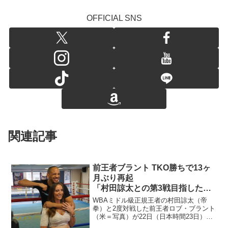
OFFICIAL SNS
関連記事
前王者ブラント TKO勝ちで13ヶ
月ぶり再起
「村田諒太との第3戦目指した
い」
WBAミドル級正規王者の村田諒太（帝
拳）と2度対戦した前王者ロブ・ブラント
（米＝写真）が22日（日本時間23日）ラ
スベガスのMGMグランド・カンファレン