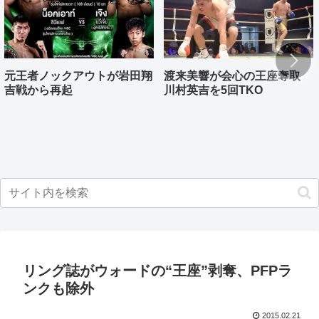
元王者ノックアウトが岩田翔
渡来美響が会心の王座奪取
吉戦から再起
川村英吉を5回TKO
リング誌がウォードの“王座”剥奪、PFPラ
ンクも除外
2015.02.21