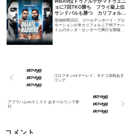
WBA9位ドゥアルテがマドゥエニ
話題となった「全裸監督」を...
ョに7回TKO勝ち フライ級上位
サンドバルも勝つ カリフォルニ
ア
現地時間15日、ゴールデンボーイ・プロ
モーションが米カリフォルニア州アナハ
イムのホンダ・センターで興行を開催。
メインイベントのＷＢＡ米大陸スーパー
ライト級王座決定戦は、ＷＢＡ同級９位
のオスカル・ドゥアルテ（メキシコ／140
ポンド）が元ＷＢＯ...
ゴロフキンvsマーレイ、モナコ決戦あす
ゴング
アブラハムvsスミスⅡ あすベルリンで挙
行
コメント