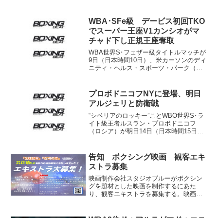
スセンターに出場。村田との第2戦から13
ヵ月ぶりのブラントはビタリ・コピレン
コ（ウクライ...
WBA･SFe級 デービス初回TKO
でスーパー王座V1カンシオがマ
チャド下し正規王座奪取
WBA世界S･フェザー級タイトルマッチが
9日（日本時間10日）、米カーソンのディ
ニティ・ヘルス・スポーツ・パーク（旧
スタブハブ・センター）で行われ、スー
パー王者ジェルボンタ・デービス（米）
が元世界王者ウーゴ・ルイス（メキシ
プロボドニコフNYに登場、明日
コ）に初回2分59...
アルジェリと防衛戦
“シベリアのロッキー”ことWBO世界S･ラ
イト級王者ルスラン・プロボドニコフ
（ロシア）が明日14日（日本時間15日）
ニューヨークのバークレイズ・センター
で挑戦者14位クリス・アルジェリ（米）
を相手に初防衛戦に臨む。13日行われた
告知 ボクシング映画 観客エキ
計量でプロボ...
ストラ募集
映画制作会社スタジオブルーがボクシン
グを題材とした映画を制作するにあた
り、観客エキストラを募集する。映画の
タイトル、公開時期などは未定。監督は
ボクシング映画「百円の恋」で国内の映
画賞を総なめにし、ネットフリックスで