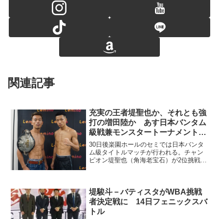
関連記事
充実の王者堤聖也か、それとも強
打の増田陸か あす日本バンタム
級戦兼モンスタートーナメント準
決勝
30日後楽園ホールのセミでは日本バンタ
ム級タイトルマッチが行われる。チャン
ピオン堤聖也（角海老宝石）が2位挑戦者
の増田陸（帝拳）を迎える注目カード
だ。29日の計量はともに53.4キロでパス
した。この試合は開催中の「井上尚弥バ
ンタム級４団体統...
堤駿斗－バティスタがWBA挑戦
者決定戦に 14日フェニックスバ
トル