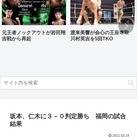
元王者ノックアウトが岩田翔
渡来美響が会心の王座奪取
吉戦から再起
川村英吉を5回TKO
坂本、仁木に３－０判定勝ち 福岡の試合
結果
2011.02.14