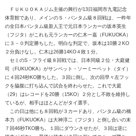
ＦＵＫＵＯＫＡジム主催の興行が13日福岡市九電記念
体育館であり、メインのＳ・バンタム級８回戦は、一昨年
の全日本バンタム級新人王で元日本ランカーの坂本英生
（フジタ）がこれも元ランカーの仁木一嘉（FUKUOKA）
に３－０判定勝ちした。明白な判定で、坂本は10勝２KO
２分負けなし。仁木は26勝14KO４敗１分。
セミのS・フライ級８回戦では、日本同級２位・大庭健
司（FUKUOKA）がサンペット・ソーミーペット（タイ）
に４回24秒KO勝ちした。３回に倒し、次の回早々左フッ
クを脇腹に打ち込んで試合を終わらせた。これで大庭
（29）はレコードを20勝（15KO）２分とし不敗を維持し
ているが、相手はほとんどがタイ選手。
この日は他にも８回戦が３カードあり、バンタム級の橋
本力（FUKUOKA）は大神淳二（フジタ）と倒し合いの末
７回46秒TKO勝ち。１回にダウンさせたが、３回は逆に