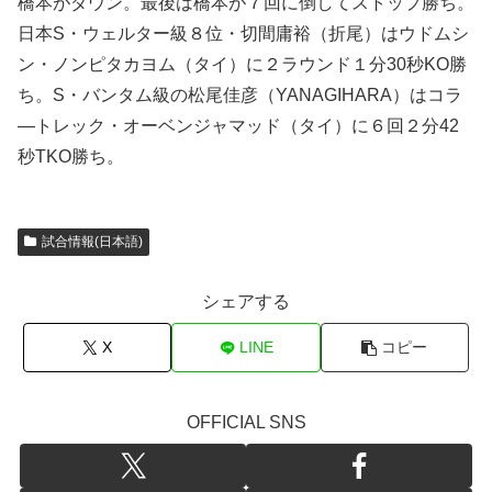
橋本がダウン。最後は橋本が７回に倒してストップ勝ち。
日本S・ウェルター級８位・切間庸裕（折尾）はウドムシ
ン・ノンピタカヨム（タイ）に２ラウンド１分30秒KO勝
ち。S・バンタム級の松尾佳彦（YANAGIHARA）はコラ
―トレック・オーベンジャマッド（タイ）に６回２分42
秒TKO勝ち。
試合情報(日本語)
シェアする
X
LINE
コピー
OFFICIAL SNS