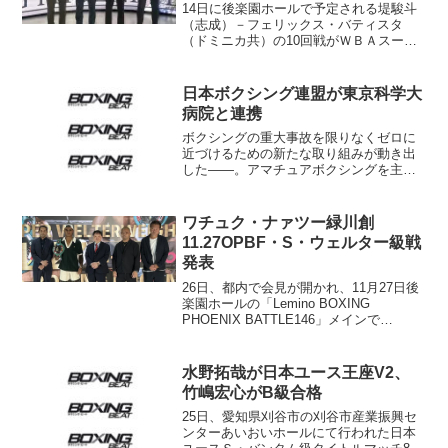
14日に後楽園ホールで予定される堤駿斗
（志成）－フェリックス・バティスタ
（ドミニカ共）の10回戦がＷＢＡスーパ
ーフェザー級挑戦者として行われること
になった。12日、志成ジムが発表した。
当日は「Lemino BOXING PHOENIX
日本ボクシング連盟が東京科学大
BA...
病院と連携
ボクシングの重大事故を限りなくゼロに
近づけるための新たな取り組みが動き出
した――。アマチュアボクシングを主管
する日本ボクシング連盟（仲間達也会
長）と東京科学大学病院（藤井靖久院
長）が21日都内で記者会見を開き、ボク
ワチュク・ナァツー緑川創
シングに関する「医療連携お...
11.27OPBF・S・ウェルター級戦
発表
26日、都内で会見が開かれ、11月27日後
楽園ホールの「Lemino BOXING
PHOENIX BATTLE146」メインで
OPBF・S・ウェルター級タイトルマッ
チ、王者ワチュク・ナァツ（八王子中
屋）－緑川創（EBISU K's BOX...
水野拓哉が日本ユース王座V2、
竹嶋宏心がB級合格
25日、愛知県刈谷市の刈谷市産業振興セ
ンターあいおいホールにて行われた日本