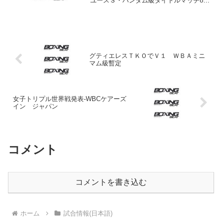
ユースＳ・バンタム級タイトルマッチ8回
戦は、チャンピオンで日本同級7位にもラ
ンクされる水野拓哉（松田＝写真）が挑
戦者の馬庭大樹（ONE･TWO･S）を6回1
分18秒T...
グティエレスＴＫＯでＶ１ ＷＢＡミニ
マム級暫定
女子トリプル世界戦発表-WBCケアーズ
イン ジャパン
コメント
コメントを書き込む
ホーム
試合情報(日本語)