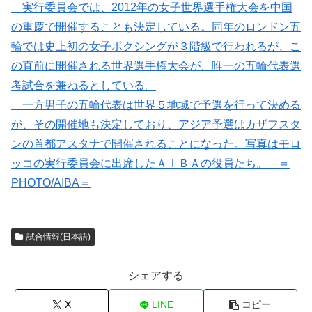
実行委員会では、2012年の女子世界選手権大会を中国
の重慶で開催することも決定している。同年のロンドン五
輪では史上初の女子ボクシングが３階級で行われるが、こ
の直前に開催される世界選手権大会が、唯一の五輪代表選
考試合を兼ねるとしている。
一方男子の五輪代表は世界５地域で予選を行って決める
が、その開催地も決定しており、アジア予選はカザフスタ
ンの首都アスタナで開催されることになった。写真はモロ
ッコの実行委員会に出席したＡＩＢＡの役員たち。 ＝
PHOTO/AIBA＝
試合情報(日本語)
シェアする
X
LINE
コピー