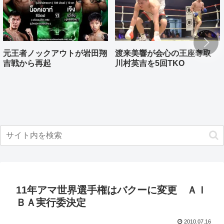
元王者ノックアウトが岩田翔
渡来美響が会心の王座奪取
吉戦から再起
川村英吉を5回TKO
11年アマ世界選手権はバクーに変更 ＡＩ
ＢＡ実行委決定
2010.07.16