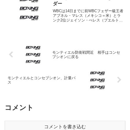
ンド・マルティ...
ダー
WBCは14日までに前WBCフェザー級王者
アブネル・マレス（メキシコ＝米）とラ
ンク2位ジェイソン・べレス（プエルトリ
コ）による挑戦者決定戦を締結するよう
両陣営に通達した。 マウリシオ・スラ
イマンWBC会長によると、交渉がまとま
らないケース...
モンティエル防衛戦間近 相手はコンセ
プシオンに戻る
モンティエルとコンセプシオン、計量パ
ス
コメント
コメントを書き込む