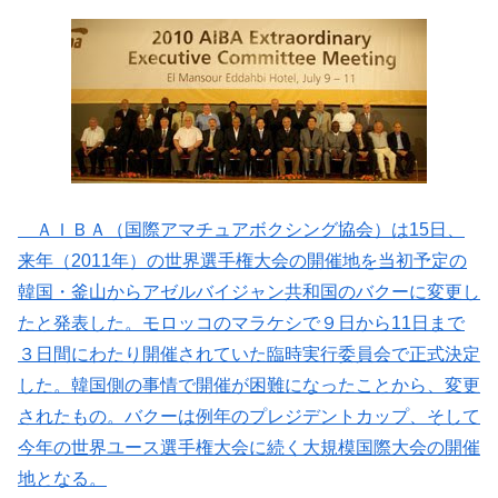
ＡＩＢＡ（国際アマチュアボクシング協会）は15日、
来年（2011年）の世界選手権大会の開催地を当初予定の
韓国・釜山からアゼルバイジャン共和国のバクーに変更し
たと発表した。モロッコのマラケシで９日から11日まで
３日間にわたり開催されていた臨時実行委員会で正式決定
した。韓国側の事情で開催が困難になったことから、変更
されたもの。バクーは例年のプレジデントカップ、そして
今年の世界ユース選手権大会に続く大規模国際大会の開催
地となる。