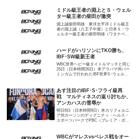
ー級の王者バーメイン・スタイバーン
（ハイチ＝カナダ）と指名挑戦者デオン
ミドル級王者の淵上とＳ・ウェル
タイ・ワイルダー...
ター級王者の柴田が激突
淵上誠柴田明雄 東洋太平洋ミドル級王
者の淵上誠（八王子中屋）と日本Ｓ・ウ
ェルター級王者の柴田明雄（ワタナベ）
が４月30日、後楽園ホールで対戦するこ
とが決まった。試合は東洋太平洋ミドル
級タイトルマッチとして行われ、淵上は
ハードがハリソンにTKO勝ち、
初防衛戦となる。 柴田...
IBF･SW級新王者
WBC世界ヘビー級タイトルマッチと同じ
25日（日本時間26日）米アラバマ州バー
ミンガムで行われたIBF世界S･ウェルタ
ー級王座決定戦は、ランキング3位ジャレ
ット・ハード（米）が2位トニー・ハリソ
ン（米）に9ラウンドTKO勝ち。ジャモー
あす注目のIBF･S･フライ級再
ル・チ...
戦 マルティネスの返り討ちか、
アンカハスの雪辱か
明日8日（日本時間9日）米カリフォルニ
ア州カーソンのディグニティ・ヘルス・
スポーツパークでPBC（プレミア・ボク
シング・チャンピオンズ）が開催するイ
ベントの計量が7日行われた。IBF･S･フ
ライ級タイトルマッチは、王者フェルナ
WBCがマレスvsベレス戦をオー