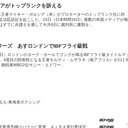
アがトップランクを訴える
ー級王者マイキー・ガルシア（米）がプロモーターのトップランク社に対
る法廷訴訟を起こした。15日（日本時間16日）複数の米国メディアが報
すでに弁護士を通して今月8日に裁判所に書類を...
ドワーズ あすロンドンでIBFフライ級戦
１日）ロンドンのヨーク・ホールでゴングが鳴るIBFフライ級タイトルマ
、4度目の防衛戦となる王者モルティ・ムザラネ（南アフリカ）が111.9
、挑戦者WBO2位サニー・エドワー...
乱も-角海老ボクシング
マ世界選手権はバクーに変更 ＡＩＢＡ実行委決定