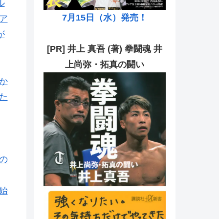
ル
7月15日（水）発売！
ア
が
[PR] 井上 真吾 (著) 拳闘魂 井
上尚弥・拓真の闘い
か
た
の
始