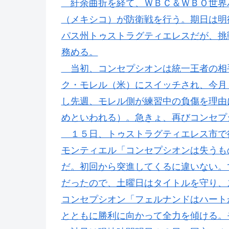
紆余曲折を経て、ＷＢＣ＆ＷＢＯ世界バ
（メキシコ）が防衛戦を行う。期日は明
パス州トゥストラグティエレスだが、挑
務める。
当初、コンセプシオンは統一王者の相
ク・モレル（米）にスイッチされ、今月
し先週、モレル側が練習中の負傷を理由
めといわれる）。急きょ、再びコンセプ
１５日、トゥストラグティエレス市で
モンティエル「コンセプシオンは失うも
だ。初回から突進してくるに違いない。
だったので、土曜日はタイトルを守り、
コンセプシオン「フェルナンドはハート
とともに勝利に向かって全力を傾ける。