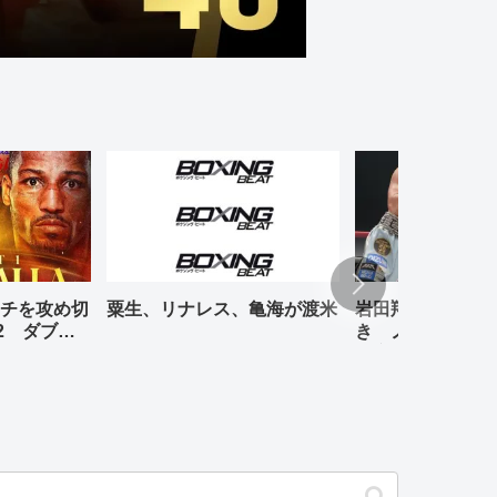
チを攻め切
粟生、リナレス、亀海が渡米
岩田翔吉、悲願の
2 ダブル
き ノックアウト
判定勝ち