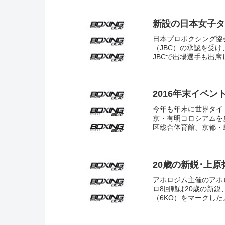
新設の日本女子タ
日本プロボクシング協
（JBC）の承認を受
JBCで出場選手も出席し
2016年末イベン
今年も年末に世界タイ
京・有明コロシアムを
区総合体育館、京都・島
20歳の新鋭･上原
アポロジム主催のアポロ
ロ8回戦は20歳の新鋭
（6KO）をマークした。