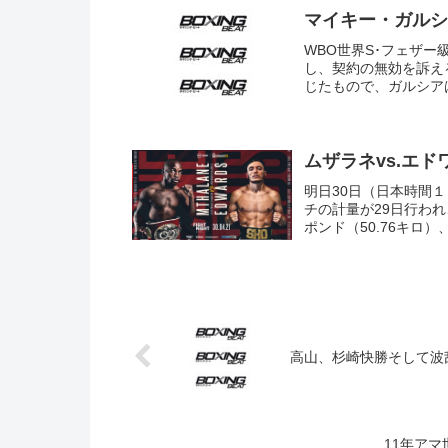
マイキー・ガルシ
WBO世界S･フェザ
し、契約の無効を訴え
じたもので、ガルシアは
ムザラネvs.エ
明日30日（日本時間
チの計量が29日行われ
ポンド（50.76キロ）
高山、杉崎快勝そして波
11年ア