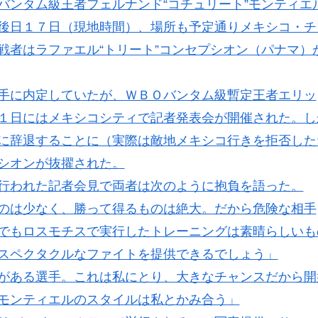
ンタム級王者フェルナンド“コチュリート”モンティエ
後日１７日（現地時間）、場所も予定通りメキシコ・チ
戦者はラファエル“トリート”コンセプシオン（パナマ）
手に内定していたが、ＷＢＯバンタム級暫定王者エリッ
１日にはメキシコシティで記者発表会が開催された。し
に辞退することに（実際は敵地メキシコ行きを拒否した
シオンが抜擢された。
行われた記者会見で両者は次のように抱負を語った。
のは少なく、勝って得るものは絶大。だから危険な相手
でもロスモチスで実行したトレーニングは素晴らしいも
スペクタクルなファイトを提供できるでしょう」
がある選手。これは私にとり、大きなチャンスだから開
モンティエルのスタイルは私とかみ合う」