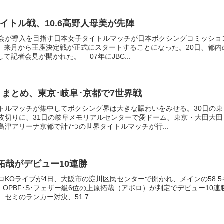
イトル戦、10.6高野人母美が先陣
会が導入を目指す日本女子タイトルマッチが日本ボクシングコミッショ
け、来月から王座決定戦が正式にスタートすることになった。20日、都内
て記者会見が開かれた。 07年にJBC...
トまとめ、東京･岐阜･京都で7世界戦
トルマッチが集中してボクシング界は大きな賑わいをみせる。30日の東
皮切りに、31日の岐阜メモリアルセンターで愛ドーム、東京・大田大田
津アリーナ京都で計7つの世界タイトルマッチが行...
拓哉がデビュー10連勝
KOライブが4日、大阪市の淀川区民センターで開かれ、メインの58.5
、OPBF･S･フェザー級6位の上原拓哉（アポロ）が判定でデビュー10連
セミのランカー対決、51.7...