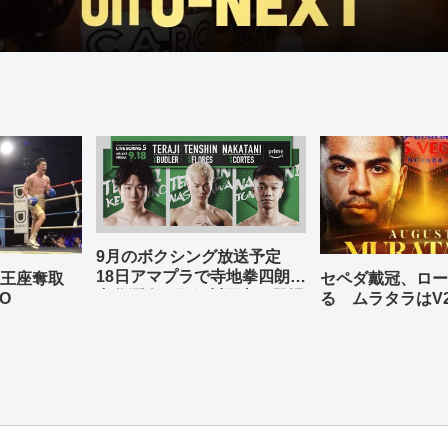
9月のボクシング放送予定
18日アマプラで寺地拳四朗、
の王座奪取
セペダ戴冠、ロー
中谷潤人、那須川天心が登場
O
る ムラタラはV
世界ライト級戦