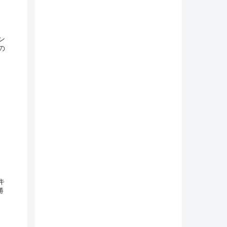
ン
の
キ
勝