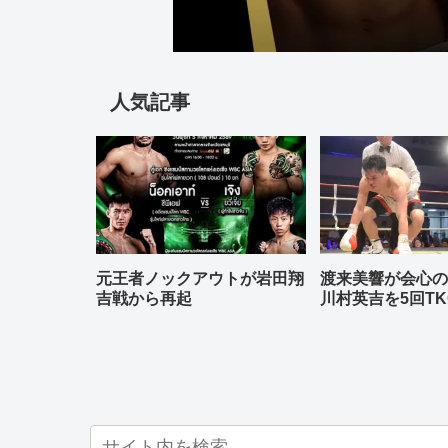
人気記事
元王者ノックアウトが岩田翔
渡来美響が会心
吉戦から再起
川村英吉を5回TK